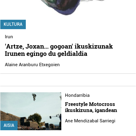
KULTURA
Irun
'Artze, Joxan... gogoan' ikuskizunak
Irunen egingo du geldialdia
Alaine Aranburu Etxegoien
Hondarribia
Freestyle Motocross
ikuskizuna, igandean
Ane Mendizabal Sarriegi
AISIA