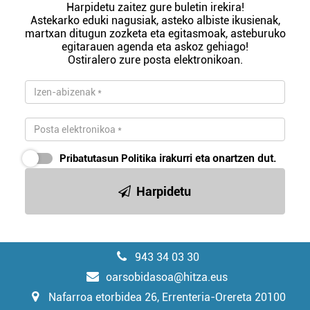
Harpidetu zaitez gure buletin irekira!
Astekarko eduki nagusiak, asteko albiste ikusienak,
martxan ditugun zozketa eta egitasmoak, asteburuko
egitarauen agenda eta askoz gehiago!
Ostiralero zure posta elektronikoan.
Pribatutasun Politika
irakurri eta onartzen dut.
Harpidetu
943 34 03 30
oarsobidasoa@hitza.eus
Nafarroa etorbidea 26, Errenteria-Orereta 20100