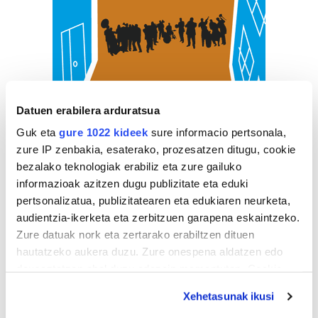
Datuen erabilera arduratsua
Guk eta
gure 1022 kideek
sure informacio pertsonala,
zure IP zenbakia, esaterako, prozesatzen ditugu, cookie
bezalako teknologiak erabiliz eta zure gailuko
informazioak azitzen dugu publizitate eta eduki
pertsonalizatua, publizitatearen eta edukiaren neurketa,
audientzia-ikerketa eta zerbitzuen garapena eskaintzeko.
Zure datuak nork eta zertarako erabiltzen dituen
hautatzeko aukera duzu. Zure onespena aldatzen edo
deuseztatzen ahal duzu edozein momentutan, Cookie
deklaraziotik edo Privacy triggerean klikatuz.
Xehetasunak ikusi
ZERBITZU GIDA