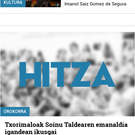
KULTURA
Imanol Saiz Gomez de Segura
OROKORRA
Txorimaloak Soinu Taldearen emanaldia
igandean ikusgai