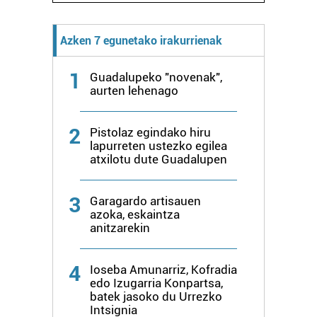
Azken 7 egunetako irakurrienak
1
Guadalupeko "novenak",
aurten lehenago
2
Pistolaz egindako hiru
lapurreten ustezko egilea
atxilotu dute Guadalupen
3
Garagardo artisauen
azoka, eskaintza
anitzarekin
4
Ioseba Amunarriz, Kofradia
edo Izugarria Konpartsa,
batek jasoko du Urrezko
Intsignia