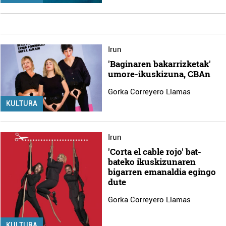
Irun
'Baginaren bakarrizketak'
umore-ikuskizuna, CBAn
Gorka Correyero Llamas
KULTURA
Irun
'Corta el cable rojo' bat-
bateko ikuskizunaren
bigarren emanaldia egingo
dute
Gorka Correyero Llamas
KULTURA