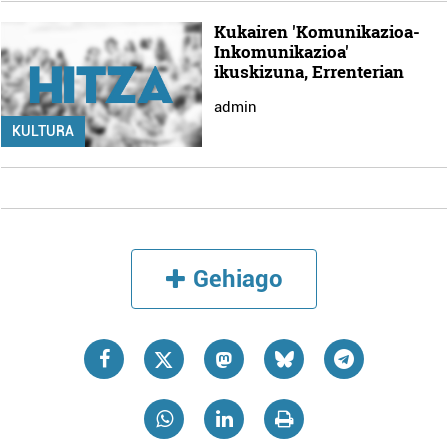
Kukairen 'Komunikazioa-
Inkomunikazioa'
ikuskizuna, Errenterian
admin
KULTURA
Gehiago