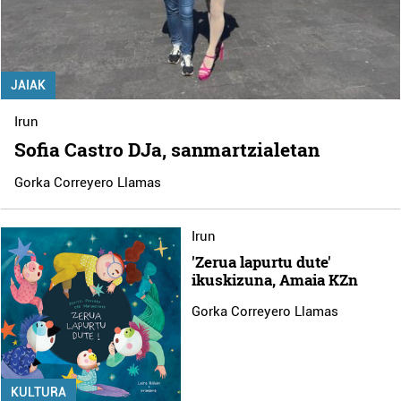
JAIAK
Irun
Sofia Castro DJa, sanmartzialetan
Gorka Correyero Llamas
Irun
'Zerua lapurtu dute'
ikuskizuna, Amaia KZn
Gorka Correyero Llamas
KULTURA