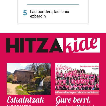
5
Lau bandera, lau lehia
ezberdin
Eskaintzak
Gure berri.