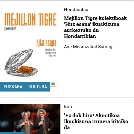
Hondarribia
Mejillon Tigre kolektiboak
'Hitz esana' ikuskizuna
aurkeztuko du
Hondarribian
Ane Mendizabal Sarriegi
EUSKARA
KULTURA
Irun
'Ez dok hiru! Akustikoa'
ikuskizuna Irunera iritsiko
da