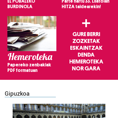
EL POBALEKO
Parte hartu 33. Lilatoian
BURDINOLA
HITZA taldearekin!
+
GURE BERRI
ZOZKETAK
ESKAINTZAK
Hemeroteka
DENDA
HEMEROTEKA
Papereko zenbakiak
NOR GARA
PDF formatuan
Gipuzkoa