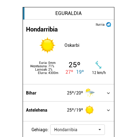
EGURALDIA
Iturria:
Hondarribia
Oskarbi
25º
Euria:
0mm
Hezetasuna:
71%
Lainoak:
2%
27º
19º
12 km/h
Elurra:
4300m
Bihar
25º
20º
Astelehena
25º
19º
Gehiago:
Hondarribia