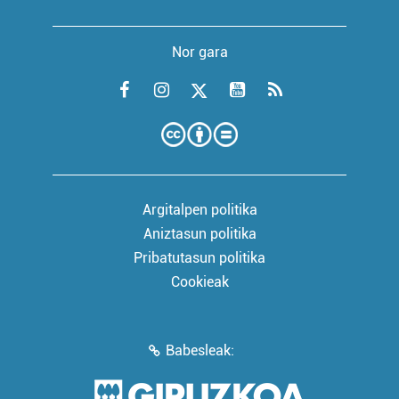
Nor gara
Argitalpen politika
Aniztasun politika
Pribatutasun politika
Cookieak
Babesleak: