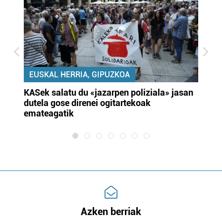
EUSKAL HERRIA, GIPUZKOA
KASek salatu du «jazarpen poliziala» jasan
Pa
dutela gose direnei ogitartekoak
da
emateagatik
«s
Azken berriak