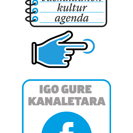
bazkideen zerrenda, beren ustez zein helburutarako
duten interes legitimoa eta horren aurka nola egin
dezakezun ikusteko.
Lortu zure datu pertsonalak prozesatzeko moduari
buruzko informazio gehiago eta ezarri zure lehentasunak
datuen atalean. Edozein unetan alda edo ken dezakezu
zure baimena Cookieen adierazpenean.
Webgune honek cookie propioak eta hirugarrenen cookie-
fitxategiak erabiltzen ditu. Zure esperientzia eta
zerbitzuak hobetzeko asmoz, cookie teknologiaz
baliatzen gara. Ohar hau onartuz gero, teknologia hori
erabiltzeko baimen esplizitua ematen diguzu.
Gehiago
irakurri