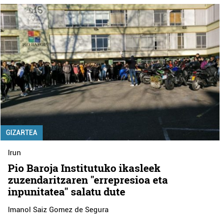
GIZARTEA
Irun
Pio Baroja Institutuko ikasleek
zuzendaritzaren "errepresioa eta
inpunitatea" salatu dute
Imanol Saiz Gomez de Segura