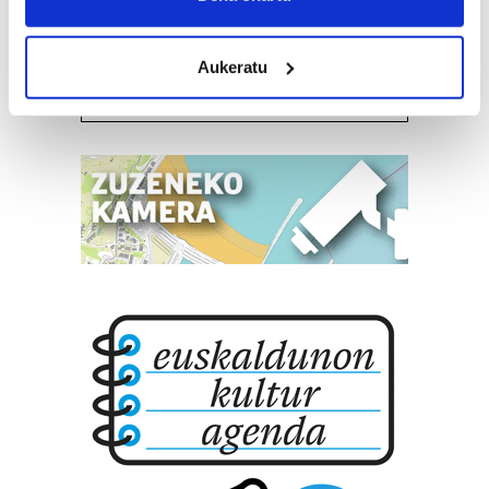
location which can be accurate to within several
meters
Oiartzun
Aukeratu
Identify your device by actively scanning it for
specific characteristics (fingerprinting)
Find out more about how your personal data is processed
and set your preferences in the
details section
.
Guk eta gure bazkideek zure datu pertsonalak
prozesatzen ditugu, zure IP zenbakia, besteak beste,
teknologia erabiliz, cookieak adibidez, iragarki eta eduki
pertsonalizatuak eskaintzeko, iragarkiak eta edukia
neurtzeko, jendeari buruzko informazioa biltzeko eta
produktuak garatzeko. Zure datuak nork eta zertarako
erabiltzen dituen hauta dezakezu.
Bazkide batzuek ez dizute baimenik eskatzen, eta beren
interes komertzial legitimoetan babesten dira. Ikusi gure
bazkideen zerrenda, beren ustez zein helburutarako