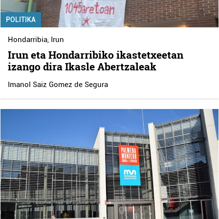
POLITIKA
Hondarribia
,
Irun
Irun eta Hondarribiko ikastetxeetan
izango dira Ikasle Abertzaleak
Imanol Saiz Gomez de Segura