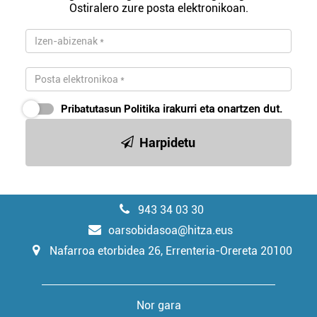
Ostiralero zure posta elektronikoan.
Pribatutasun Politika
irakurri eta onartzen dut.
Harpidetu
943 34 03 30
oarsobidasoa@hitza.eus
Nafarroa etorbidea 26, Errenteria-Orereta 20100
Nor gara