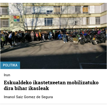
POLITIKA
Irun
Eskualdeko ikastetxeetan mobilizatuko
dira bihar ikasleak
Imanol Saiz Gomez de Segura