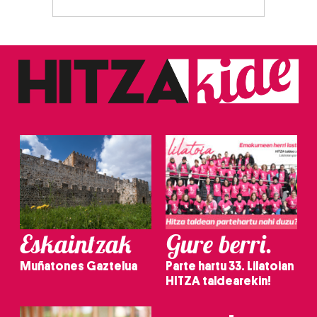
Eskaintzak
Gure berri.
Muñatones Gaztelua
Parte hartu 33. Lilatoian
HITZA taldearekin!