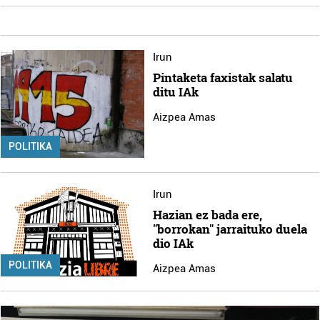
Irun
Pintaketa faxistak salatu
ditu IAk
Aizpea Amas
POLITIKA
Irun
Hazian ez bada ere,
"borrokan" jarraituko duela
dio IAk
POLITIKA
Aizpea Amas