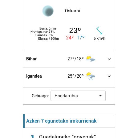
Oskarbi
23º
Euria:
0mm
Hezetasuna:
74%
Lainoak:
5%
24º
17º
6 km/h
Elurra:
4500m
Bihar
27º
18º
Igandea
25º
20º
Gehiago:
Hondarribia
Azken 7 egunetako irakurrienak
Guadalupeko "novenak",