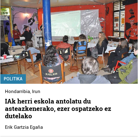
POLITIKA
Hondarribia
,
Irun
IAk herri eskola antolatu du
asteazkenerako, ezer ospatzeko ez
dutelako
Erik Gartzia Egaña