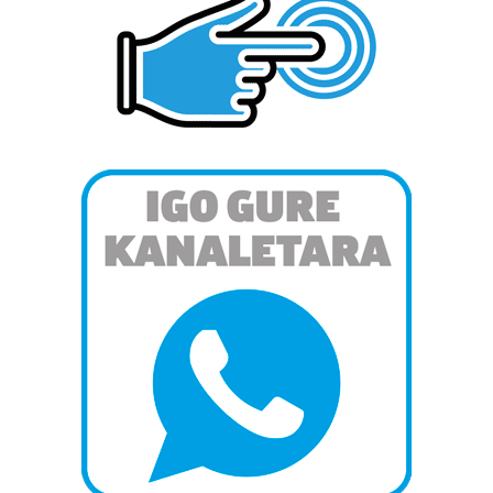
duten interes legitimoa eta horren aurka nola egin
dezakezun ikusteko.
Lortu zure datu pertsonalak prozesatzeko moduari
buruzko informazio gehiago eta ezarri zure lehentasunak
datuen atalean. Edozein unetan alda edo ken dezakezu
zure baimena Cookieen adierazpenean.
Webgune honek cookie propioak eta hirugarrenen cookie-
fitxategiak erabiltzen ditu. Zure esperientzia eta
zerbitzuak hobetzeko asmoz, cookie teknologiaz
baliatzen gara. Ohar hau onartuz gero, teknologia hori
erabiltzeko baimen esplizitua ematen diguzu.
Gehiago
irakurri