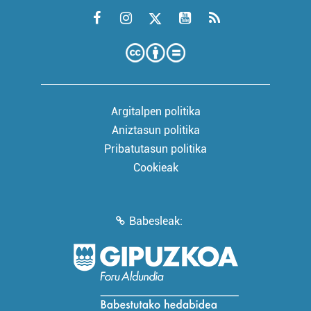
Argitalpen politika
Aniztasun politika
Pribatutasun politika
Cookieak
Babesleak: