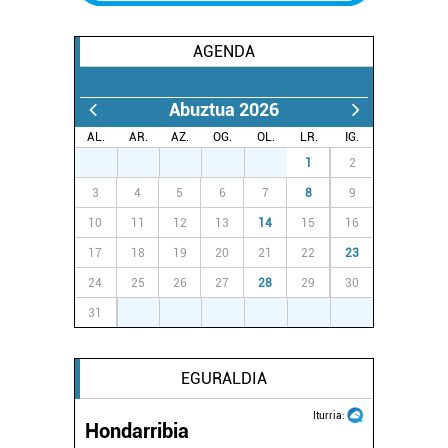
AGENDA
Abuztua 2026
AL.
AR.
AZ.
OG.
OL.
LR.
IG.
27
28
29
30
31
1
2
3
4
5
6
7
8
9
10
11
12
13
14
15
16
17
18
19
20
21
22
23
24
25
26
27
28
29
30
31
1
2
3
4
5
6
EGURALDIA
Iturria:
Hondarribia