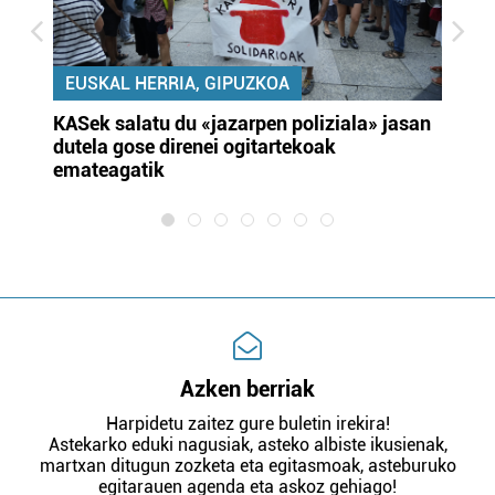
EUSKAL HERRIA, GIPUZKOA
KASek salatu du «jazarpen poliziala» jasan
Pa
dutela gose direnei ogitartekoak
da
emateagatik
«s
Azken berriak
Harpidetu zaitez gure buletin irekira!
Astekarko eduki nagusiak, asteko albiste ikusienak,
martxan ditugun zozketa eta egitasmoak, asteburuko
egitarauen agenda eta askoz gehiago!