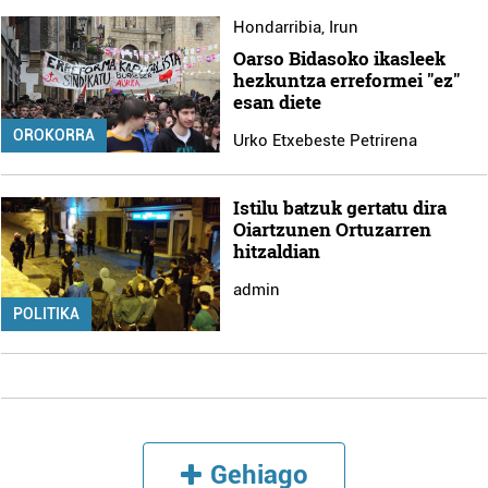
Hondarribia
,
Irun
Oarso Bidasoko ikasleek
hezkuntza erreformei "ez"
esan diete
OROKORRA
Urko Etxebeste Petrirena
Istilu batzuk gertatu dira
Oiartzunen Ortuzarren
hitzaldian
admin
POLITIKA
Gehiago