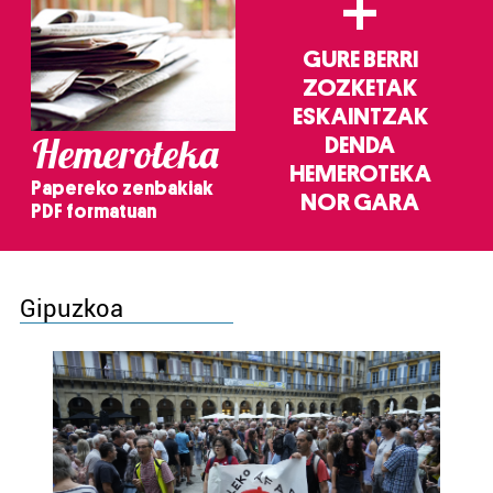
+
GURE BERRI
ZOZKETAK
ESKAINTZAK
Hemeroteka
DENDA
HEMEROTEKA
Papereko zenbakiak
NOR GARA
PDF formatuan
Gipuzkoa