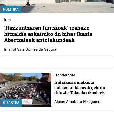
POLITIKA
Irun
'Hezkuntzaren funtzioak' izeneko
hitzaldia eskainiko du bihar Ikasle
Abertzaleak antolakundeak
Imanol Saiz Gomez de Segura
Hondarribia
Indarkeria matxista
salatzeko klaseak gelditu
dituzte Talaiako ikasleek
Alaine Aranburu Etxegoien
GIZARTEA