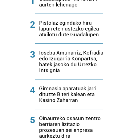
1
aurten lehenago
2
Pistolaz egindako hiru
lapurreten ustezko egilea
atxilotu dute Guadalupen
3
Ioseba Amunarriz, Kofradia
edo Izugarria Konpartsa,
batek jasoko du Urrezko
Intsignia
4
Gimnasia aparatuak jarri
dituzte Biteri kalean eta
Kasino Zaharran
5
Oinaurreko osasun zentro
berriaren lizitazio
prozesuan sei enpresa
aurkeztu dira