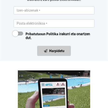
Pribatutasun Politika
irakurri eta onartzen
dut.
Harpidetu