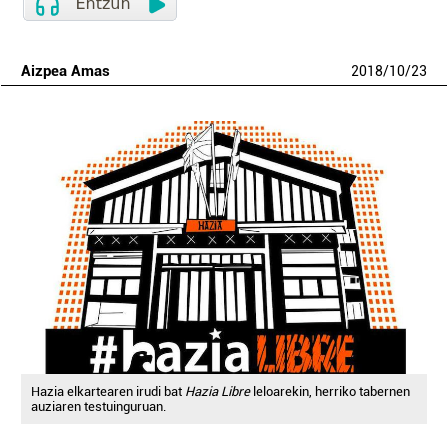
Aizpea Amas
2018
/
10
/
23
Hazia elkartearen irudi bat
Hazia Libre
leloarekin, herriko tabernen
auziaren testuinguruan.