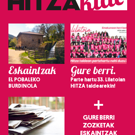
Eskaintzak
Gure berri.
EL POBALEKO
Parte hartu 33. Lilatoian
BURDINOLA
HITZA taldearekin!
+
GURE BERRI
ZOZKETAK
ESKAINTZAK