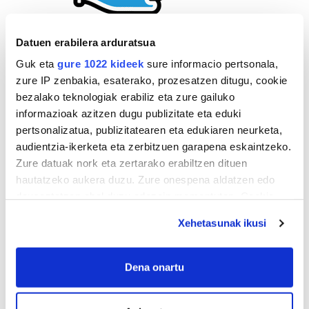
Datuen erabilera arduratsua
Guk eta
gure 1022 kideek
sure informacio pertsonala,
zure IP zenbakia, esaterako, prozesatzen ditugu, cookie
bezalako teknologiak erabiliz eta zure gailuko
informazioak azitzen dugu publizitate eta eduki
pertsonalizatua, publizitatearen eta edukiaren neurketa,
audientzia-ikerketa eta zerbitzuen garapena eskaintzeko.
Zure datuak nork eta zertarako erabiltzen dituen
hautatzeko aukera duzu. Zure onespena aldatzen edo
deuseztatzen ahal duzu edozein momentutan, Cookie
deklaraziotik edo Privacy triggerean klikatuz.
Xehetasunak ikusi
If you allow, we would also like to:
Collect information about your geographical
Dena onartu
AGENDA
location which can be accurate to within several
meters