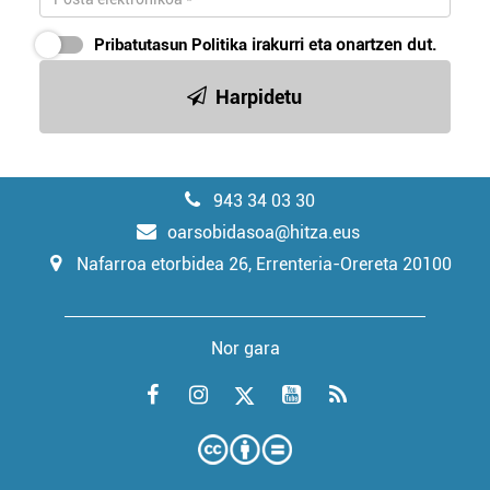
Pribatutasun Politika
irakurri eta onartzen dut.
Harpidetu
943 34 03 30
oarsobidasoa@hitza.eus
Nafarroa etorbidea 26, Errenteria-Orereta 20100
Nor gara