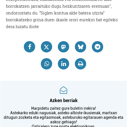
borrokatzen jarraituko dugu hezkuntzaren eremuan”,
ondorioztatu du. “Siglen kontua alde batera utzita”
borrokatzeko grina duen ikasle orori eurekin bat egiteko
deia luzatu diote.
Azken berriak
Harpidetu zaitez gure buletin irekira!
Astekarko eduki nagusiak, asteko albiste ikusienak, martxan
ditugun zozketa eta egitasmoak, asteburuko egitarauen agenda eta
askoz gehiago!
Ostiralero zure posta elektronikoan.