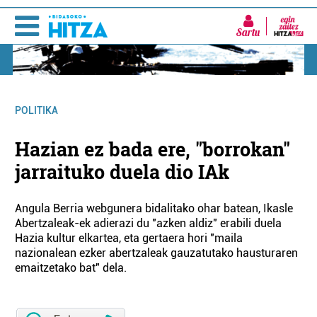
Sartu
POLITIKA
Hazian ez bada ere, "borrokan"
jarraituko duela dio IAk
Angula Berria webgunera bidalitako ohar batean, Ikasle
Abertzaleak-ek adierazi du "azken aldiz" erabili duela
Hazia kultur elkartea, eta gertaera hori "maila
nazionalean ezker abertzaleak gauzatutako hausturaren
emaitzetako bat" dela.