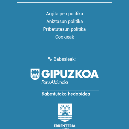
Argitalpen politika
Aniztasun politika
Pribatutasun politika
Cookieak
Babesleak: