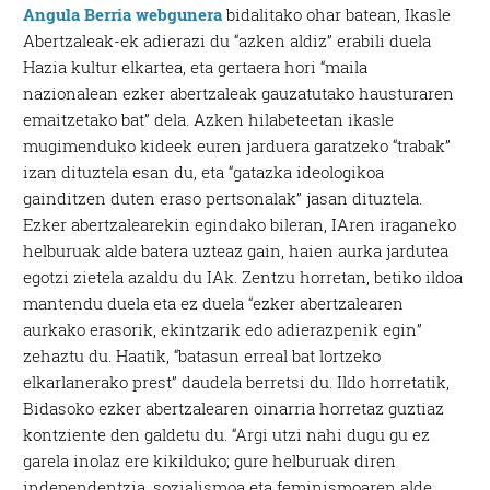
Angula Berria webgunera
bidalitako ohar batean, Ikasle
Abertzaleak-ek adierazi du “azken aldiz” erabili duela
Hazia kultur elkartea, eta gertaera hori “maila
nazionalean ezker abertzaleak gauzatutako hausturaren
emaitzetako bat” dela. Azken hilabeteetan ikasle
mugimenduko kideek euren jarduera garatzeko “trabak”
izan dituztela esan du, eta “gatazka ideologikoa
gainditzen duten eraso pertsonalak” jasan dituztela.
Ezker abertzalearekin egindako bileran, IAren iraganeko
helburuak alde batera uzteaz gain, haien aurka jardutea
egotzi zietela azaldu du IAk. Zentzu horretan, betiko ildoa
mantendu duela eta ez duela “ezker abertzalearen
aurkako erasorik, ekintzarik edo adierazpenik egin”
zehaztu du. Haatik, “batasun erreal bat lortzeko
elkarlanerako prest” daudela berretsi du. Ildo horretatik,
Bidasoko ezker abertzalearen oinarria horretaz guztiaz
kontziente den galdetu du. “Argi utzi nahi dugu gu ez
garela inolaz ere kikilduko; gure helburuak diren
independentzia, sozialismoa eta feminismoaren alde