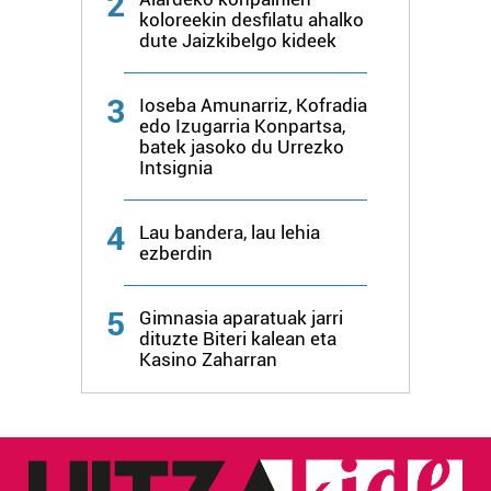
2
koloreekin desfilatu ahalko
dute Jaizkibelgo kideek
3
Ioseba Amunarriz, Kofradia
edo Izugarria Konpartsa,
batek jasoko du Urrezko
Intsignia
4
Lau bandera, lau lehia
ezberdin
5
Gimnasia aparatuak jarri
dituzte Biteri kalean eta
Kasino Zaharran