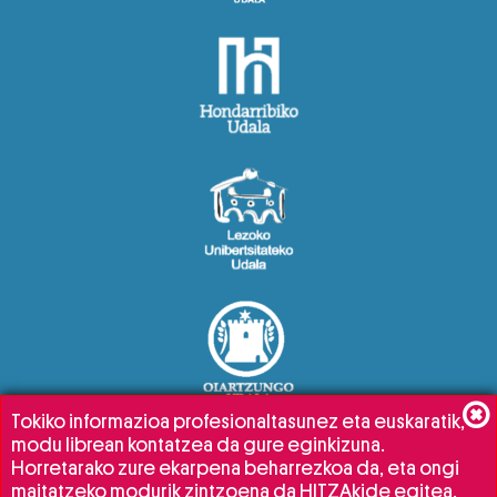
Tokiko informazioa profesionaltasunez eta euskaratik,
modu librean kontatzea da gure eginkizuna.
Horretarako zure ekarpena beharrezkoa da, eta ongi
maitatzeko modurik zintzoena da HITZAkide egitea.