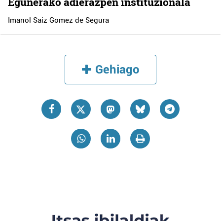
Egunerako adierazpen instituzionala
Imanol Saiz Gomez de Segura
Gehiago