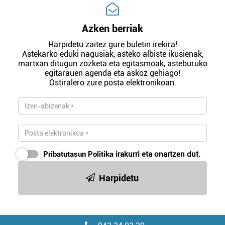
Azken berriak
Harpidetu zaitez gure buletin irekira!
Astekarko eduki nagusiak, asteko albiste ikusienak,
martxan ditugun zozketa eta egitasmoak, asteburuko
egitarauen agenda eta askoz gehiago!
Ostiralero zure posta elektronikoan.
Pribatutasun Politika
irakurri eta onartzen dut.
Harpidetu