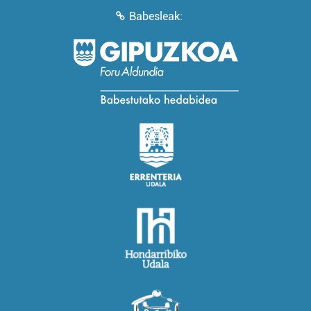
Babesleak: