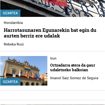
GIZARTEA
Hondarribia
Harrotasunaren Egunarekin bat egin du
aurten berriz ere udalak
Rebeka Ruiz
Irun
Ortzadarra atera da gaur
udaletxeko balkoian
Imanol Saiz Gomez de Segura
GIZARTEA