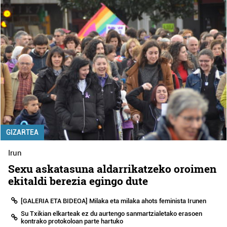
GIZARTEA
Irun
Sexu askatasuna aldarrikatzeko oroimen
ekitaldi berezia egingo dute
[GALERIA ETA BIDEOA] Milaka eta milaka ahots feminista Irunen
Su Txikian elkarteak ez du aurtengo sanmartzialetako erasoen
kontrako protokoloan parte hartuko