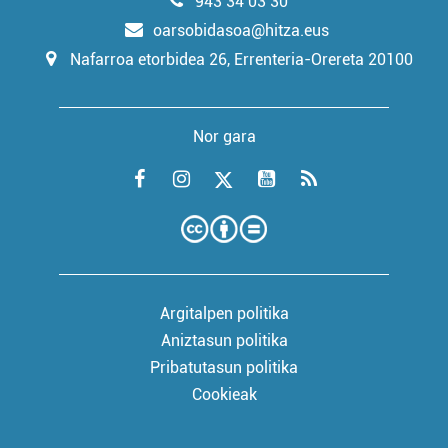
943 34 03 30
oarsobidasoa@hitza.eus
Nafarroa etorbidea 26, Errenteria-Orereta 20100
Nor gara
Argitalpen politika
Aniztasun politika
Pribatutasun politika
Cookieak