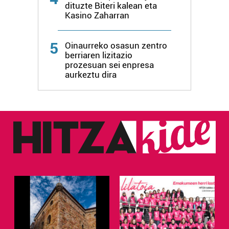
dituzte Biteri kalean eta
Kasino Zaharran
5
Oinaurreko osasun zentro
berriaren lizitazio
prozesuan sei enpresa
aurkeztu dira