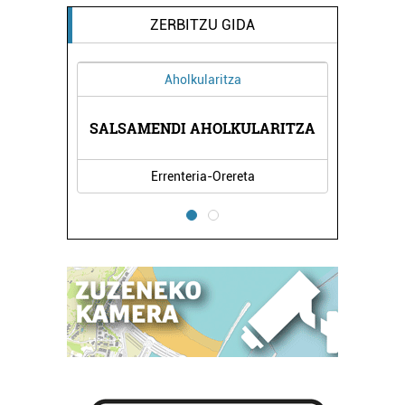
ZERBITZU GIDA
Aholkularitza
A
SALSAMENDI AHOLKULARITZA
Errenteria-Orereta