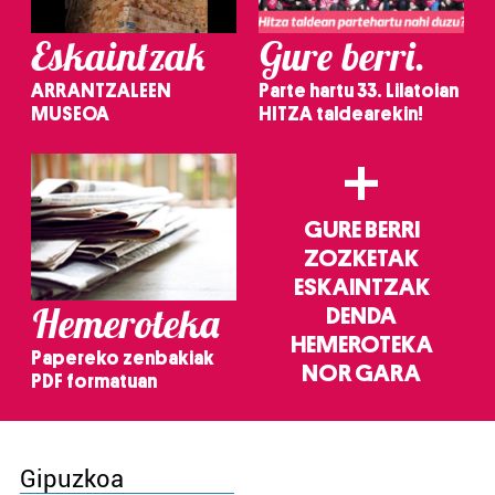
Eskaintzak
Gure berri.
ARRANTZALEEN
Parte hartu 33. Lilatoian
MUSEOA
HITZA taldearekin!
+
GURE BERRI
ZOZKETAK
ESKAINTZAK
Hemeroteka
DENDA
HEMEROTEKA
Papereko zenbakiak
NOR GARA
PDF formatuan
Gipuzkoa