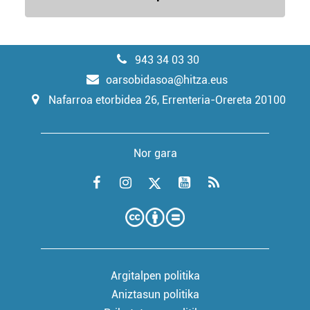
943 34 03 30
oarsobidasoa@hitza.eus
Nafarroa etorbidea 26, Errenteria-Orereta 20100
Nor gara
Argitalpen politika
Aniztasun politika