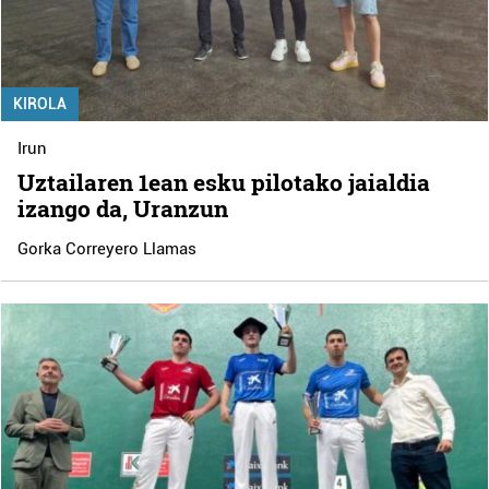
KIROLA
Irun
Uztailaren 1ean esku pilotako jaialdia
izango da, Uranzun
Gorka Correyero Llamas