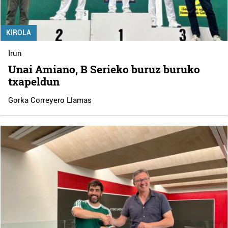
KIROLA
Irun
Unai Amiano, B Serieko buruz buruko
txapeldun
Gorka Correyero Llamas