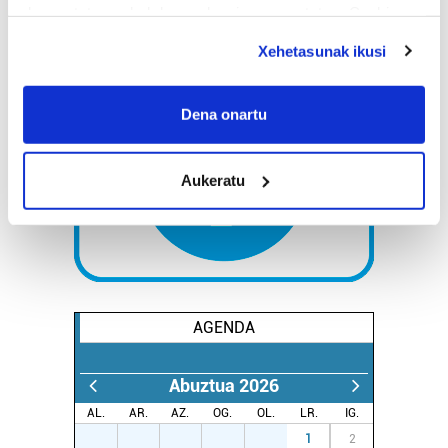
deuseztatzen ahal duzu edozein momentutan, Cookie
deklaraziotik edo Privacy triggerean klikatuz.
Xehetasunak ikusi
If you allow, we would also like to:
Collect information about your geographical
Dena onartu
location which can be accurate to within several
meters
Aukeratu
Identify your device by actively scanning it for
specific characteristics (fingerprinting)
Find out more about how your personal data is processed
and set your preferences in the
details section
.
Guk eta gure bazkideek zure datu pertsonalak
AGENDA
prozesatzen ditugu, zure IP zenbakia, besteak beste,
teknologia erabiliz, cookieak adibidez, iragarki eta eduki
pertsonalizatuak eskaintzeko, iragarkiak eta edukia
Abuztua 2026
neurtzeko, jendeari buruzko informazioa biltzeko eta
AL.
AR.
AZ.
OG.
OL.
LR.
IG.
produktuak garatzeko. Zure datuak nork eta zertarako
27
28
29
30
31
1
2