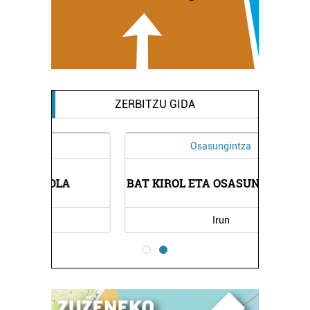
ZERBITZU GIDA
Osasungintza
A
BAT KIROL ETA OSASUN ZENTROA
Irun