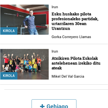
Irun
Esku huskako pilota
profesionaleko partidak,
urtarrilaren 30ean
Urantzun
KIROLA
Gorka Correyero Llamas
Irun
Atxikiren Pilota Eskolak
astelehenean irekiko ditu
ateak
KIROLA
Mikel Del Val Garcia
Gehiago