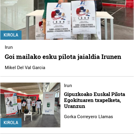
KIROLA
Irun
Goi mailako esku pilota jaialdia Irunen
Mikel Del Val Garcia
Irun
Gipuzkoako Euskal Pilota
Egokituaren txapelketa,
Uranzun
Gorka Correyero Llamas
KIROLA