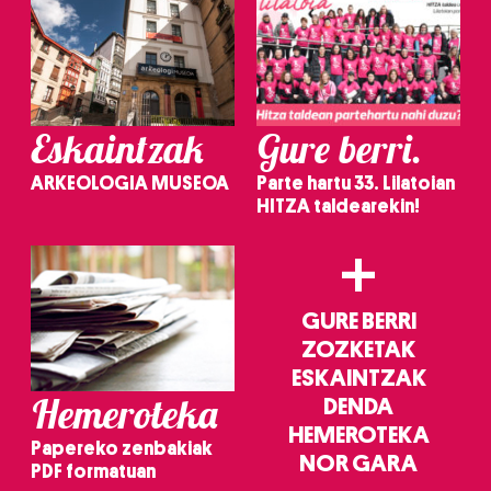
Eskaintzak
Gure berri.
ARKEOLOGIA MUSEOA
Parte hartu 33. Lilatoian
HITZA taldearekin!
+
GURE BERRI
ZOZKETAK
ESKAINTZAK
Hemeroteka
DENDA
HEMEROTEKA
Papereko zenbakiak
NOR GARA
PDF formatuan