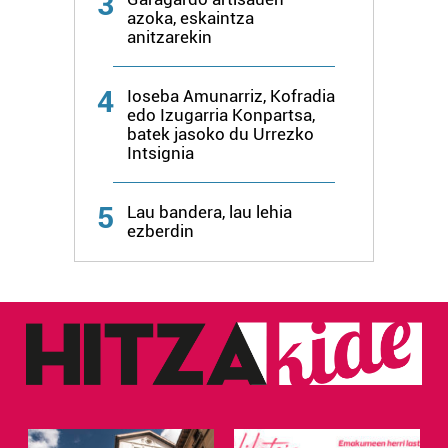
3
azoka, eskaintza
anitzarekin
4
Ioseba Amunarriz, Kofradia
edo Izugarria Konpartsa,
batek jasoko du Urrezko
Intsignia
5
Lau bandera, lau lehia
ezberdin