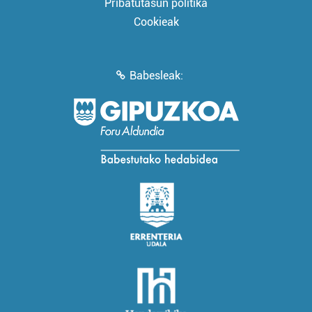
Pribatutasun politika
Cookieak
Babesleak: