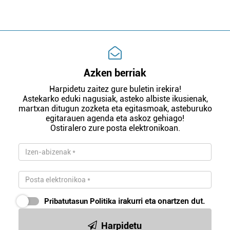
Azken berriak
Harpidetu zaitez gure buletin irekira!
Astekarko eduki nagusiak, asteko albiste ikusienak,
martxan ditugun zozketa eta egitasmoak, asteburuko
egitarauen agenda eta askoz gehiago!
Ostiralero zure posta elektronikoan.
Pribatutasun Politika
irakurri eta onartzen dut.
Harpidetu