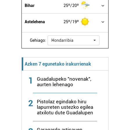
Bihar
25º
20º
Astelehena
25º
19º
Gehiago:
Hondarribia
Azken 7 egunetako irakurrienak
1
Guadalupeko "novenak",
aurten lehenago
2
Pistolaz egindako hiru
lapurreten ustezko egilea
atxilotu dute Guadalupen
Garagardo artisauen