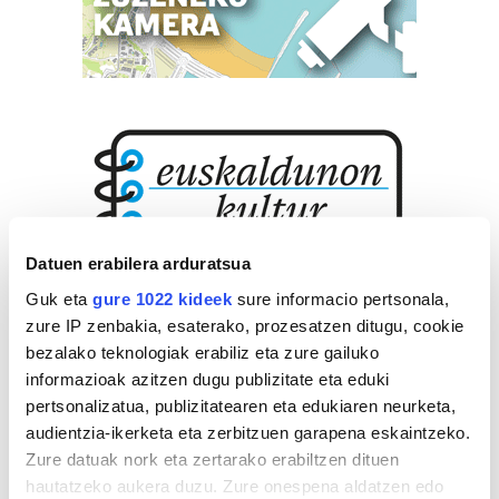
Datuen erabilera arduratsua
Guk eta
gure 1022 kideek
sure informacio pertsonala,
zure IP zenbakia, esaterako, prozesatzen ditugu, cookie
bezalako teknologiak erabiliz eta zure gailuko
informazioak azitzen dugu publizitate eta eduki
pertsonalizatua, publizitatearen eta edukiaren neurketa,
audientzia-ikerketa eta zerbitzuen garapena eskaintzeko.
Zure datuak nork eta zertarako erabiltzen dituen
hautatzeko aukera duzu. Zure onespena aldatzen edo