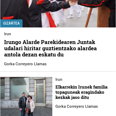
GIZARTEA
Irun
Irungo Alarde Parekidearen Juntak
udalari hiritar guztientzako alardea
antola dezan eskatu du
Gorka Correyero Llamas
Irun
Elkarrekin Irunek familia
topaguneak eragindako
kezkak jaso ditu
Gorka Correyero Llamas