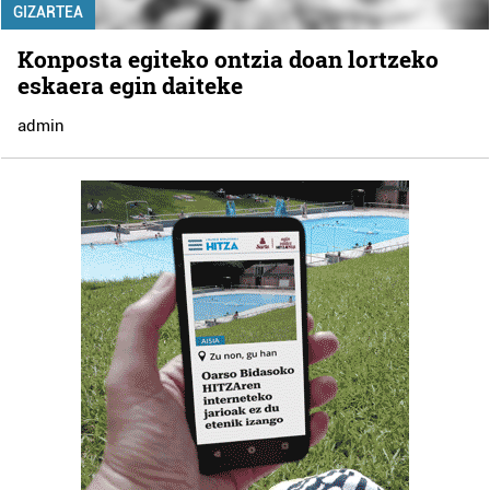
GIZARTEA
Konposta egiteko ontzia doan lortzeko
eskaera egin daiteke
admin