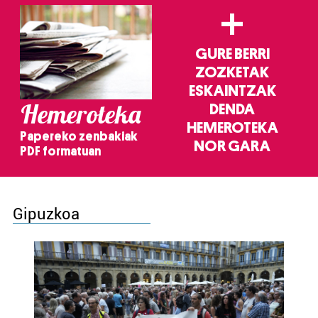
+
GURE BERRI
ZOZKETAK
ESKAINTZAK
Hemeroteka
DENDA
HEMEROTEKA
Papereko zenbakiak
NOR GARA
PDF formatuan
Gipuzkoa