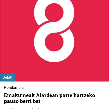
JAIAK
Hondarribia
Emakumeak Alardean parte hartzeko
pauso berri bat