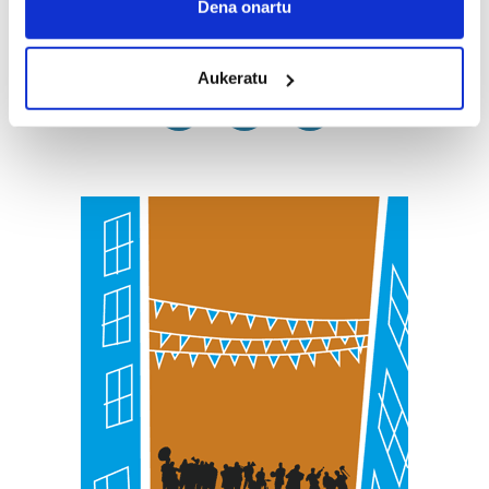
Collect information about your geographical
Dena onartu
location which can be accurate to within several
meters
Aukeratu
Identify your device by actively scanning it for
specific characteristics (fingerprinting)
Find out more about how your personal data is processed
and set your preferences in the
details section
.
Guk eta gure bazkideek zure datu pertsonalak
prozesatzen ditugu, zure IP zenbakia, besteak beste,
teknologia erabiliz, cookieak adibidez, iragarki eta eduki
pertsonalizatuak eskaintzeko, iragarkiak eta edukia
neurtzeko, jendeari buruzko informazioa biltzeko eta
produktuak garatzeko. Zure datuak nork eta zertarako
erabiltzen dituen hauta dezakezu.
Bazkide batzuek ez dizute baimenik eskatzen, eta beren
interes komertzial legitimoetan babesten dira. Ikusi gure
bazkideen zerrenda, beren ustez zein helburutarako