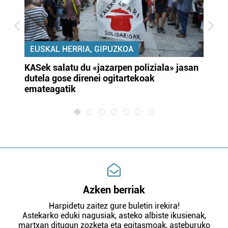
EUSKAL HERRIA, GIPUZKOA
KASek salatu du «jazarpen poliziala» jasan
Pa
dutela gose direnei ogitartekoak
da
emateagatik
«s
Azken berriak
Harpidetu zaitez gure buletin irekira!
Astekarko eduki nagusiak, asteko albiste ikusienak,
martxan ditugun zozketa eta egitasmoak, asteburuko