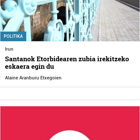
POLITIKA
Irun
Santanok Etorbidearen zubia irekitzeko
eskaera egin du
Alaine Aranburu Etxegoien