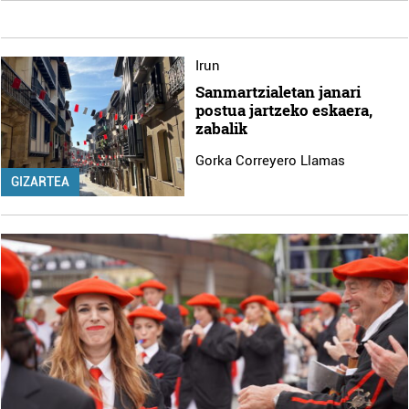
Irun
Sanmartzialetan janari
postua jartzeko eskaera,
zabalik
Gorka Correyero Llamas
GIZARTEA