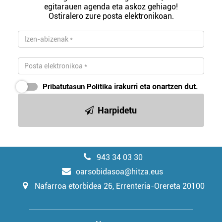
egitarauen agenda eta askoz gehiago!
Ostiralero zure posta elektronikoan.
Pribatutasun Politika
irakurri eta onartzen dut.
Harpidetu
943 34 03 30
oarsobidasoa@hitza.eus
Nafarroa etorbidea 26, Errenteria-Orereta 20100