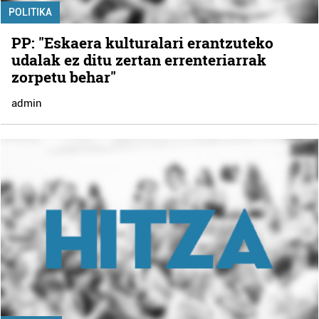
POLITIKA
PP: "Eskaera kulturalari erantzuteko
udalak ez ditu zertan errenteriarrak
zorpetu behar"
admin