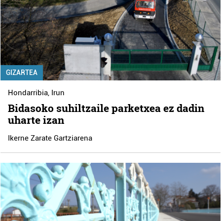
GIZARTEA
Hondarribia
,
Irun
Bidasoko suhiltzaile parketxea ez dadin
uharte izan
Ikerne Zarate Gartziarena