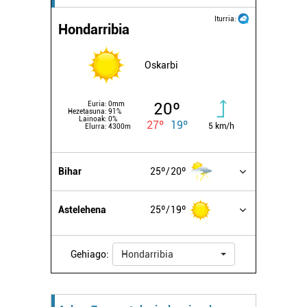
Iturria:
Hondarribia
Oskarbi
20º
Euria:
0mm
Hezetasuna:
91%
Lainoak:
0%
27º
19º
5 km/h
Elurra:
4300m
Bihar
25º
20º
Astelehena
25º
19º
Gehiago:
Hondarribia