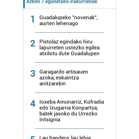
Azken 7 egunetako irakurrienak
1
Guadalupeko "novenak",
aurten lehenago
2
Pistolaz egindako hiru
lapurreten ustezko egilea
atxilotu dute Guadalupen
3
Garagardo artisauen
azoka, eskaintza
anitzarekin
4
Ioseba Amunarriz, Kofradia
edo Izugarria Konpartsa,
batek jasoko du Urrezko
Intsignia
Lau bandera, lau lehia