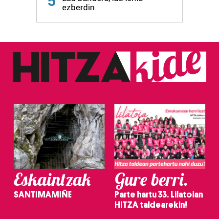
5
ezberdin
Eskaintzak
Gure berri.
SANTIMAMIÑE
Parte hartu 33. Lilatoian
HITZA taldearekin!