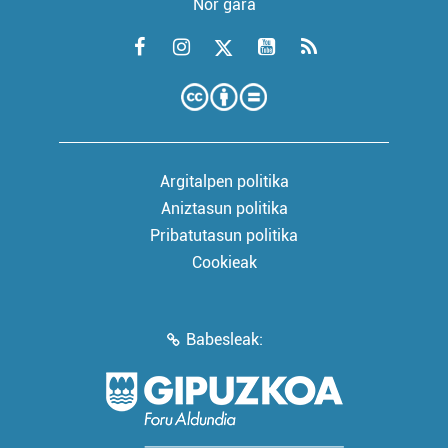
Nor gara
Argitalpen politika
Aniztasun politika
Pribatutasun politika
Cookieak
Babesleak: