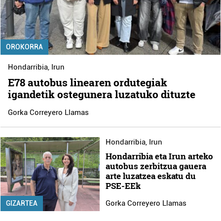
OROKORRA
Hondarribia
,
Irun
E78 autobus linearen ordutegiak
igandetik ostegunera luzatuko dituzte
Gorka Correyero Llamas
Hondarribia
,
Irun
Hondarribia eta Irun arteko
autobus zerbitzua gauera
arte luzatzea eskatu du
PSE-EEk
Gorka Correyero Llamas
GIZARTEA