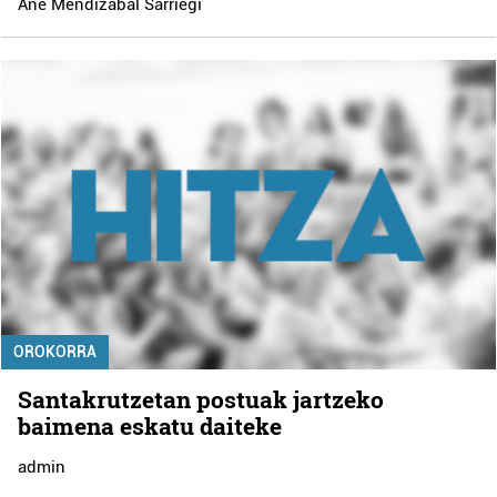
Ane Mendizabal Sarriegi
OROKORRA
Santakrutzetan postuak jartzeko
baimena eskatu daiteke
admin