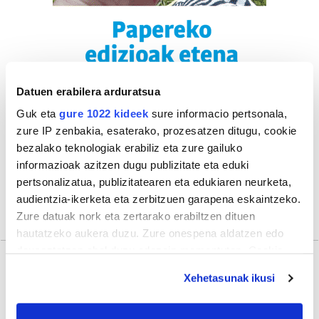
Datuen erabilera arduratsua
Guk eta
gure 1022 kideek
sure informacio pertsonala,
zure IP zenbakia, esaterako, prozesatzen ditugu, cookie
bezalako teknologiak erabiliz eta zure gailuko
informazioak azitzen dugu publizitate eta eduki
pertsonalizatua, publizitatearen eta edukiaren neurketa,
audientzia-ikerketa eta zerbitzuen garapena eskaintzeko.
Zure datuak nork eta zertarako erabiltzen dituen
hautatzeko aukera duzu. Zure onespena aldatzen edo
deuseztatzen ahal duzu edozein momentutan, Cookie
deklaraziotik edo Privacy triggerean klikatuz.
Xehetasunak ikusi
Gehiago
If you allow, we would also like to: