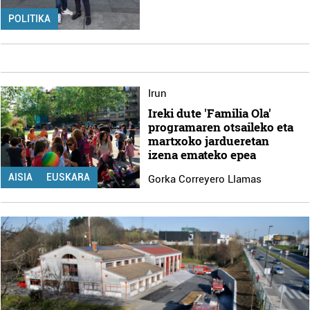
POLITIKA
Irun
Ireki dute 'Familia Ola'
programaren otsaileko eta
martxoko jardueretan
izena emateko epea
AISIA
EUSKARA
Gorka Correyero Llamas