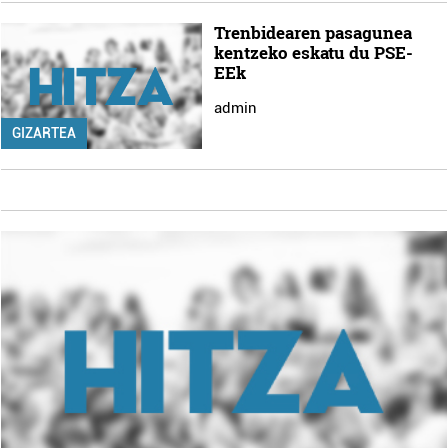
Trenbidearen pasagunea
kentzeko eskatu du PSE-
EEk
admin
GIZARTEA