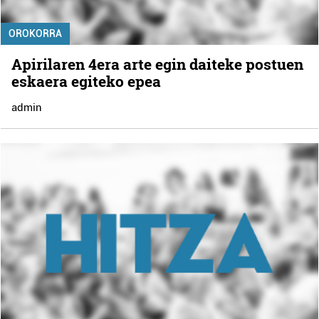
OROKORRA
Apirilaren 4era arte egin daiteke postuen
eskaera egiteko epea
admin