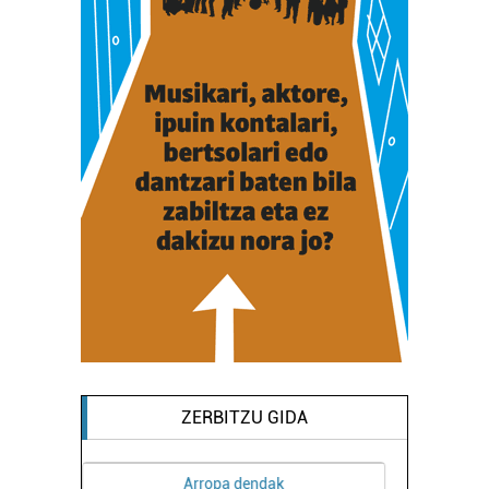
duten interes legitimoa eta horren aurka nola egin
dezakezun ikusteko.
Lortu zure datu pertsonalak prozesatzeko moduari
buruzko informazio gehiago eta ezarri zure lehentasunak
datuen atalean. Edozein unetan alda edo ken dezakezu
zure baimena Cookieen adierazpenean.
Webgune honek cookie propioak eta hirugarrenen cookie-
fitxategiak erabiltzen ditu. Zure esperientzia eta
zerbitzuak hobetzeko asmoz, cookie teknologiaz
baliatzen gara. Ohar hau onartuz gero, teknologia hori
erabiltzeko baimen esplizitua ematen diguzu.
Gehiago
irakurri
ZERBITZU GIDA
Estetika