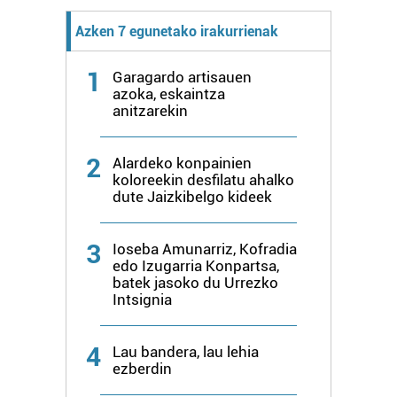
Webgune honek cookie propioak eta hirugarrenen cookie-
fitxategiak erabiltzen ditu. Zure esperientzia eta
Azken 7 egunetako irakurrienak
zerbitzuak hobetzeko asmoz, cookie teknologiaz
baliatzen gara. Ohar hau onartuz gero, teknologia hori
1
Garagardo artisauen
erabiltzeko baimen esplizitua ematen diguzu.
Gehiago
azoka, eskaintza
anitzarekin
irakurri
2
Alardeko konpainien
koloreekin desfilatu ahalko
dute Jaizkibelgo kideek
3
Ioseba Amunarriz, Kofradia
edo Izugarria Konpartsa,
batek jasoko du Urrezko
Intsignia
4
Lau bandera, lau lehia
ezberdin