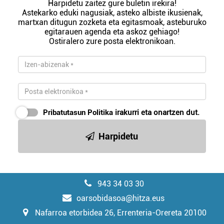
Harpidetu zaitez gure buletin irekira!
Astekarko eduki nagusiak, asteko albiste ikusienak,
martxan ditugun zozketa eta egitasmoak, asteburuko
egitarauen agenda eta askoz gehiago!
Ostiralero zure posta elektronikoan.
Pribatutasun Politika
irakurri eta onartzen dut.
Harpidetu
943 34 03 30
oarsobidasoa@hitza.eus
Nafarroa etorbidea 26, Errenteria-Orereta 20100