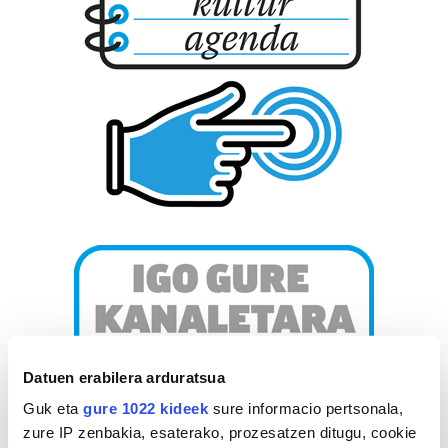
Datuen erabilera arduratsua
Guk eta
gure 1022 kideek
sure informacio pertsonala,
zure IP zenbakia, esaterako, prozesatzen ditugu, cookie