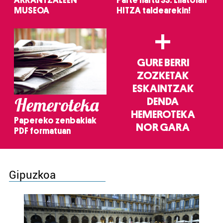
ARRANTZALEEN
Parte hartu 33. Lilatoian
MUSEOA
HITZA taldearekin!
+
GURE BERRI
ZOZKETAK
ESKAINTZAK
Hemeroteka
DENDA
HEMEROTEKA
Papereko zenbakiak
NOR GARA
PDF formatuan
Gipuzkoa