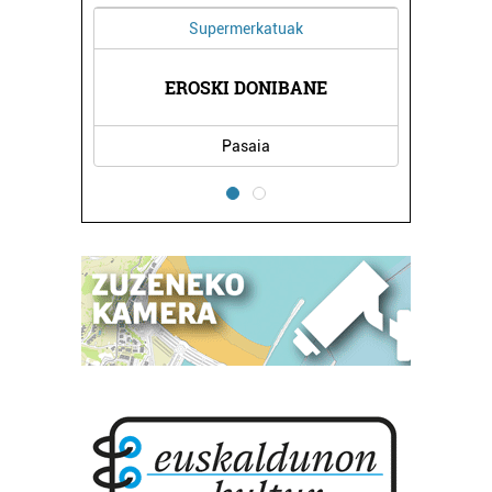
Supermerkatuak
Higiezin agentzi
AUZI HIGIEZINEN ETA
EROSKI DONIBANE
JUR
...
Pasaia
Errenteria-Orere