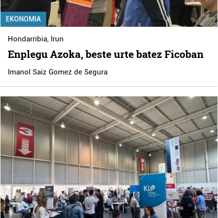
EKONOMIA
Hondarribia
,
Irun
Enplegu Azoka, beste urte batez Ficoban
Imanol Saiz Gomez de Segura