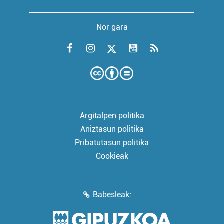
Nor gara
Argitalpen politika
Aniztasun politika
Pribatutasun politika
Cookieak
Babesleak: