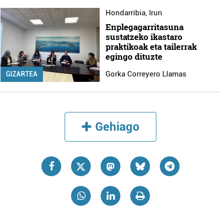
Hondarribia
,
Irun
Enplegagarritasuna
sustatzeko ikastaro
praktikoak eta tailerrak
egingo dituzte
Gorka Correyero Llamas
GIZARTEA
Gehiago