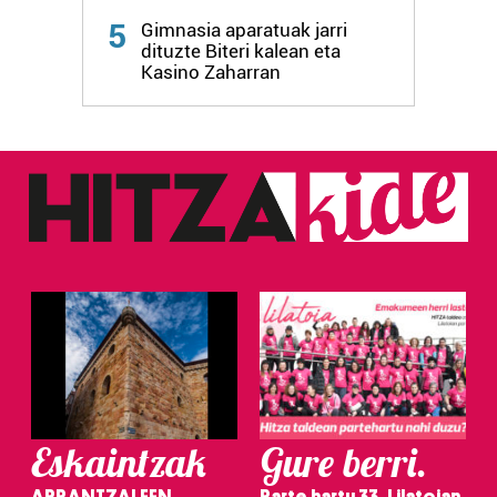
5
Gimnasia aparatuak jarri
dituzte Biteri kalean eta
Kasino Zaharran
Eskaintzak
Gure berri.