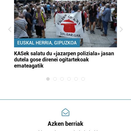
EUSKAL HERRIA, GIPUZKOA
KASek salatu du «jazarpen poliziala» jasan
Pa
dutela gose direnei ogitartekoak
da
emateagatik
«s
Azken berriak