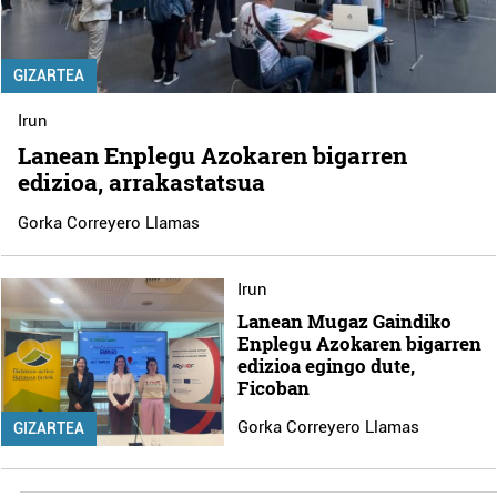
GIZARTEA
Irun
Lanean Enplegu Azokaren bigarren
edizioa, arrakastatsua
Gorka Correyero Llamas
Irun
Lanean Mugaz Gaindiko
Enplegu Azokaren bigarren
edizioa egingo dute,
Ficoban
Gorka Correyero Llamas
GIZARTEA