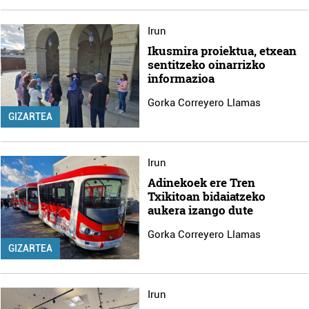
Irun
Ikusmira proiektua, etxean
sentitzeko oinarrizko
informazioa
Gorka Correyero Llamas
GIZARTEA
Irun
Adinekoek ere Tren
Txikitoan bidaiatzeko
aukera izango dute
Gorka Correyero Llamas
GIZARTEA
Irun