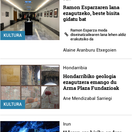
Ramon Esparzaren lana
ezagutzeko, beste bisita
gidatu bat
Ramon Esparza moda
diseinatzailearen lana lehen aldiz
KULTURA
erakutsiko da
Alaine Aranburu Etxegoien
Hondarribia
Hondarribiko geologia
ezagutzera emango du
Arma Plaza Fundazioak
Ane Mendizabal Sarriegi
KULTURA
Irun