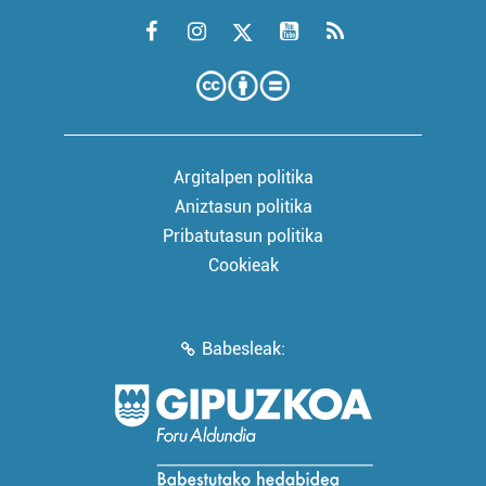
Argitalpen politika
Aniztasun politika
Pribatutasun politika
Cookieak
Babesleak: