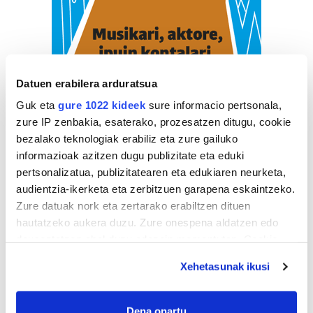
Datuen erabilera arduratsua
Guk eta
gure 1022 kideek
sure informacio pertsonala,
zure IP zenbakia, esaterako, prozesatzen ditugu, cookie
bezalako teknologiak erabiliz eta zure gailuko
informazioak azitzen dugu publizitate eta eduki
pertsonalizatua, publizitatearen eta edukiaren neurketa,
audientzia-ikerketa eta zerbitzuen garapena eskaintzeko.
Zure datuak nork eta zertarako erabiltzen dituen
hautatzeko aukera duzu. Zure onespena aldatzen edo
deuseztatzen ahal duzu edozein momentutan, Cookie
ZERBITZU GIDA
deklaraziotik edo Privacy triggerean klikatuz.
Xehetasunak ikusi
Ikastetxeak
If you allow, we would also like to:
Collect information about your geographical
Dena onartu