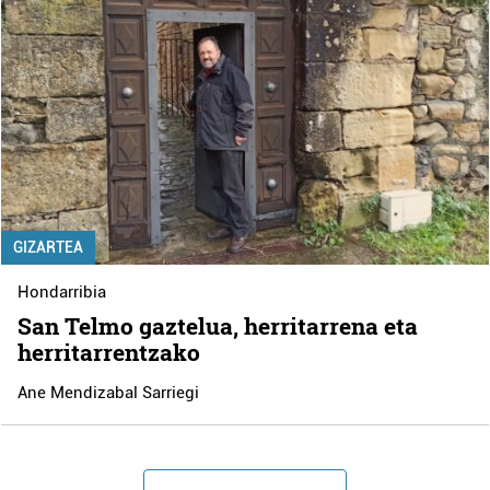
GIZARTEA
Hondarribia
San Telmo gaztelua, herritarrena eta
herritarrentzako
Ane Mendizabal Sarriegi