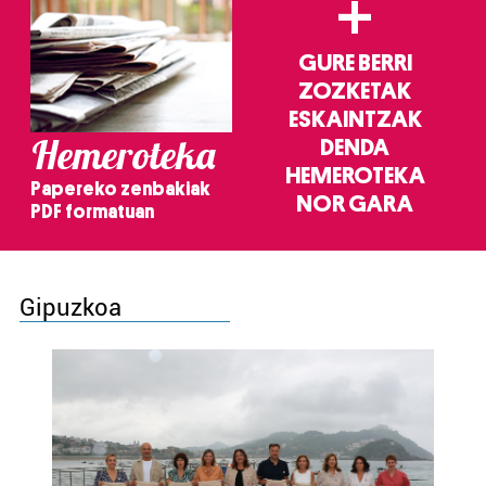
+
GURE BERRI
ZOZKETAK
ESKAINTZAK
Hemeroteka
DENDA
HEMEROTEKA
Papereko zenbakiak
NOR GARA
PDF formatuan
Gipuzkoa