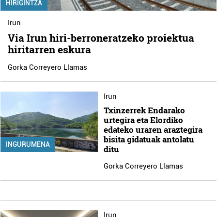
HIRIGINTZA
Irun
Via Irun hiri-berroneratzeko proiektua
hiritarren eskura
Gorka Correyero Llamas
Irun
Txinzerrek Endarako
urtegira eta Elordiko
edateko uraren araztegira
bisita gidatuak antolatu
INGURUMENA
ditu
Gorka Correyero Llamas
Irun