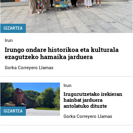
GIZARTEA
Irun
Irungo ondare historikoa eta kulturala
ezagutzeko hamaika jarduera
Gorka Correyero Llamas
Irun
Irugurutzetako irekieran
hainbat jarduera
antolatuko dituzte
GIZARTEA
Gorka Correyero Llamas