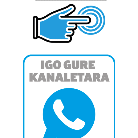
duten interes legitimoa eta horren aurka nola egin
dezakezun ikusteko.
Lortu zure datu pertsonalak prozesatzeko moduari
buruzko informazio gehiago eta ezarri zure lehentasunak
datuen atalean. Edozein unetan alda edo ken dezakezu
zure baimena Cookieen adierazpenean.
Webgune honek cookie propioak eta hirugarrenen cookie-
fitxategiak erabiltzen ditu. Zure esperientzia eta
zerbitzuak hobetzeko asmoz, cookie teknologiaz
baliatzen gara. Ohar hau onartuz gero, teknologia hori
erabiltzeko baimen esplizitua ematen diguzu.
Gehiago
irakurri