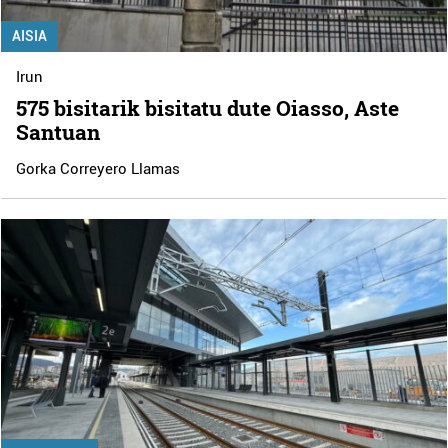
AISIA
Irun
575 bisitarik bisitatu dute Oiasso, Aste
Santuan
Gorka Correyero Llamas