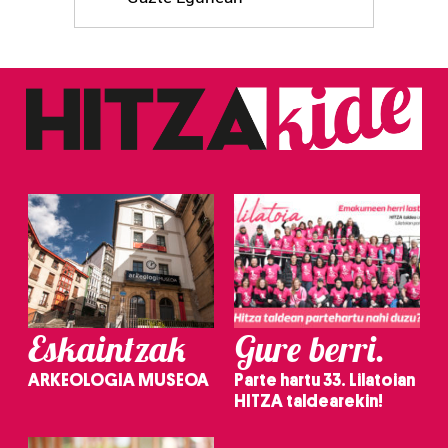
Eskaintzak
Gure berri.
ARKEOLOGIA MUSEOA
Parte hartu 33. Lilatoian
HITZA taldearekin!