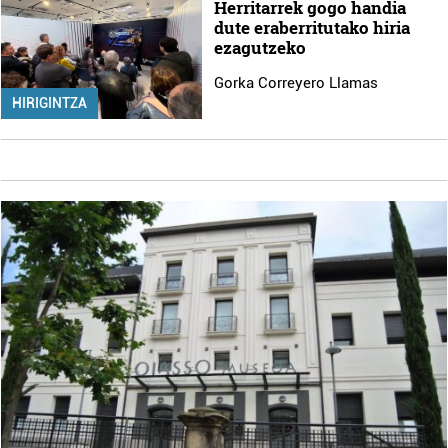
Herritarrek gogo handia
dute eraberritutako hiria
ezagutzeko
Gorka Correyero Llamas
HIRIGINTZA