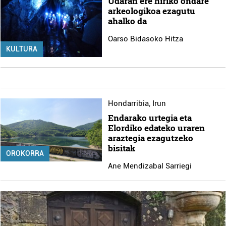
Udaran ere hiriko ondare
arkeologikoa ezagutu
ahalko da
Oarso Bidasoko Hitza
KULTURA
Hondarribia
,
Irun
Endarako urtegia eta
Elordiko edateko uraren
araztegia ezagutzeko
bisitak
OROKORRA
Ane Mendizabal Sarriegi