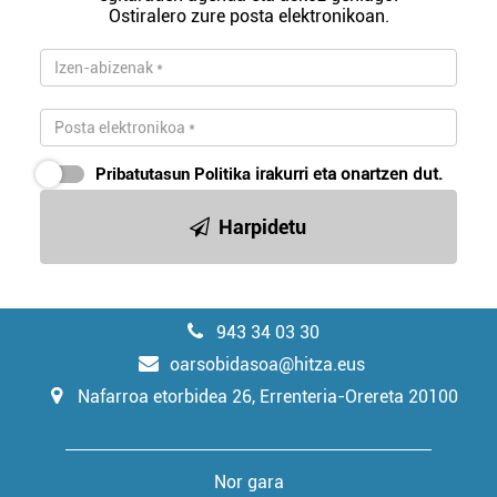
Ostiralero zure posta elektronikoan.
Pribatutasun Politika
irakurri eta onartzen dut.
Harpidetu
943 34 03 30
oarsobidasoa@hitza.eus
Nafarroa etorbidea 26, Errenteria-Orereta 20100
Nor gara