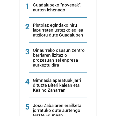
1
Guadalupeko "novenak",
aurten lehenago
2
Pistolaz egindako hiru
lapurreten ustezko egilea
atxilotu dute Guadalupen
3
Oinaurreko osasun zentro
berriaren lizitazio
prozesuan sei enpresa
aurkeztu dira
4
Gimnasia aparatuak jarri
dituzte Biteri kalean eta
Kasino Zaharran
5
Josu Zabalaren erailketa
jorratuko dute aurtengo
Gazte Egunean