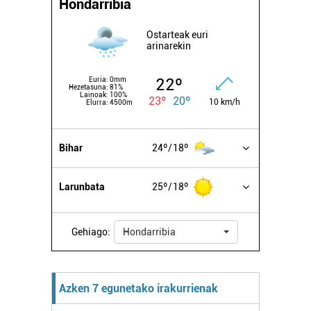
Hondarribia
Ostarteak euri
arinarekin
22º
Euria:
0mm
Hezetasuna:
81%
Lainoak:
100%
23º
20º
10 km/h
Elurra:
4500m
Bihar
24º
18º
Larunbata
25º
18º
Gehiago:
Hondarribia
Azken 7 egunetako irakurrienak