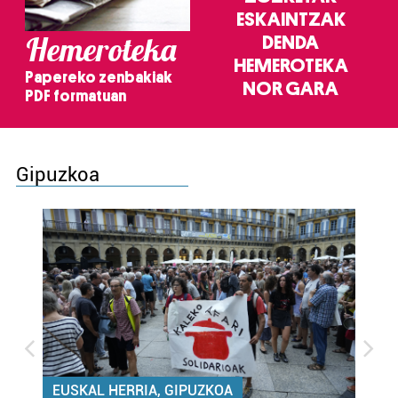
ESKAINTZAK
Hemeroteka
DENDA
HEMEROTEKA
Papereko zenbakiak
NOR GARA
PDF formatuan
Gipuzkoa
EUSKAL HERRIA, GIPUZKOA