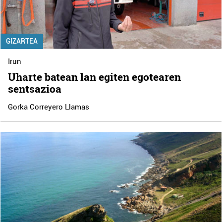
GIZARTEA
Irun
Uharte batean lan egiten egotearen
sentsazioa
Gorka Correyero Llamas