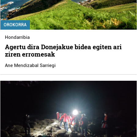
OROKORRA
Hondarribia
Agertu dira Donejakue bidea egiten ari
ziren erromesak
Ane Mendizabal Sarriegi