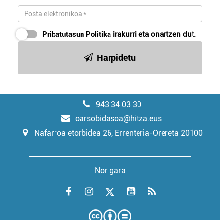
Pribatutasun Politika
irakurri eta onartzen dut.
Harpidetu
943 34 03 30
oarsobidasoa@hitza.eus
Nafarroa etorbidea 26, Errenteria-Orereta 20100
Nor gara