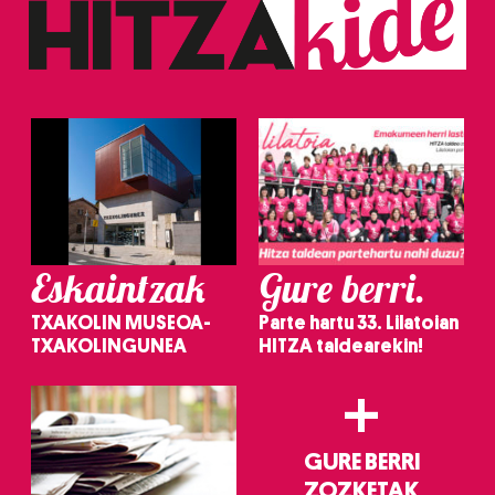
Eskaintzak
Gure berri.
TXAKOLIN MUSEOA-
Parte hartu 33. Lilatoian
TXAKOLINGUNEA
HITZA taldearekin!
+
GURE BERRI
ZOZKETAK