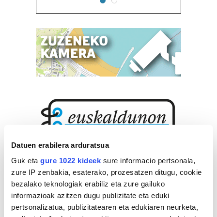
Datuen erabilera arduratsua
Guk eta
gure 1022 kideek
sure informacio pertsonala,
zure IP zenbakia, esaterako, prozesatzen ditugu, cookie
bezalako teknologiak erabiliz eta zure gailuko
informazioak azitzen dugu publizitate eta eduki
pertsonalizatua, publizitatearen eta edukiaren neurketa,