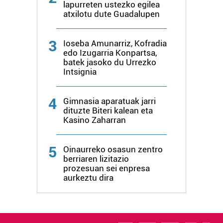
lapurreten ustezko egilea
atxilotu dute Guadalupen
3
Ioseba Amunarriz, Kofradia
edo Izugarria Konpartsa,
batek jasoko du Urrezko
Intsignia
4
Gimnasia aparatuak jarri
dituzte Biteri kalean eta
Kasino Zaharran
5
Oinaurreko osasun zentro
berriaren lizitazio
prozesuan sei enpresa
aurkeztu dira