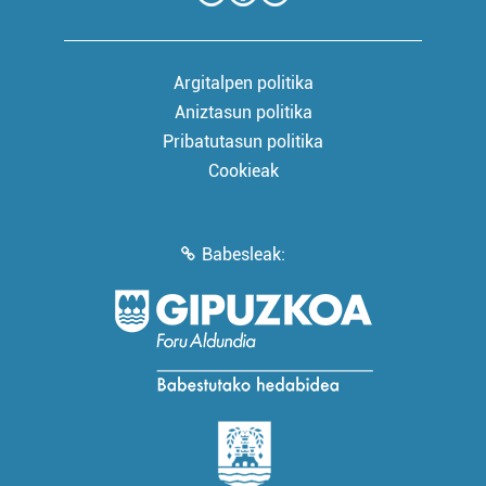
Argitalpen politika
Aniztasun politika
Pribatutasun politika
Cookieak
Babesleak: