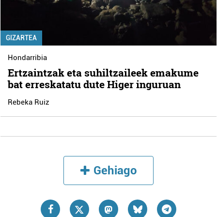
GIZARTEA
Hondarribia
Ertzaintzak eta suhiltzaileek emakume
bat erreskatatu dute Higer inguruan
Rebeka Ruiz
Gehiago