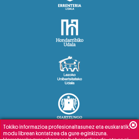
Tokiko informazioa profesionaltasunez eta euskaratik,
modu librean kontatzea da gure eginkizuna.