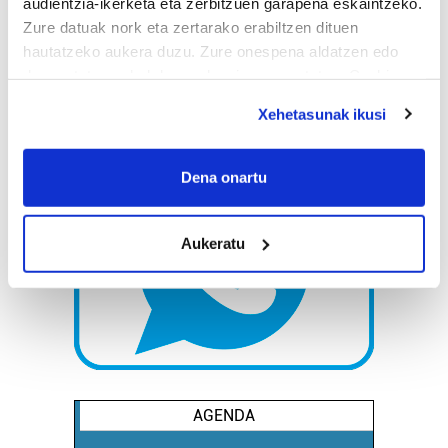
audientzia-ikerketa eta zerbitzuen garapena eskaintzeko.
Zure datuak nork eta zertarako erabiltzen dituen
hautatzeko aukera duzu. Zure onespena aldatzen edo
deuseztatzen ahal duzu edozein momentutan, Cookie
deklaraziotik edo Privacy triggerean klikatuz.
Xehetasunak ikusi
If you allow, we would also like to:
Collect information about your geographical
Dena onartu
location which can be accurate to within several
meters
Aukeratu
Identify your device by actively scanning it for
specific characteristics (fingerprinting)
Find out more about how your personal data is processed
and set your preferences in the
details section
.
Guk eta gure bazkideek zure datu pertsonalak
prozesatzen ditugu, zure IP zenbakia, besteak beste,
AGENDA
teknologia erabiliz, cookieak adibidez, iragarki eta eduki
pertsonalizatuak eskaintzeko, iragarkiak eta edukia