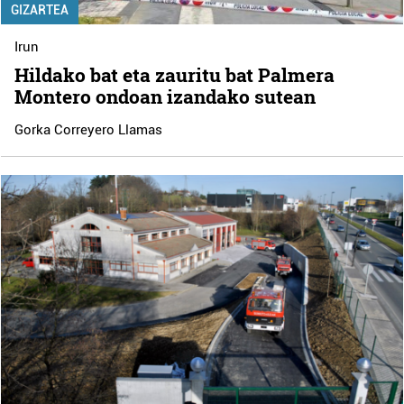
GIZARTEA
Irun
Hildako bat eta zauritu bat Palmera
Montero ondoan izandako sutean
Gorka Correyero Llamas