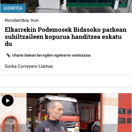
GIZARTEA
Hondarribia
,
Irun
Elkarrekin Podemosek Bidasoko parkean
suhiltzaileen kopurua handitzea eskatu
du
Uharte batean lan egiten egotearen sentsazioa
Gorka Correyero Llamas