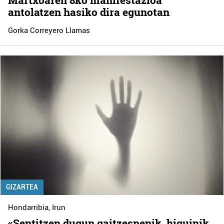
Martxoaren 8ko manifestazioa
antolatzen hasiko dira egunotan
Gorka Correyero Llamas
GIZARTEA
Hondarribia
,
Irun
«Sentitzen dugun gaitzespenik, higuinik