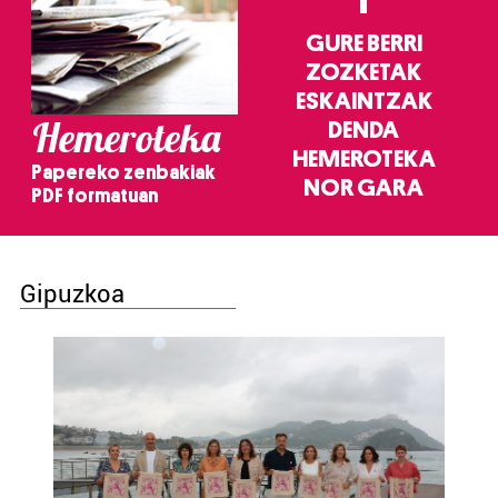
GURE BERRI
ZOZKETAK
ESKAINTZAK
Hemeroteka
DENDA
HEMEROTEKA
Papereko zenbakiak
NOR GARA
PDF formatuan
Gipuzkoa