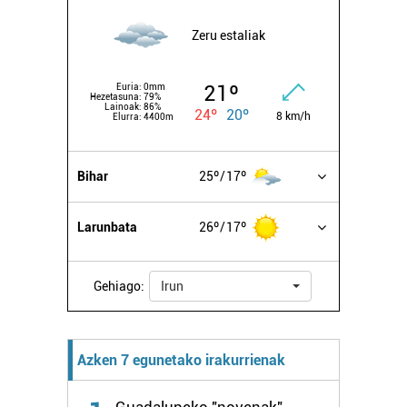
Zeru estaliak
21º
Euria:
0mm
Hezetasuna:
79%
Lainoak:
86%
24º
20º
8 km/h
Elurra:
4400m
Bihar
25º
17º
Larunbata
26º
17º
Gehiago:
Irun
Azken 7 egunetako irakurrienak
Guadalupeko "novenak",