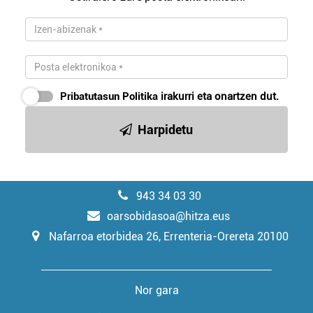
Pribatutasun Politika
irakurri eta onartzen dut.
Harpidetu
943 34 03 30
oarsobidasoa@hitza.eus
Nafarroa etorbidea 26, Errenteria-Orereta 20100
Nor gara