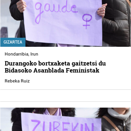
GIZARTEA
Hondarribia
,
Irun
Durangoko bortxaketa gaitzetsi du
Bidasoko Asanblada Feministak
Rebeka Ruiz