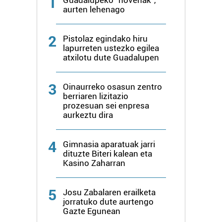
1
aurten lehenago
2
Pistolaz egindako hiru
lapurreten ustezko egilea
atxilotu dute Guadalupen
3
Oinaurreko osasun zentro
berriaren lizitazio
prozesuan sei enpresa
aurkeztu dira
4
Gimnasia aparatuak jarri
dituzte Biteri kalean eta
Kasino Zaharran
5
Josu Zabalaren erailketa
jorratuko dute aurtengo
Gazte Egunean