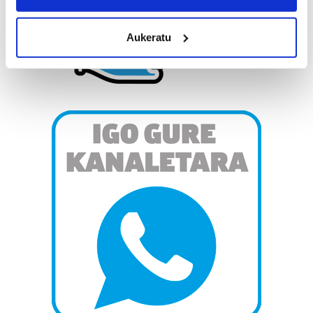
location which can be accurate to within several
meters
Aukeratu
Identify your device by actively scanning it for
specific characteristics (fingerprinting)
Find out more about how your personal data is processed
and set your preferences in the
details section
.
Guk eta gure bazkideek zure datu pertsonalak
prozesatzen ditugu, zure IP zenbakia, besteak beste,
teknologia erabiliz, cookieak adibidez, iragarki eta eduki
pertsonalizatuak eskaintzeko, iragarkiak eta edukia
neurtzeko, jendeari buruzko informazioa biltzeko eta
produktuak garatzeko. Zure datuak nork eta zertarako
erabiltzen dituen hauta dezakezu.
Bazkide batzuek ez dizute baimenik eskatzen, eta beren
interes komertzial legitimoetan babesten dira. Ikusi gure
bazkideen zerrenda, beren ustez zein helburutarako
duten interes legitimoa eta horren aurka nola egin