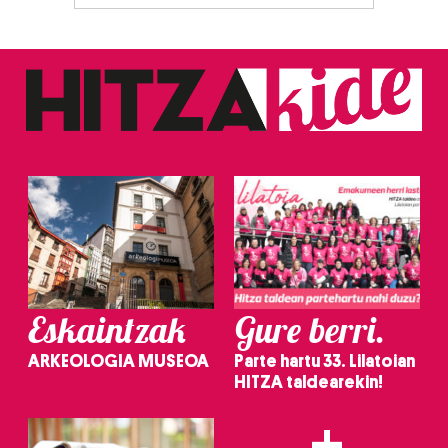
Eskaintzak
Gure berri.
ARKEOLOGIA MUSEOA
Parte hartu 33. Lilatoian
HITZA taldearekin!
+