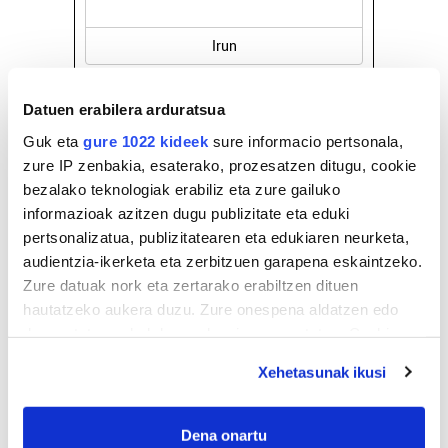
Lezo
Datuen erabilera arduratsua
Guk eta
gure 1022 kideek
sure informacio pertsonala,
zure IP zenbakia, esaterako, prozesatzen ditugu, cookie
bezalako teknologiak erabiliz eta zure gailuko
informazioak azitzen dugu publizitate eta eduki
pertsonalizatua, publizitatearen eta edukiaren neurketa,
audientzia-ikerketa eta zerbitzuen garapena eskaintzeko.
Zure datuak nork eta zertarako erabiltzen dituen
hautatzeko aukera duzu. Zure onespena aldatzen edo
deuseztatzen ahal duzu edozein momentutan, Cookie
deklaraziotik edo Privacy triggerean klikatuz.
Xehetasunak ikusi
If you allow, we would also like to:
Collect information about your geographical
Dena onartu