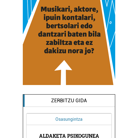
ZERBITZU GIDA
a
Ikastetxeak
OGUNEA
LEZO HERRI ESKOLA