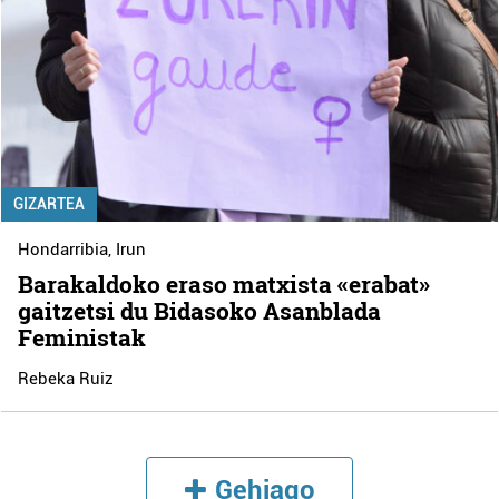
GIZARTEA
Hondarribia
,
Irun
Barakaldoko eraso matxista «erabat»
gaitzetsi du Bidasoko Asanblada
Feministak
Rebeka Ruiz
Gehiago