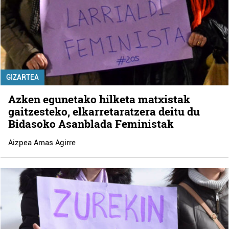
GIZARTEA
Azken egunetako hilketa matxistak
gaitzesteko, elkarretaratzera deitu du
Bidasoko Asanblada Feministak
Aizpea Amas Agirre