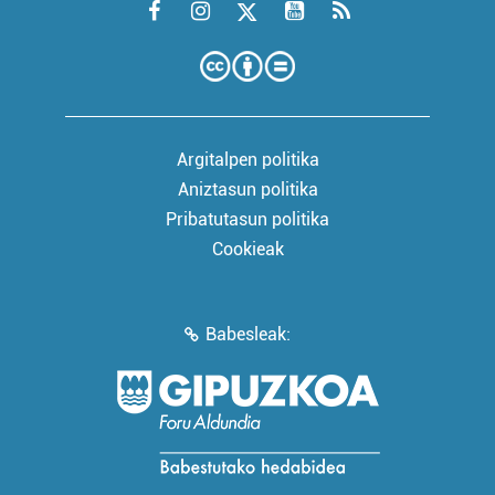
Argitalpen politika
Aniztasun politika
Pribatutasun politika
Cookieak
Babesleak: