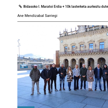
Bidasoko I. Maratoi Erdia + 10k lasterketa aurkeztu dute
Ane Mendizabal Sarriegi