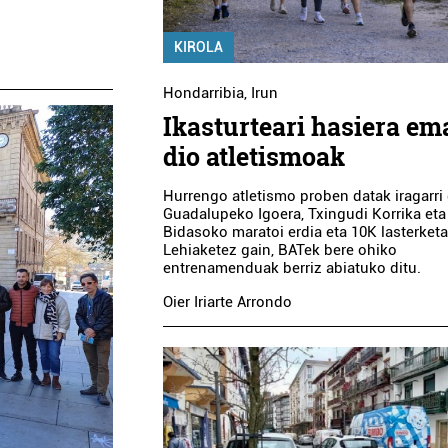
KIROLA
Hondarribia
,
Irun
Ikasturteari hasiera e
dio atletismoak
Hurrengo atletismo proben datak iragarri 
Guadalupeko Igoera, Txingudi Korrika eta
Bidasoko maratoi erdia eta 10K lasterketa
Lehiaketez gain, BATek bere ohiko
entrenamenduak berriz abiatuko ditu.
Oier Iriarte Arrondo