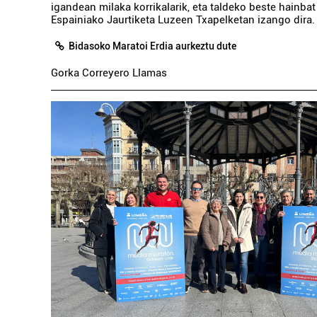
igandean milaka korrikalarik, eta taldeko beste hainbat 
Espainiako Jaurtiketa Luzeen Txapelketan izango dira.
Bidasoko Maratoi Erdia aurkeztu dute
Gorka Correyero Llamas