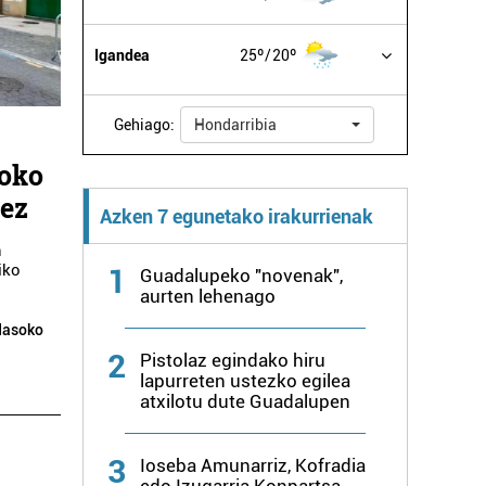
Igandea
25º
20º
Gehiago:
Hondarribia
soko
nez
Azken 7 egunetako irakurrienak
n
iko
1
Guadalupeko "novenak",
aurten lehenago
dasoko
2
Pistolaz egindako hiru
lapurreten ustezko egilea
atxilotu dute Guadalupen
3
Ioseba Amunarriz, Kofradia