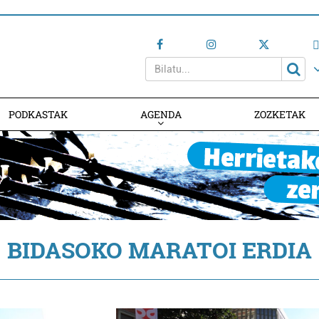
PODKASTAK
AGENDA
ZOZKETAK
AGENDAN PARTE HARTU
BIDASOKO MARATOI ERDIA