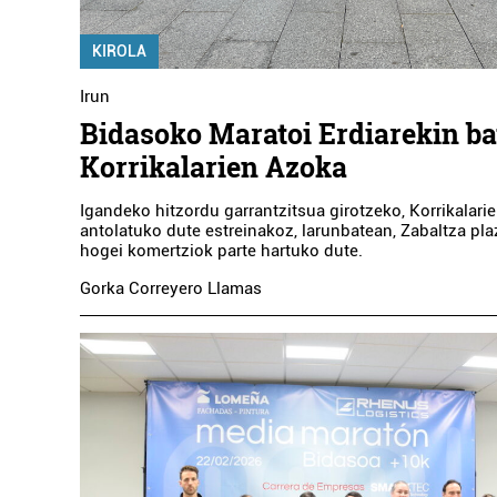
KIROLA
Irun
Bidasoko Maratoi Erdiarekin ba
Korrikalarien Azoka
Ikastetxeak
Igandeko hitzordu garrantzitsua girotzeko, Korrikalari
antolatuko dute estreinakoz, larunbatean, Zabaltza pla
TELLERI-ALDE
hogei komertziok parte hartuko dute.
IKASTETXEA
Gorka Correyero Llamas
Errenteria-Orereta