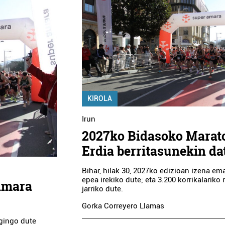
KIROLA
Irun
2027ko Bidasoko Marat
Erdia berritasunekin da
Bihar, hilak 30, 2027ko edizioan izena em
epea irekiko dute; eta 3.200 korrikalarik
Amara
jarriko dute.
Gorka Correyero Llamas
egingo dute