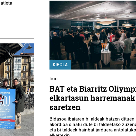
atleta
KIROLA
Irun
BAT eta Biarritz Oliymp
elkartasun harremanak
saretzen
Bidasoa ibaiaren bi aldeak batzen dituen
akordioa sinatu dute bi taldeetako zuzend
eta bi taldeek hainbat jarduera antolatuko
elkarrekin.