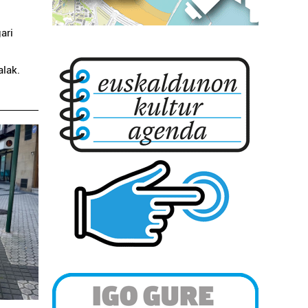
ari
alak.