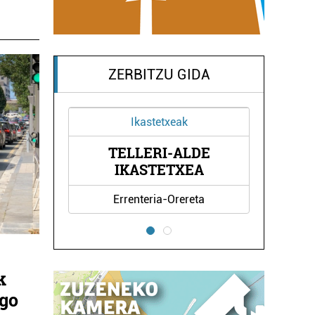
ZERBITZU GIDA
Ikastetxeak
Tatuaje estudioak
TELLERI-ALDE
KOSMOS TATTOO
IKASTETXEA
Errenteria-Orereta
Pasaia
k
ngo