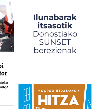
oi
tor
ateko
o muga