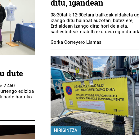
ditu, igandean
08:30tatik 12:30etara trafikoak aldaketa ug
izango ditu hainbat auzotan, batez ere,
Erdialdean izango dira; hori dela eta,
saihesbideak erabiltzeko deia egin du ud
Gorka Correyero Llamas
u dute
e 2.450
 Aurtengo edizioa
k parte hartuko
HIRIGINTZA