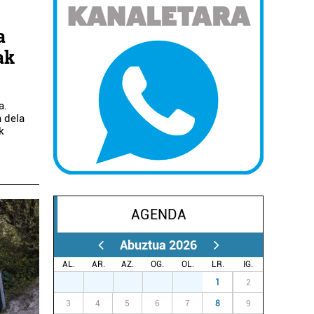
a
ak
a.
 dela
k
AGENDA
Abuztua 2026
AL.
AR.
AZ.
OG.
OL.
LR.
IG.
27
28
29
30
31
1
2
3
4
5
6
7
8
9