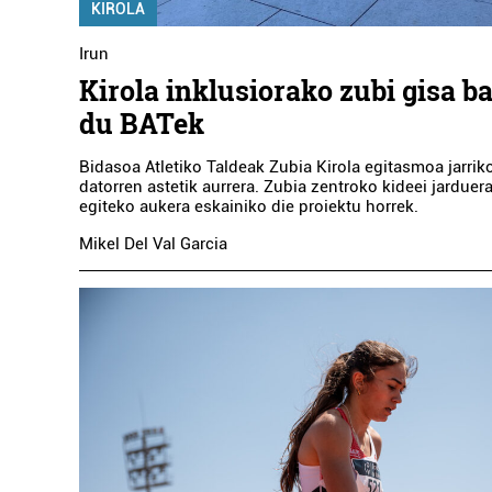
KIROLA
Irun
Kirola inklusiorako zubi gisa b
du BATek
Bidasoa Atletiko Taldeak Zubia Kirola egitasmoa jarri
datorren astetik aurrera. Zubia zentroko kideei jarduera
egiteko aukera eskainiko die proiektu horrek.
Mikel Del Val Garcia