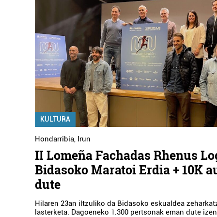
KULTURA
Hondarribia
,
Irun
II Lomeña Fachadas Rhenus Log
Bidasoko Maratoi Erdia + 10K a
dute
Hilaren 23an iltzuliko da Bidasoko eskualdea zeharka
lasterketa. Dagoeneko 1.300 pertsonak eman dute izen