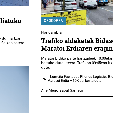
aliatuko
OROKORRA
Hondarribia
ko du martxan
Trafiko aldaketak Bida
 fisikoa astero
Maratoi Erdiaren eragi
Maratoi Erdiko parte hartzaileek 10:00eta
hartuko dute irteera. Trafikoa 09:45ean itx
dute.
II Lomeña Fachadas Rhenus Logistics Bi
Maratoi Erdia + 10K aurkeztu dute
Ane Mendizabal Sarriegi