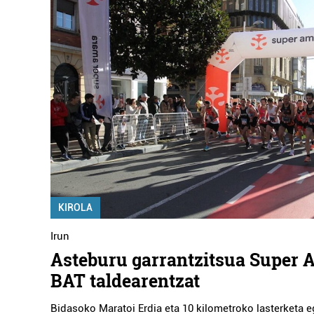
KIROLA
Irun
Asteburu garrantzitsua Super 
BAT taldearentzat
Bidasoko Maratoi Erdia eta 10 kilometroko lasterketa 