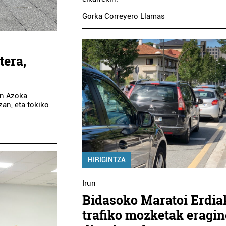
Gorka Correyero Llamas
tera,
Tatuaje estudioak
en Azoka
zan, eta tokiko
KOSMOS TATTOO
Pasaia
HIRIGINTZA
Irun
Bidasoko Maratoi Erdia
trafiko mozketak eragi