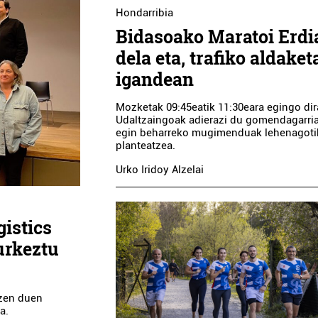
Hondarribia
Bidasoako Maratoi Erdi
dela eta, trafiko aldaket
igandean
Mozketak 09:45eatik 11:30eara egingo dir
Udaltzaingoak adierazi du gomendagarria
egin beharreko mugimenduak lehenagoti
planteatzea.
Urko Iridoy Alzelai
istics
urkeztu
tzen duen
a.