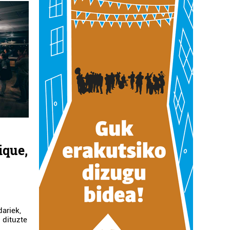
ique,
ariek,
 dituzte