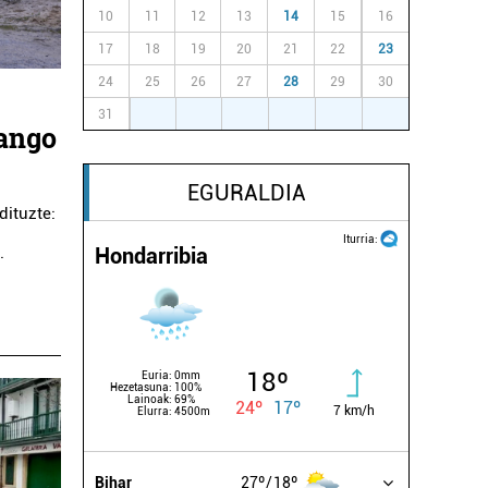
10
11
12
13
14
15
16
17
18
19
20
21
22
23
24
25
26
27
28
29
30
31
1
2
3
4
5
6
mango
EGURALDIA
dituzte:
Iturria:
Hondarribia
.
18º
Euria:
0mm
Hezetasuna:
100%
Lainoak:
69%
24º
17º
7 km/h
Elurra:
4500m
Bihar
27º
18º