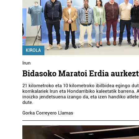
KIROLA
Irun
Bidasoko Maratoi Erdia aurkezt
21 kilometroko eta 10 kilometroko ibilbidea egingo dut
korrikalariek Irun eta Hondarribiko kaleetatik barrena.
inoizko jendetsuena izango da, eta izen handiko atlete
dute.
Gorka Correyero Llamas