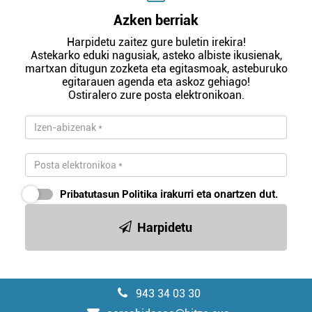
Azken berriak
Harpidetu zaitez gure buletin irekira!
Astekarko eduki nagusiak, asteko albiste ikusienak,
martxan ditugun zozketa eta egitasmoak, asteburuko
egitarauen agenda eta askoz gehiago!
Ostiralero zure posta elektronikoan.
Pribatutasun Politika
irakurri eta onartzen dut.
Harpidetu
943 34 03 30