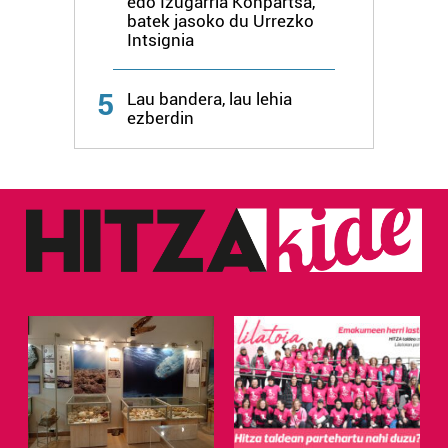
edo Izugarria Konpartsa,
batek jasoko du Urrezko
Intsignia
5
Lau bandera, lau lehia
ezberdin