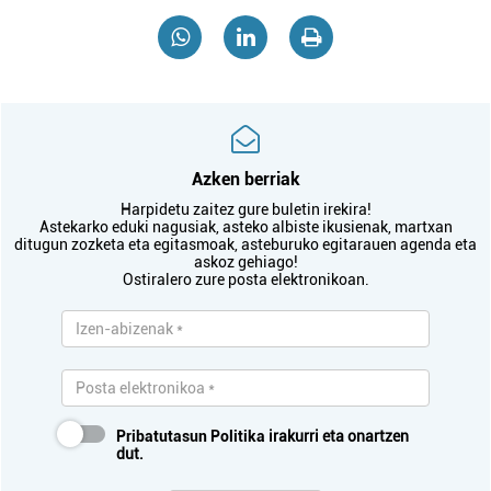
Azken berriak
Harpidetu zaitez gure buletin irekira!
Astekarko eduki nagusiak, asteko albiste ikusienak, martxan
ditugun zozketa eta egitasmoak, asteburuko egitarauen agenda eta
askoz gehiago!
Ostiralero zure posta elektronikoan.
Pribatutasun Politika
irakurri eta onartzen
dut.