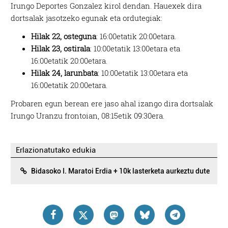
Irungo Deportes Gonzalez kirol dendan. Hauexek dira
dortsalak jasotzeko egunak eta ordutegiak:
Hilak 22, osteguna
: 16:00etatik 20:00etara.
Hilak 23, ostirala
: 10:00etatik 13:00etara eta
16:00etatik 20:00etara.
Hilak 24, larunbata
: 10:00etatik 13:00etara eta
16:00etatik 20:00etara.
Probaren egun berean ere jaso ahal izango dira dortsalak
Irungo Uranzu frontoian, 08:15etik 09:30era.
Erlazionatutako edukia
Bidasoko I. Maratoi Erdia + 10k lasterketa aurkeztu dute