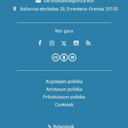
oarsobidasoa@hitza.eus
Nafarroa etorbidea 26, Errenteria-Orereta 20100
Nor gara
Argitalpen politika
Aniztasun politika
Pribatutasun politika
Cookieak
Babesleak: