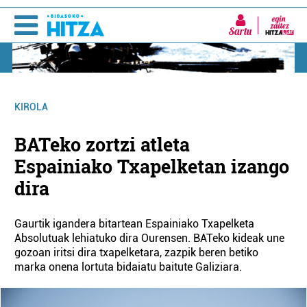
Sartu
KIROLA
BATeko zortzi atleta
Espainiako Txapelketan izango
dira
Gaurtik igandera bitartean Espainiako Txapelketa
Absolutuak lehiatuko dira Ourensen. BATeko kideak une
gozoan iritsi dira txapelketara, zazpik beren betiko
marka onena lortuta bidaiatu baitute Galiziara.