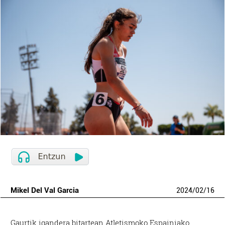
Mikel Del Val Garcia
2024
/
02
/
16
Gaurtik igandera bitartean Atletismoko Espainiako