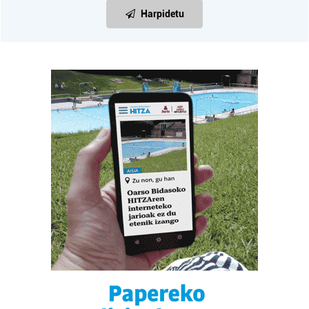
Harpidetu