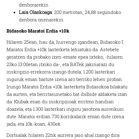
denborarekin.
Laia Olaskoaga
: 200 metrotan, 24,88 segundoko
denbora onenarekin.
Bidasoko Maratoi Erdia +10k
Hilaren 25ean, hau da, hurrengo igandean, Bidasoko I.
Maratoi Erdia +10k lasterketa lehiatuko da. Astebete
geratzen da probako izen-emate epea ixteko, -hilaren
23ko 13:00etan itxiko da-, eta BATek jakinarazi du
inskripzio errekorra izango dutela, 1.200 lasterkari
inguruk eman baitute izena aro berriko lehen proban.
Irungo Maratoi Erdia +10k lasterketa Bidasokoa bilakatu
da aurten, eta berritasunetako bat ibilbide aldaketa izan
da. Klubak esan du inskripzioak erritmo handian
doazela, eta 1.300 lasterkari inguru jasotzea aurreikusi
dute. Maratoi erdian 730 korrikalarik eman dute izena
jada, eta 10k-koan, 430ek.
Dortsalak hilaren 22tik aurrera jaso ahal izango dira