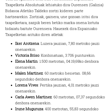
Txapelketa Absolutuak lehiatuko dira Ourensen (Galizia)
Bidasoa Atletiko Taldeko zortzi kideren parte
hartzearekin. Zortziak, gainera, une gozoan iritsi dira
txapelketara, zazpik beren betiko marka onena lortuta
bidaiatu baitute Ourensera. Hauexek dira Espainiako
Txapelketan arituko diren atletak:
Iker Arotzena
: Luzera jauzian, 7,80 metroko jauzi
onenarekin.
Victoria Briso
: Konbinatuan, 3.706 punturekin.
Elena Martin
: 1.500 metrotan, 04:19,69ko denbora
onenarekin.
Malen Martinez
: 60 metroko hesietan. 08,66
segundoko denbora onenarekin.
Lorena Vives
: Pertika jauzian, 4,01 metroko jauzi
onenarekin.
Carla Awen Martinez
: 60 metrotan, 07,37 segundoko
denbora onenarekin.
Irune Muguruza
: 400 metrotan, 55,83 segundoko