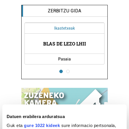
ZERBITZU GIDA
Ikastetxeak
BLAS DE LEZO LHII
BEERL
Pasaia
Datuen erabilera arduratsua
Guk eta
gure 1022 kideek
sure informacio pertsonala,