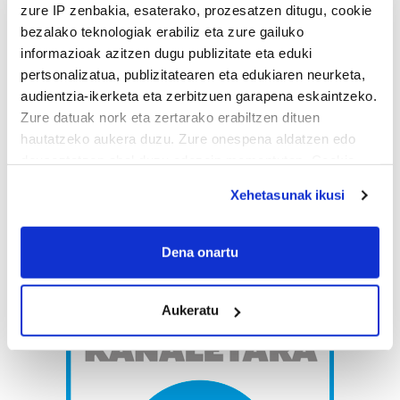
zure IP zenbakia, esaterako, prozesatzen ditugu, cookie
bezalako teknologiak erabiliz eta zure gailuko
informazioak azitzen dugu publizitate eta eduki
pertsonalizatua, publizitatearen eta edukiaren neurketa,
audientzia-ikerketa eta zerbitzuen garapena eskaintzeko.
Zure datuak nork eta zertarako erabiltzen dituen
hautatzeko aukera duzu. Zure onespena aldatzen edo
deuseztatzen ahal duzu edozein momentutan, Cookie
deklaraziotik edo Privacy triggerean klikatuz.
Xehetasunak ikusi
If you allow, we would also like to:
Collect information about your geographical
Dena onartu
location which can be accurate to within several
meters
Aukeratu
Identify your device by actively scanning it for
specific characteristics (fingerprinting)
Find out more about how your personal data is processed
and set your preferences in the
details section
.