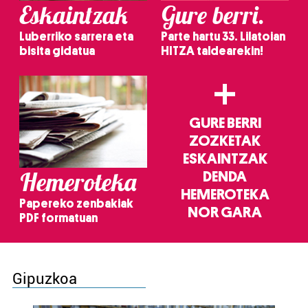
Eskaintzak
Gure berri.
Luberriko sarrera eta
Parte hartu 33. Lilatoian
bisita gidatua
HITZA taldearekin!
+
GURE BERRI
ZOZKETAK
ESKAINTZAK
Hemeroteka
DENDA
HEMEROTEKA
Papereko zenbakiak
NOR GARA
PDF formatuan
Gipuzkoa