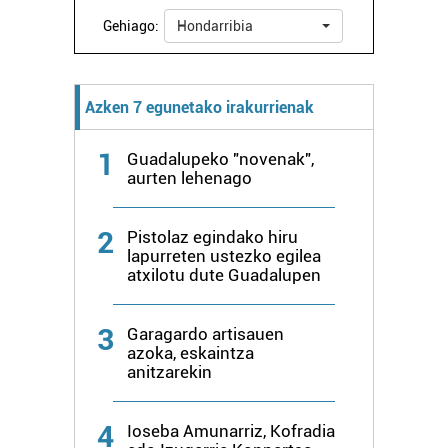
Gehiago:
Hondarribia
Azken 7 egunetako irakurrienak
1
Guadalupeko "novenak",
aurten lehenago
2
Pistolaz egindako hiru
lapurreten ustezko egilea
atxilotu dute Guadalupen
3
Garagardo artisauen
azoka, eskaintza
anitzarekin
4
Ioseba Amunarriz, Kofradia