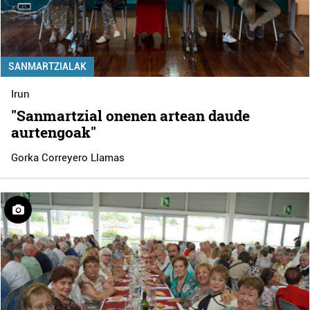
SANMARTZIALAK
Irun
"Sanmartzial onenen artean daude
aurtengoak"
Gorka Correyero Llamas