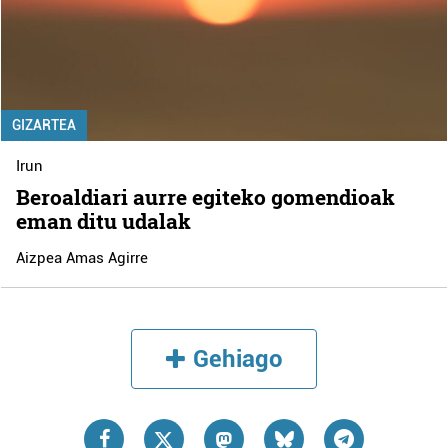
GIZARTEA
Irun
Beroaldiari aurre egiteko gomendioak
eman ditu udalak
Aizpea Amas Agirre
Gehiago