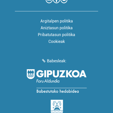
Argitalpen politika
Aniztasun politika
Pribatutasun politika
Cookieak
Babesleak: