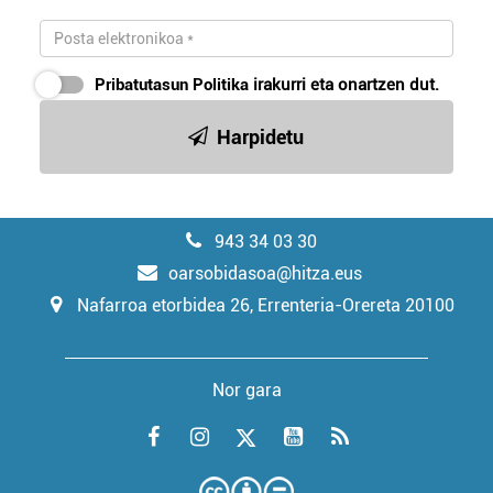
Pribatutasun Politika
irakurri eta onartzen dut.
Harpidetu
943 34 03 30
oarsobidasoa@hitza.eus
Nafarroa etorbidea 26, Errenteria-Orereta 20100
Nor gara