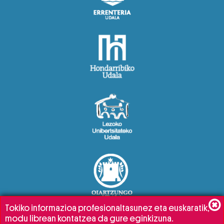
Tokiko informazioa profesionaltasunez eta euskaratik,
modu librean kontatzea da gure eginkizuna.