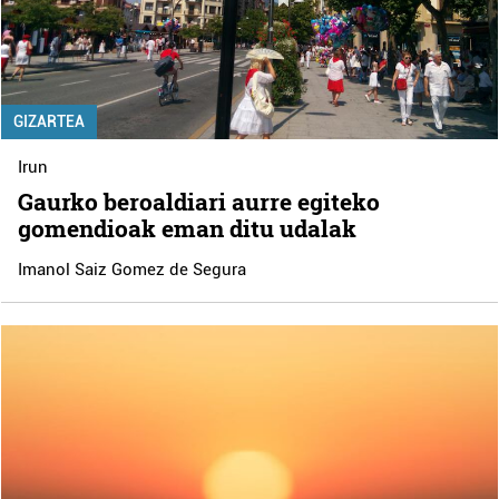
GIZARTEA
Irun
Gaurko beroaldiari aurre egiteko
gomendioak eman ditu udalak
Imanol Saiz Gomez de Segura