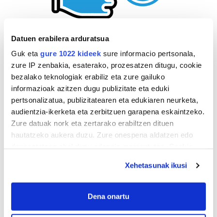
Datuen erabilera arduratsua
Guk eta
gure 1022 kideek
sure informacio pertsonala,
zure IP zenbakia, esaterako, prozesatzen ditugu, cookie
bezalako teknologiak erabiliz eta zure gailuko
informazioak azitzen dugu publizitate eta eduki
pertsonalizatua, publizitatearen eta edukiaren neurketa,
audientzia-ikerketa eta zerbitzuen garapena eskaintzeko.
Zure datuak nork eta zertarako erabiltzen dituen
hautatzeko aukera duzu. Zure onespena aldatzen edo
deuseztatzen ahal duzu edozein momentutan, Cookie
deklaraziotik edo Privacy triggerean klikatuz.
Xehetasunak ikusi
If you allow, we would also like to:
Collect information about your geographical
Dena onartu
AGENDA
location which can be accurate to within several