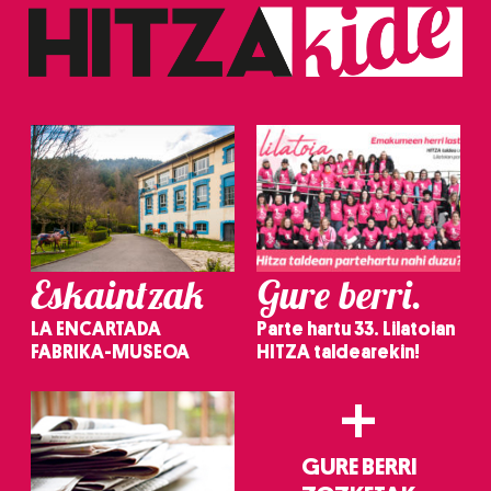
Eskaintzak
Gure berri.
LA ENCARTADA
Parte hartu 33. Lilatoian
FABRIKA-MUSEOA
HITZA taldearekin!
+
GURE BERRI