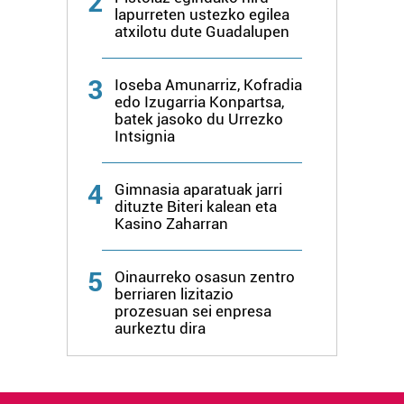
2
lapurreten ustezko egilea
atxilotu dute Guadalupen
3
Ioseba Amunarriz, Kofradia
edo Izugarria Konpartsa,
batek jasoko du Urrezko
Intsignia
4
Gimnasia aparatuak jarri
dituzte Biteri kalean eta
Kasino Zaharran
5
Oinaurreko osasun zentro
berriaren lizitazio
prozesuan sei enpresa
aurkeztu dira