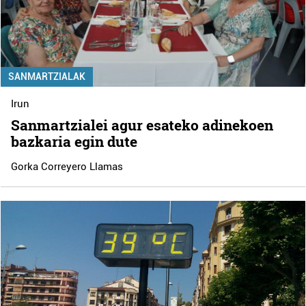
SANMARTZIALAK
Irun
Sanmartzialei agur esateko adinekoen
bazkaria egin dute
Gorka Correyero Llamas