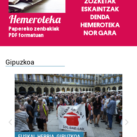
ZOZKETAK
ESKAINTZAK
Hemeroteka
DENDA
HEMEROTEKA
Papereko zenbakiak
NOR GARA
PDF formatuan
Gipuzkoa
EUSKAL HERRIA, GIPUZKOA