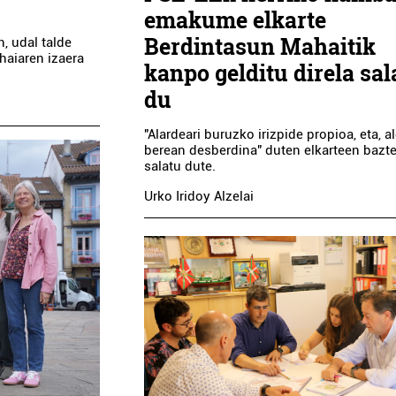
emakume elkarte
Berdintasun Mahaitik
, udal talde
haiaren izaera
kanpo gelditu direla sal
du
"Alardeari buruzko irizpide propioa, eta, al
berean desberdina" duten elkarteen bazte
salatu dute.
Urko Iridoy Alzelai
Osasungintza