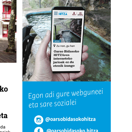
uko
eta
 da