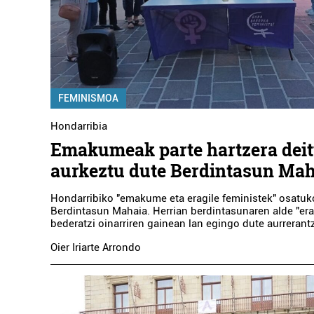
FEMINISMOA
Hondarribia
Emakumeak parte hartzera dei
aurkeztu dute Berdintasun Ma
Hondarribiko "emakume eta eragile feministek" osatuk
Berdintasun Mahaia. Herrian berdintasunaren alde "era
bederatzi oinarriren gainean lan egingo dute aurrerant
Oier Iriarte Arrondo