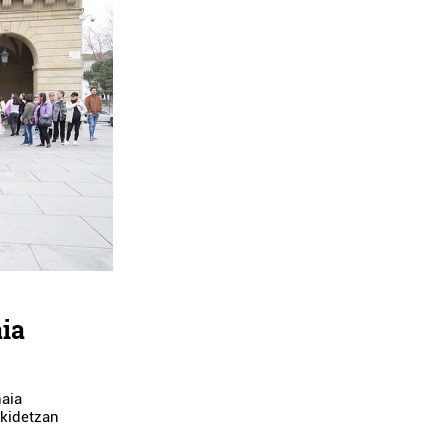
ia
haia
nkidetzan