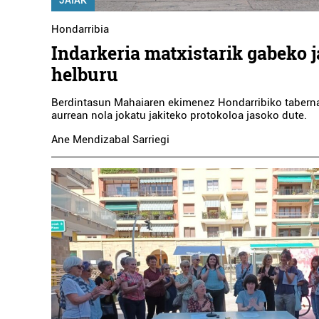
JAIAK
Hondarribia
KARMENGO AMA IPI
Indarkeria matxistarik gabeko j
helburu
Pasaia
Berdintasun Mahaiaren ekimenez Hondarribiko taberna
aurrean nola jokatu jakiteko protokoloa jasoko dute.
Ane Mendizabal Sarriegi