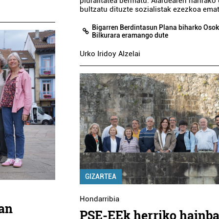
pluralitatea bermatu. Alardearen harirako
bultzatu dituzte sozialistak ezezkoa emat
Bigarren Berdintasun Plana biharko Oso
Bilkurara eramango dute
Urko Iridoy Alzelai
GIZARTEA
Hondarribia
ean
PSE-EEk herriko hainba