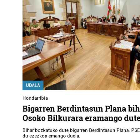
UDALA
Hondarribia
Bigarren Berdintasun Plana bi
Osoko Bilkurara eramango dut
Bihar bozkatuko dute bigarren Berdintasun Plana. PSE
du ezezkoa emango duela.