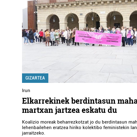
GIZARTEA
Irun
Elkarrekinek berdintasun maha
martxan jartzea eskatu du
Koalizio moreak beharrezkotzat jo du berdintasun ma
lehenbailehen eratzea hiriko kolektibo feministekin la
jarraitzeko.