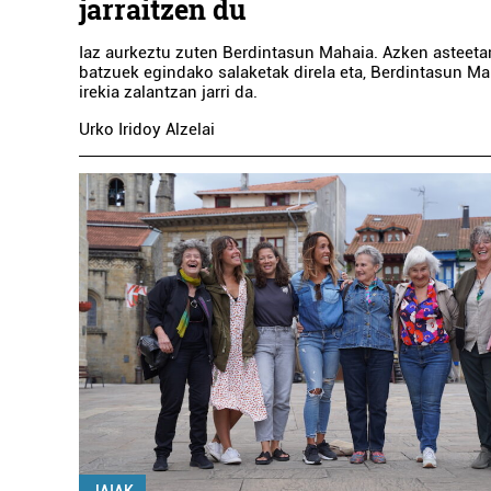
jarraitzen du
Iaz aurkeztu zuten Berdintasun Mahaia. Azken asteetan
batzuek egindako salaketak direla eta, Berdintasun Ma
irekia zalantzan jarri da.
Urko Iridoy Alzelai
Ikastetxeak