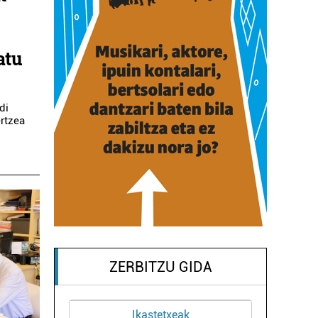
atu
di
rtzea
ZERBITZU GIDA
Ikastetxeak
Osasungintza