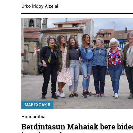
Urko Iridoy Alzelai
MARTXOAK 8
Hondarribia
Berdintasun Mahaiak bere bid