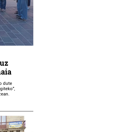
tuz
haia
o dute
giteko",
zean.