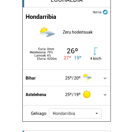
Iturria:
Hondarribia
Zeru hodeitsuak
26º
Euria:
0mm
Hezetasuna:
70%
Lainoak:
6%
27º
19º
4 km/h
Elurra:
4200m
Bihar
25º
20º
Astelehena
25º
19º
Gehiago:
Hondarribia