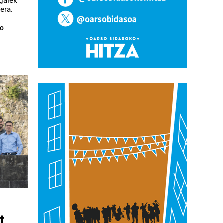
 gaiek
era.
ko
t