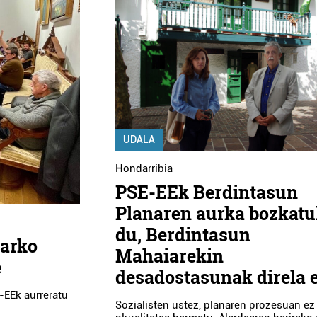
UDALA
Hondarribia
PSE-EEk Berdintasun
Planaren aurka bozkat
du, Berdintasun
harko
Mahaiarekin
e
desadostasunak direla 
-EEk aurreratu
Sozialisten ustez, planaren prozesuan ez