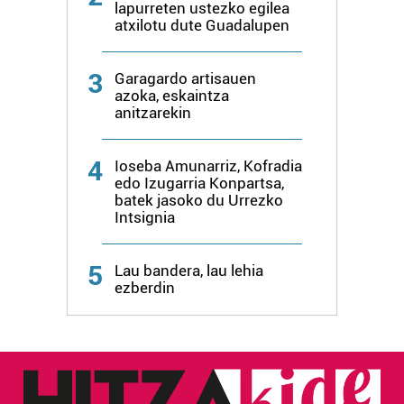
erabiltzeko baimen esplizitua ematen diguzu.
Gehiago
lapurreten ustezko egilea
atxilotu dute Guadalupen
irakurri
3
Garagardo artisauen
azoka, eskaintza
anitzarekin
4
Ioseba Amunarriz, Kofradia
edo Izugarria Konpartsa,
batek jasoko du Urrezko
Intsignia
5
Lau bandera, lau lehia
ezberdin