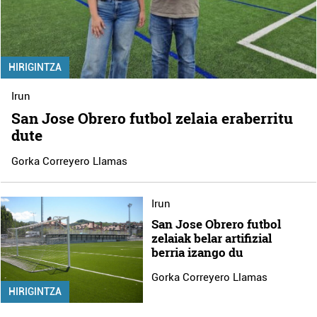
HIRIGINTZA
Irun
San Jose Obrero futbol zelaia eraberritu
dute
Gorka Correyero Llamas
Irun
San Jose Obrero futbol
zelaiak belar artifizial
berria izango du
Gorka Correyero Llamas
HIRIGINTZA