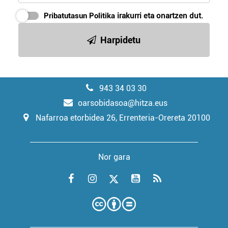
Pribatutasun Politika
irakurri eta onartzen dut.
Harpidetu
943 34 03 30
oarsobidasoa@hitza.eus
Nafarroa etorbidea 26, Errenteria-Orereta 20100
Nor gara