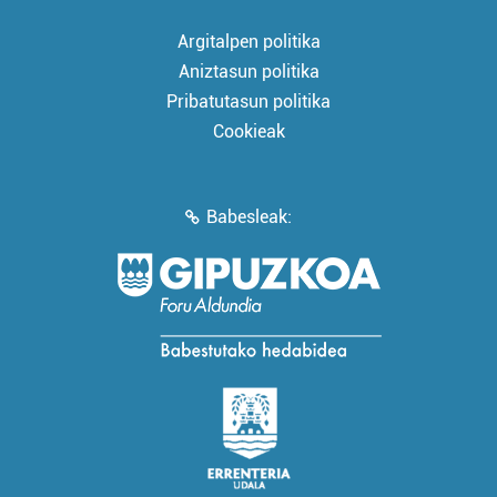
Argitalpen politika
Aniztasun politika
Pribatutasun politika
Cookieak
Babesleak: