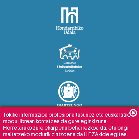
Tokiko informazioa profesionaltasunez eta euskaratik,
modu librean kontatzea da gure eginkizuna.
Horretarako zure ekarpena beharrezkoa da, eta ongi
maitatzeko modurik zintzoena da HITZAkide egitea.