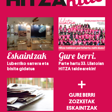
Eskaintzak
Gure berri.
Luberriko sarrera eta
Parte hartu 33. Lilatoian
bisita gidatua
HITZA taldearekin!
+
GURE BERRI
ZOZKETAK
ESKAINTZAK