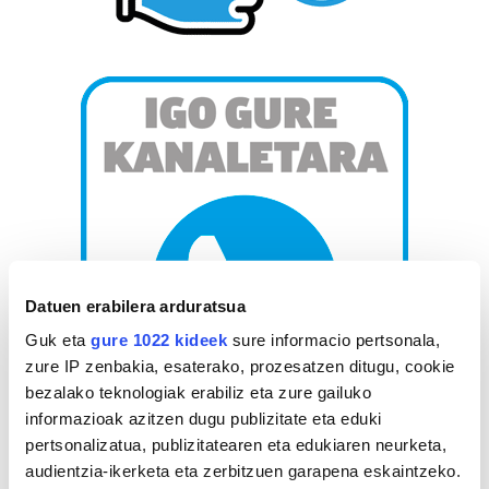
Datuen erabilera arduratsua
Guk eta
gure 1022 kideek
sure informacio pertsonala,
zure IP zenbakia, esaterako, prozesatzen ditugu, cookie
bezalako teknologiak erabiliz eta zure gailuko
informazioak azitzen dugu publizitate eta eduki
pertsonalizatua, publizitatearen eta edukiaren neurketa,
AGENDA
audientzia-ikerketa eta zerbitzuen garapena eskaintzeko.