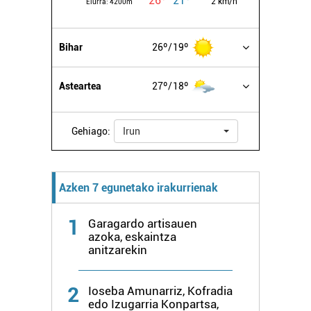
26º
21º
2 km/h
Elurra:
4200m
Bihar
26º
19º
Asteartea
27º
18º
Gehiago:
Irun
Azken 7 egunetako irakurrienak
1
Garagardo artisauen
azoka, eskaintza
anitzarekin
2
Ioseba Amunarriz, Kofradia
edo Izugarria Konpartsa,