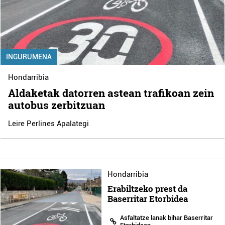
INGURUMENA
Hondarribia
Aldaketak datorren astean trafikoan zein
autobus zerbitzuan
Leire Perlines Apalategi
Hondarribia
Erabiltzeko prest da
Baserritar Etorbidea
Asfaltatze lanak bihar Baserritar