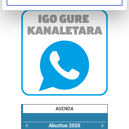
specific characteristics (fingerprinting)
Find out more about how your personal data is processed
and set your preferences in the
details section
.
Guk eta gure bazkideek zure datu pertsonalak
prozesatzen ditugu, zure IP zenbakia, besteak beste,
teknologia erabiliz, cookieak adibidez, iragarki eta eduki
pertsonalizatuak eskaintzeko, iragarkiak eta edukia
neurtzeko, jendeari buruzko informazioa biltzeko eta
produktuak garatzeko. Zure datuak nork eta zertarako
erabiltzen dituen hauta dezakezu.
Bazkide batzuek ez dizute baimenik eskatzen, eta beren
interes komertzial legitimoetan babesten dira. Ikusi gure
bazkideen zerrenda, beren ustez zein helburutarako
AGENDA
duten interes legitimoa eta horren aurka nola egin
dezakezun ikusteko.
Abuztua 2026