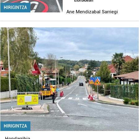
Etorbidean
HIRIGINTZA
Ane Mendizabal Sarriegi
HIRIGINTZA
Hondarribia