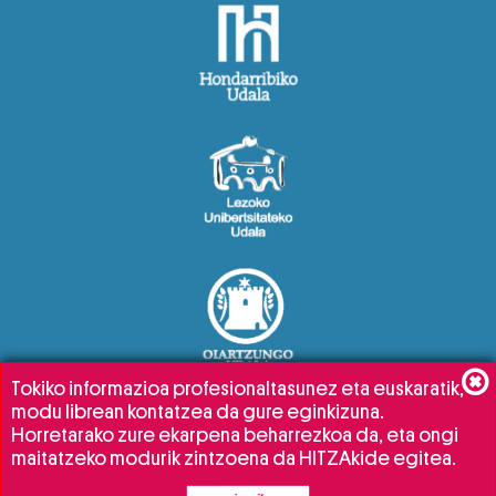
Tokiko informazioa profesionaltasunez eta euskaratik,
modu librean kontatzea da gure eginkizuna.
Horretarako zure ekarpena beharrezkoa da, eta ongi
maitatzeko modurik zintzoena da HITZAkide egitea.