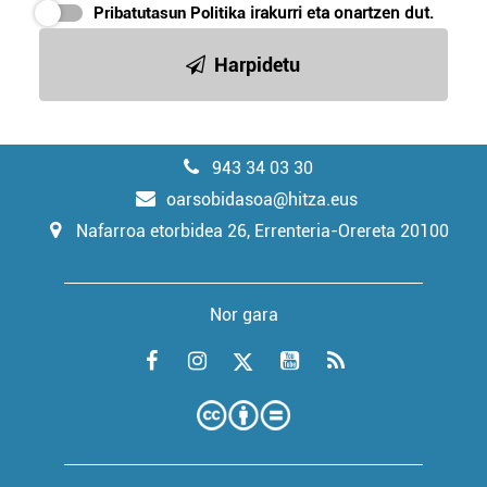
Pribatutasun Politika
irakurri eta onartzen dut.
Harpidetu
943 34 03 30
oarsobidasoa@hitza.eus
Nafarroa etorbidea 26, Errenteria-Orereta 20100
Nor gara