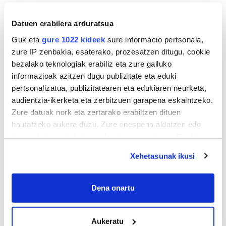
Datuen erabilera arduratsua
Guk eta
gure 1022 kideek
sure informacio pertsonala,
zure IP zenbakia, esaterako, prozesatzen ditugu, cookie
bezalako teknologiak erabiliz eta zure gailuko
informazioak azitzen dugu publizitate eta eduki
pertsonalizatua, publizitatearen eta edukiaren neurketa,
audientzia-ikerketa eta zerbitzuen garapena eskaintzeko.
Zure datuak nork eta zertarako erabiltzen dituen
hautatzeko aukera duzu. Zure onespena aldatzen edo
deuseztatzen ahal duzu edozein momentutan, Cookie
deklaraziotik edo Privacy triggerean klikatuz.
Xehetasunak ikusi
If you allow, we would also like to:
Collect information about your geographical
Dena onartu
location which can be accurate to within several
meters
Aukeratu
Identify your device by actively scanning it for