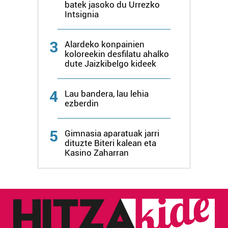
batek jasoko du Urrezko
Intsignia
3
Alardeko konpainien
koloreekin desfilatu ahalko
dute Jaizkibelgo kideek
4
Lau bandera, lau lehia
ezberdin
5
Gimnasia aparatuak jarri
dituzte Biteri kalean eta
Kasino Zaharran