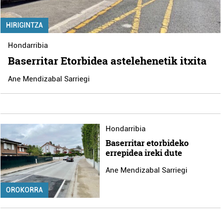
HIRIGINTZA
Hondarribia
Baserritar Etorbidea astelehenetik itxita
Ane Mendizabal Sarriegi
Hondarribia
Baserritar etorbideko
errepidea ireki dute
Ane Mendizabal Sarriegi
OROKORRA