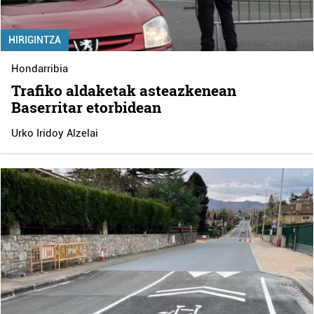
HIRIGINTZA
Hondarribia
Trafiko aldaketak asteazkenean
Baserritar etorbidean
Urko Iridoy Alzelai