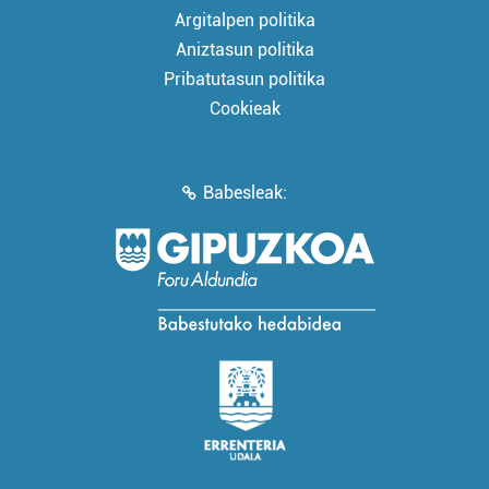
Argitalpen politika
Aniztasun politika
Pribatutasun politika
Cookieak
Babesleak: