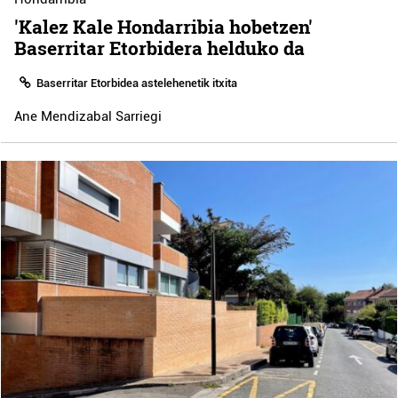
'Kalez Kale Hondarribia hobetzen'
Baserritar Etorbidera helduko da
Baserritar Etorbidea astelehenetik itxita
Ane Mendizabal Sarriegi