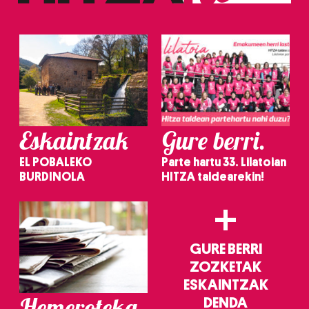
Eskaintzak
Gure berri.
EL POBALEKO
Parte hartu 33. Lilatoian
BURDINOLA
HITZA taldearekin!
+
GURE BERRI
ZOZKETAK
ESKAINTZAK
Hemeroteka
DENDA