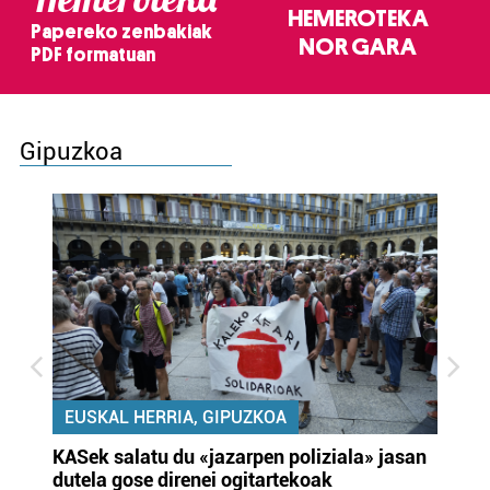
HEMEROTEKA
Papereko zenbakiak
NOR GARA
PDF formatuan
Gipuzkoa
EUSKAL HERRIA, GIPUZKOA
KASek salatu du «jazarpen poliziala» jasan
Pa
dutela gose direnei ogitartekoak
da