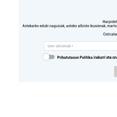
Harpidetu
Astekarko eduki nagusiak, asteko albiste ikusienak, mar
Ostirale
Pribatutasun Politika
irakurri eta on