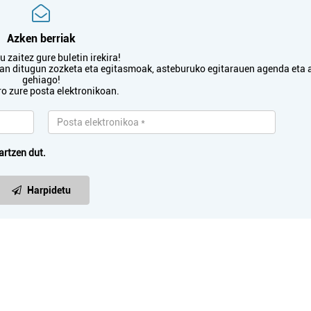
Azken berriak
 zaitez gure buletin irekira!
txan ditugun zozketa eta egitasmoak, asteburuko egitarauen agenda eta 
gehiago!
ro zure posta elektronikoan.
artzen dut.
Harpidetu