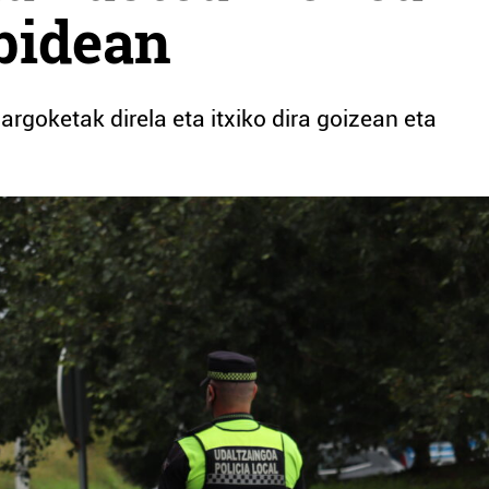
rbidean
argoketak direla eta itxiko dira goizean eta