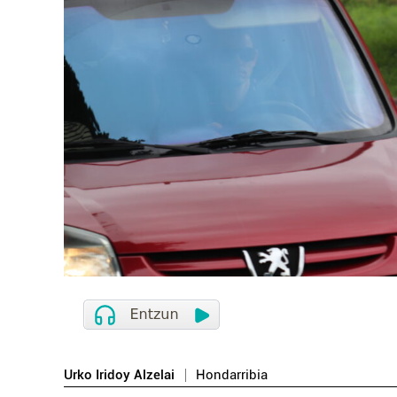
Urko Iridoy Alzelai
Hondarribia