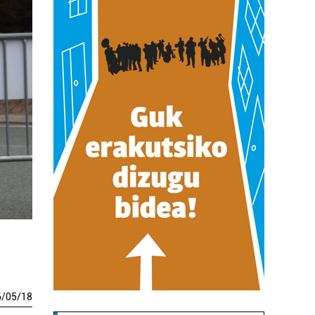
6
/
05
/
18