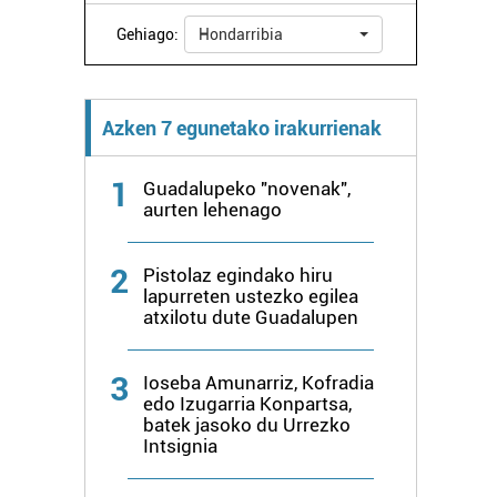
Gehiago:
Hondarribia
Azken 7 egunetako irakurrienak
1
Guadalupeko "novenak",
aurten lehenago
2
Pistolaz egindako hiru
lapurreten ustezko egilea
atxilotu dute Guadalupen
3
Ioseba Amunarriz, Kofradia
edo Izugarria Konpartsa,
batek jasoko du Urrezko
Intsignia