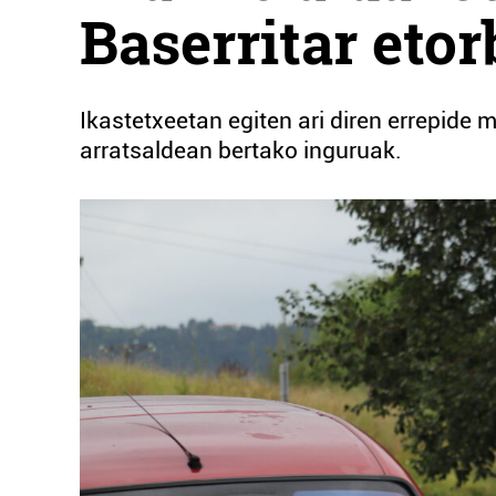
Baserritar eto
Ikastetxeetan egiten ari diren errepide m
arratsaldean bertako inguruak.