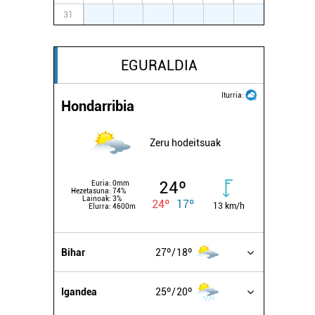
31
1
2
3
4
5
6
EGURALDIA
Iturria:
Hondarribia
Zeru hodeitsuak
24º
Euria:
0mm
Hezetasuna:
74%
Lainoak:
3%
24º
17º
13 km/h
Elurra:
4600m
Bihar
27º
18º
Igandea
25º
20º