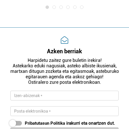
Azken berriak
Harpidetu zaitez gure buletin irekira!
Astekarko eduki nagusiak, asteko albiste ikusienak,
martxan ditugun zozketa eta egitasmoak, asteburuko
egitarauen agenda eta askoz gehiago!
Ostiralero zure posta elektronikoan.
Pribatutasun Politika
irakurri eta onartzen dut.