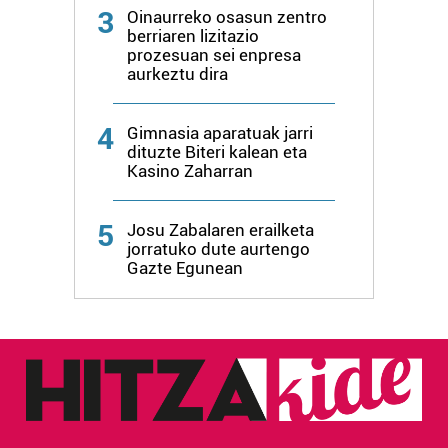
3
Oinaurreko osasun zentro
berriaren lizitazio
prozesuan sei enpresa
aurkeztu dira
4
Gimnasia aparatuak jarri
dituzte Biteri kalean eta
Kasino Zaharran
5
Josu Zabalaren erailketa
jorratuko dute aurtengo
Gazte Egunean