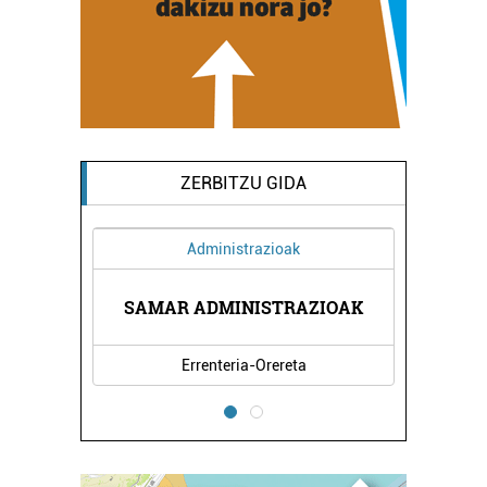
ZERBITZU GIDA
Administrazioak
A
SAMAR ADMINISTRAZIOAK
KABAL
Errenteria-Orereta
E