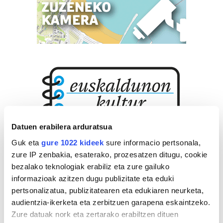
Datuen erabilera arduratsua
Guk eta
gure 1022 kideek
sure informacio pertsonala,
zure IP zenbakia, esaterako, prozesatzen ditugu, cookie
bezalako teknologiak erabiliz eta zure gailuko
informazioak azitzen dugu publizitate eta eduki
pertsonalizatua, publizitatearen eta edukiaren neurketa,
audientzia-ikerketa eta zerbitzuen garapena eskaintzeko.
Zure datuak nork eta zertarako erabiltzen dituen