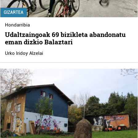
GIZARTEA
Hondarribia
Udaltzaingoak 69 bizikleta abandonatu
eman dizkio Balaztari
Urko Iridoy Alzelai