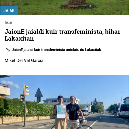
JAIAK
Irun
JaionE jaialdi kuir transfeminista, bihar
Lakaxitan
JaionE jaialdi kuir transfeminista antolatu du Lakaxitak
Mikel Del Val Garcia