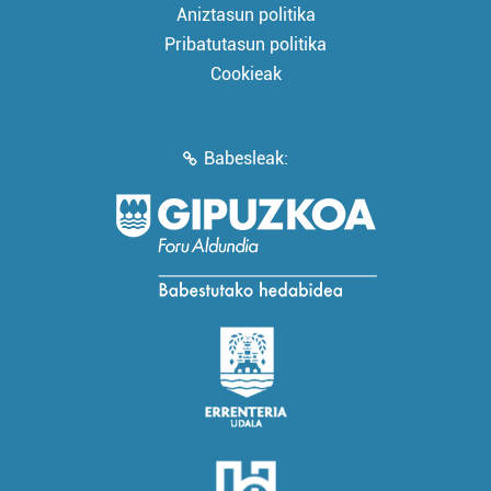
Aniztasun politika
Pribatutasun politika
Cookieak
Babesleak: