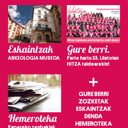
Eskaintzak
Gure berri.
ARKEOLOGIA MUSEOA
Parte hartu 33. Lilatoian
HITZA taldearekin!
+
GURE BERRI
ZOZKETAK
ESKAINTZAK
Hemeroteka
DENDA
HEMEROTEKA
Papereko zenbakiak