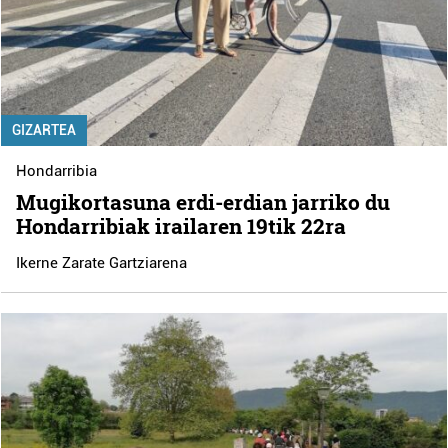
GIZARTEA
Hondarribia
Mugikortasuna erdi-erdian jarriko du
Hondarribiak irailaren 19tik 22ra
Ikerne Zarate Gartziarena