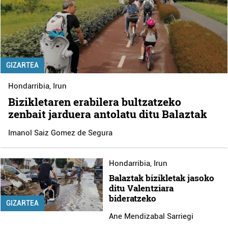
GIZARTEA
Hondarribia
,
Irun
Bizikletaren erabilera bultzatzeko
zenbait jarduera antolatu ditu Balaztak
Imanol Saiz Gomez de Segura
Hondarribia
,
Irun
Balaztak bizikletak jasoko
ditu Valentziara
bideratzeko
GIZARTEA
Ane Mendizabal Sarriegi