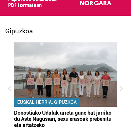
NOR GARA
PDF formatuan
Gipuzkoa
EUSKAL HERRIA, GIPUZKOA
Donostiako Udalak arreta gune bat jarriko
Ur
du Aste Nagusian, sexu erasoak prebenitu
es
eta artatzeko
lu