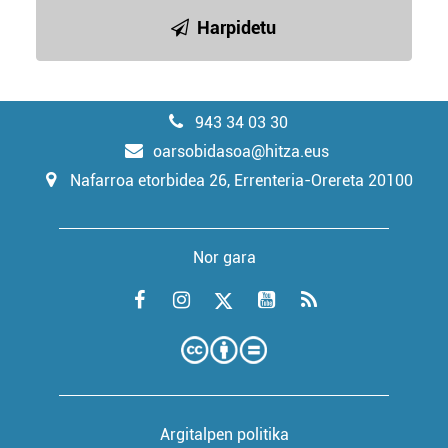
Harpidetu
943 34 03 30
oarsobidasoa@hitza.eus
Nafarroa etorbidea 26, Errenteria-Orereta 20100
Nor gara
Argitalpen politika