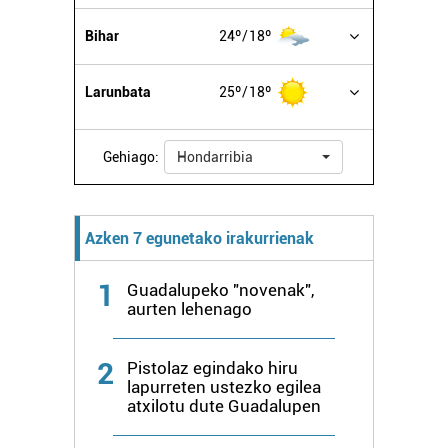
irakurri
Bihar
24º
18º
Larunbata
25º
18º
Gehiago:
Hondarribia
Azken 7 egunetako irakurrienak
1
Guadalupeko "novenak",
aurten lehenago
2
Pistolaz egindako hiru
lapurreten ustezko egilea
atxilotu dute Guadalupen