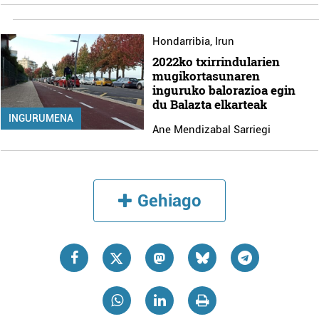
Hondarribia
,
Irun
2022ko txirrindularien
mugikortasunaren
inguruko balorazioa egin
du Balazta elkarteak
INGURUMENA
Ane Mendizabal Sarriegi
Gehiago