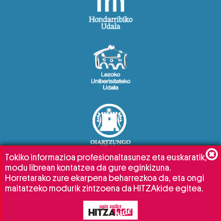
Tokiko informazioa profesionaltasunez eta euskaratik,
modu librean kontatzea da gure eginkizuna.
Horretarako zure ekarpena beharrezkoa da, eta ongi
maitatzeko modurik zintzoena da HITZAkide egitea.