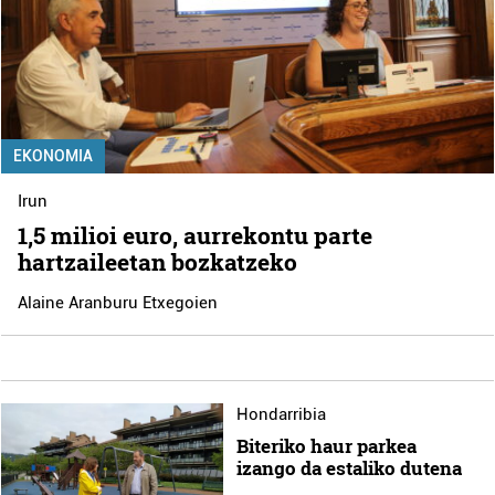
EKONOMIA
Irun
1,5 milioi euro, aurrekontu parte
hartzaileetan bozkatzeko
Alaine Aranburu Etxegoien
Hondarribia
Biteriko haur parkea
izango da estaliko dutena