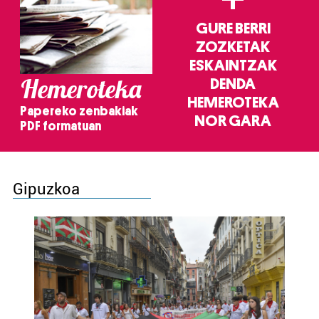
GURE BERRI
ZOZKETAK
ESKAINTZAK
Hemeroteka
DENDA
HEMEROTEKA
Papereko zenbakiak
NOR GARA
PDF formatuan
Gipuzkoa