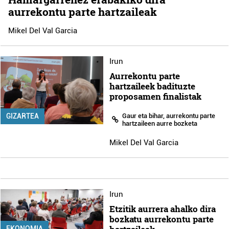
aurrekontu parte hartzaileak
Mikel Del Val Garcia
Irun
Aurrekontu parte
hartzaileek badituzte
proposamen finalistak
Gaur eta bihar, aurrekontu parte
GIZARTEA
hartzaileen aurre bozketa
Mikel Del Val Garcia
Irun
Etzitik aurrera ahalko dira
bozkatu aurrekontu parte
EKONOMIA