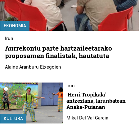
EKONOMIA
Irun
Aurrekontu parte hartzaileetarako
proposamen finalistak, hautatuta
Alaine Aranburu Etxegoien
Irun
'Herri Tropikala'
antzezlana, larunbatean
Anaka-Puianan
Mikel Del Val Garcia
KULTURA