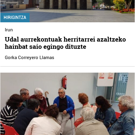
HIRIGINTZA
Irun
Udal aurrekontuak herritarrei azaltzeko
hainbat saio egingo dituzte
Gorka Correyero Llamas