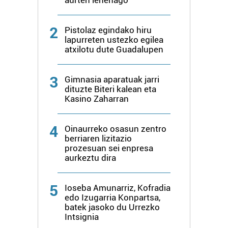
aurten lehenago
2
Pistolaz egindako hiru
lapurreten ustezko egilea
atxilotu dute Guadalupen
3
Gimnasia aparatuak jarri
dituzte Biteri kalean eta
Kasino Zaharran
4
Oinaurreko osasun zentro
berriaren lizitazio
prozesuan sei enpresa
aurkeztu dira
5
Ioseba Amunarriz, Kofradia
edo Izugarria Konpartsa,
batek jasoko du Urrezko
Intsignia