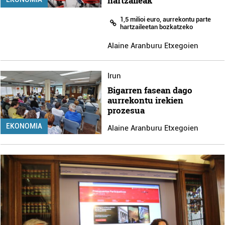
hartzaileak
1,5 milioi euro, aurrekontu parte
hartzaileetan bozkatzeko
Alaine Aranburu Etxegoien
Irun
Bigarren fasean dago
aurrekontu irekien
prozesua
EKONOMIA
Alaine Aranburu Etxegoien