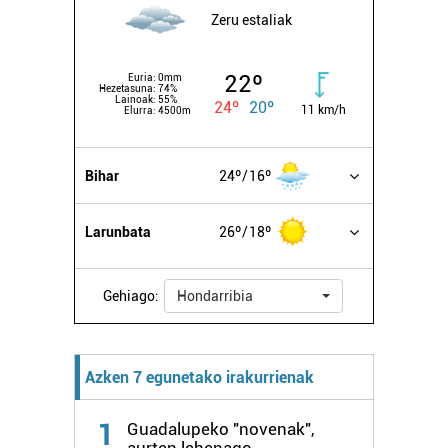
Zeru estaliak
22º
Euria:
0mm
Hezetasuna:
74%
Lainoak:
55%
24º
20º
11 km/h
Elurra:
4500m
Bihar
24º
16º
Larunbata
26º
18º
Gehiago:
Hondarribia
Azken 7 egunetako irakurrienak
1
Guadalupeko "novenak",