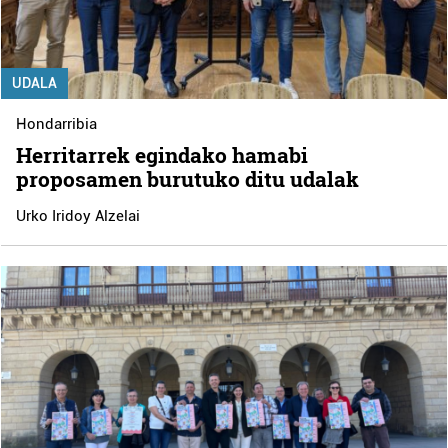
UDALA
Hondarribia
Herritarrek egindako hamabi
proposamen burutuko ditu udalak
Urko Iridoy Alzelai