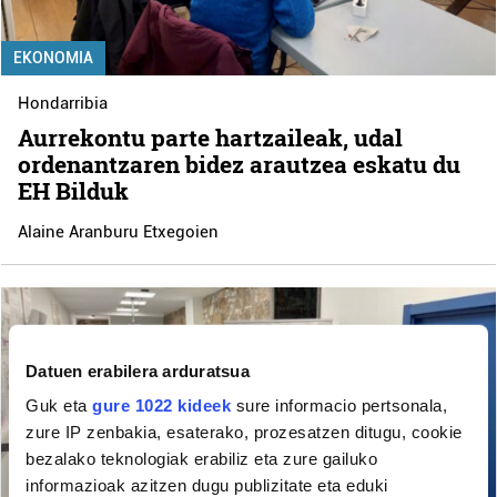
EKONOMIA
Hondarribia
Aurrekontu parte hartzaileak, udal
ordenantzaren bidez arautzea eskatu du
EH Bilduk
Alaine Aranburu Etxegoien
Datuen erabilera arduratsua
Guk eta
gure 1022 kideek
sure informacio pertsonala,
zure IP zenbakia, esaterako, prozesatzen ditugu, cookie
bezalako teknologiak erabiliz eta zure gailuko
informazioak azitzen dugu publizitate eta eduki