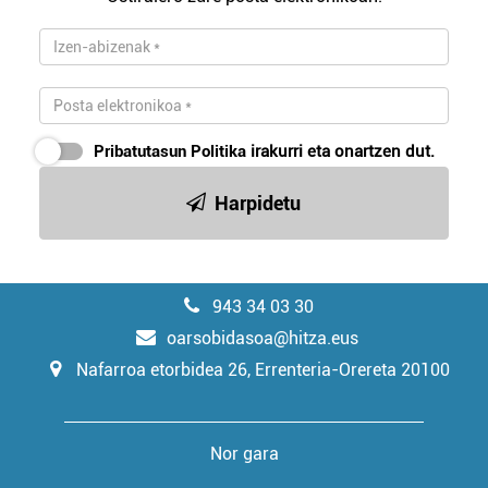
Pribatutasun Politika
irakurri eta onartzen dut.
Harpidetu
943 34 03 30
oarsobidasoa@hitza.eus
Nafarroa etorbidea 26, Errenteria-Orereta 20100
Nor gara