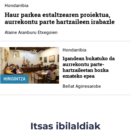
Hondarribia
Haur parkea estaltzearen proiektua,
aurrekontu parte hartzaileen irabazle
Alaine Aranburu Etxegoien
Hondarribia
Igandean bukatuko da
aurrekontu parte-
hartzaileetan bozka
emateko epea
HIRIGINTZA
Beñat Agirresarobe