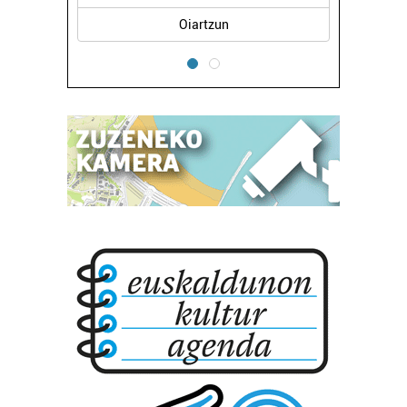
Errenteria-Orereta