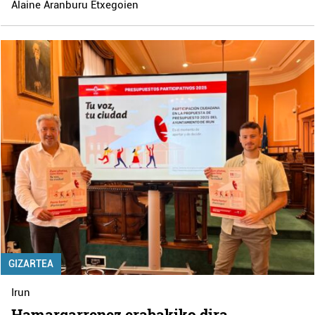
Alaine Aranburu Etxegoien
GIZARTEA
Irun
Hamargarrenez erabakiko dira