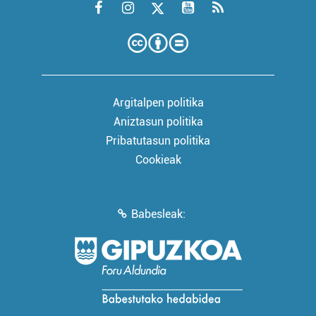
Argitalpen politika
Aniztasun politika
Pribatutasun politika
Cookieak
Babesleak: