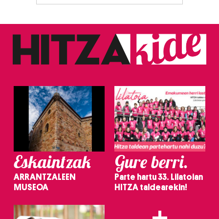
Eskaintzak
Gure berri.
ARRANTZALEEN
Parte hartu 33. Lilatoian
MUSEOA
HITZA taldearekin!
+