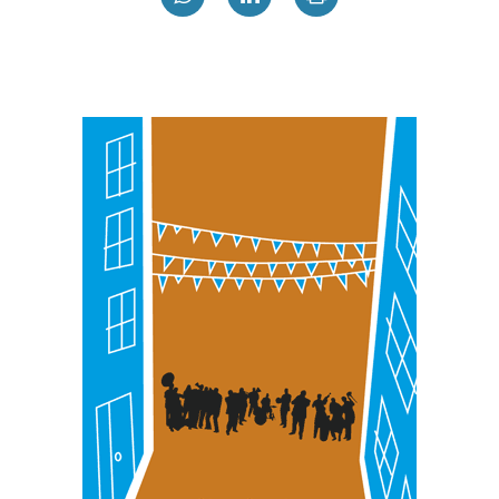
teknologia erabiliz, cookieak adibidez, iragarki eta eduki
pertsonalizatuak eskaintzeko, iragarkiak eta edukia
neurtzeko, jendeari buruzko informazioa biltzeko eta
produktuak garatzeko. Zure datuak nork eta zertarako
erabiltzen dituen hauta dezakezu.
Bazkide batzuek ez dizute baimenik eskatzen, eta beren
interes komertzial legitimoetan babesten dira. Ikusi gure
bazkideen zerrenda, beren ustez zein helburutarako
duten interes legitimoa eta horren aurka nola egin
dezakezun ikusteko.
Lortu zure datu pertsonalak prozesatzeko moduari
buruzko informazio gehiago eta ezarri zure lehentasunak
datuen atalean. Edozein unetan alda edo ken dezakezu
zure baimena Cookieen adierazpenean.
Webgune honek cookie propioak eta hirugarrenen cookie-
fitxategiak erabiltzen ditu. Zure esperientzia eta