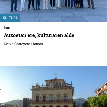
KULTURA
Irun
Auzoetan ere, kulturaren alde
Gorka Correyero Llamas