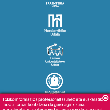
Tokiko informazioa profesionaltasunez eta euskaratik,
modu librean kontatzea da gure eginkizuna.
Horretarako zure ekarpena beharrezkoa da, eta ongi