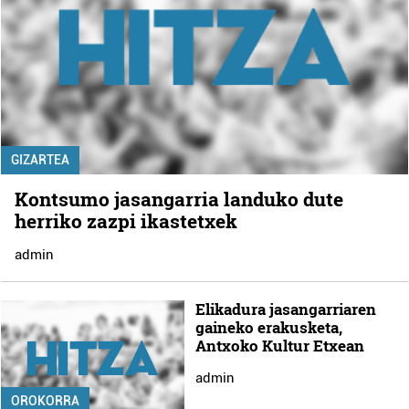
GIZARTEA
Kontsumo jasangarria landuko dute
herriko zazpi ikastetxek
admin
Elikadura jasangarriaren
gaineko erakusketa,
Antxoko Kultur Etxean
admin
OROKORRA