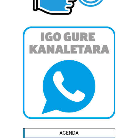
Lortu zure datu pertsonalak prozesatzeko moduari
buruzko informazio gehiago eta ezarri zure lehentasunak
datuen atalean. Edozein unetan alda edo ken dezakezu
zure baimena Cookieen adierazpenean.
Webgune honek cookie propioak eta hirugarrenen cookie-
fitxategiak erabiltzen ditu. Zure esperientzia eta
zerbitzuak hobetzeko asmoz, cookie teknologiaz
baliatzen gara. Ohar hau onartuz gero, teknologia hori
erabiltzeko baimen esplizitua ematen diguzu.
Gehiago
irakurri
AGENDA