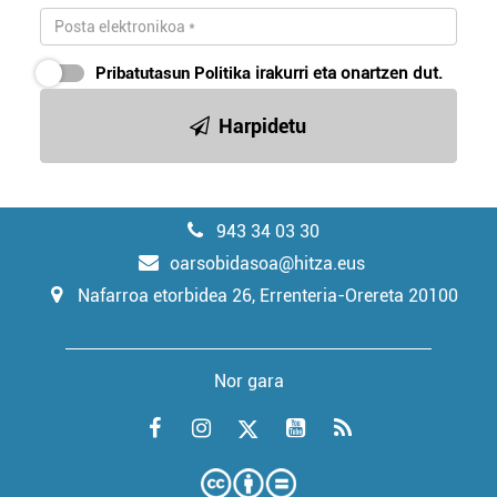
Pribatutasun Politika
irakurri eta onartzen dut.
Harpidetu
943 34 03 30
oarsobidasoa@hitza.eus
Nafarroa etorbidea 26, Errenteria-Orereta 20100
Nor gara