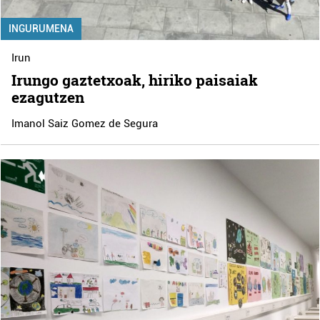
INGURUMENA
Irun
Irungo gaztetxoak, hiriko paisaiak
ezagutzen
Imanol Saiz Gomez de Segura