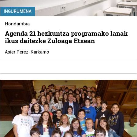
INGURUMENA
Hondarribia
Agenda 21 hezkuntza programako lanak
ikus daitezke Zuloaga Etxean
Asier Perez-Karkamo