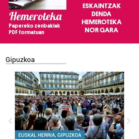
ESKAINTZAK
Hemeroteka
DENDA
HEMEROTEKA
Papereko zenbakiak
NOR GARA
PDF formatuan
Gipuzkoa
EUSKAL HERRIA, GIPUZKOA