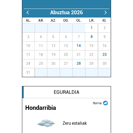
Abuztua 2026
AL.
AR.
AZ.
OG.
OL.
LR.
IG.
27
28
29
30
31
1
2
3
4
5
6
7
8
9
10
11
12
13
14
15
16
17
18
19
20
21
22
23
24
25
26
27
28
29
30
31
1
2
3
4
5
6
EGURALDIA
Iturria:
Hondarribia
Zeru estaliak