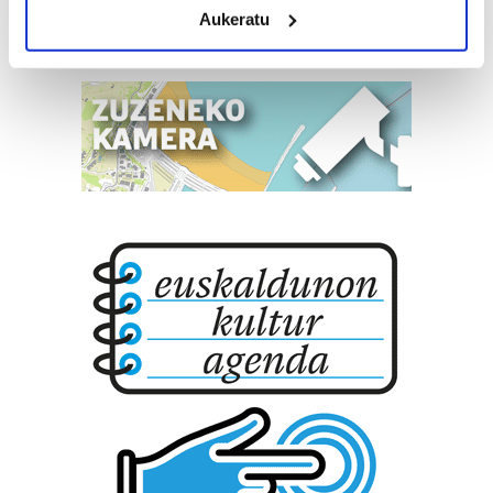
Aukeratu
Identify your device by actively scanning it for
specific characteristics (fingerprinting)
Find out more about how your personal data is processed
and set your preferences in the
details section
.
Guk eta gure bazkideek zure datu pertsonalak
prozesatzen ditugu, zure IP zenbakia, besteak beste,
teknologia erabiliz, cookieak adibidez, iragarki eta eduki
pertsonalizatuak eskaintzeko, iragarkiak eta edukia
neurtzeko, jendeari buruzko informazioa biltzeko eta
produktuak garatzeko. Zure datuak nork eta zertarako
erabiltzen dituen hauta dezakezu.
Bazkide batzuek ez dizute baimenik eskatzen, eta beren
interes komertzial legitimoetan babesten dira. Ikusi gure
bazkideen zerrenda, beren ustez zein helburutarako
duten interes legitimoa eta horren aurka nola egin
dezakezun ikusteko.