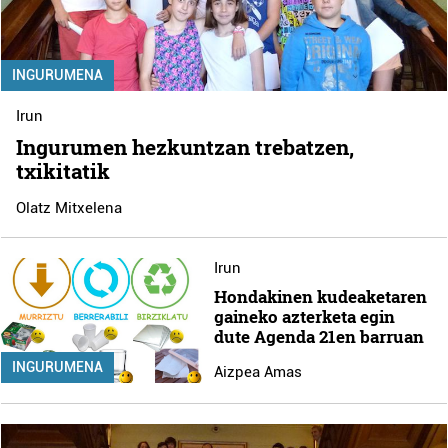
INGURUMENA
Irun
Ingurumen hezkuntzan trebatzen,
txikitatik
Olatz Mitxelena
Irun
Hondakinen kudeaketaren
gaineko azterketa egin
dute Agenda 21en barruan
INGURUMENA
Aizpea Amas