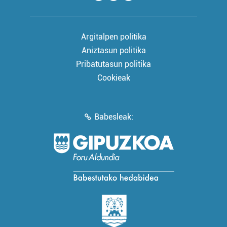
Argitalpen politika
Aniztasun politika
Pribatutasun politika
Cookieak
Babesleak: