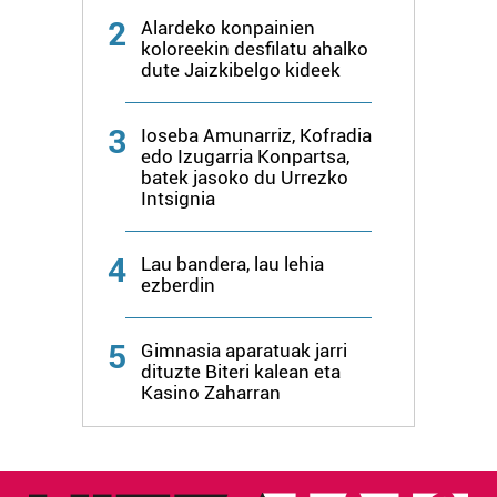
2
Alardeko konpainien
koloreekin desfilatu ahalko
dute Jaizkibelgo kideek
3
Ioseba Amunarriz, Kofradia
edo Izugarria Konpartsa,
batek jasoko du Urrezko
Intsignia
4
Lau bandera, lau lehia
ezberdin
5
Gimnasia aparatuak jarri
dituzte Biteri kalean eta
Kasino Zaharran