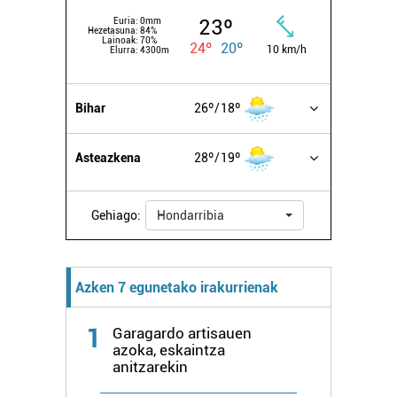
23º
Euria:
0mm
Hezetasuna:
84%
Lainoak:
70%
24º
20º
10 km/h
Elurra:
4300m
Bihar
26º
18º
Asteazkena
28º
19º
Gehiago:
Hondarribia
Azken 7 egunetako irakurrienak
1
Garagardo artisauen
azoka, eskaintza
anitzarekin