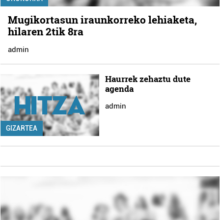
Mugikortasun iraunkorreko lehiaketa,
hilaren 2tik 8ra
admin
Haurrek zehaztu dute
agenda
admin
GIZARTEA