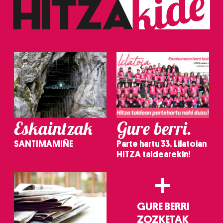
Eskaintzak
Gure berri.
SANTIMAMIÑE
Parte hartu 33. Lilatoian
HITZA taldearekin!
+
GURE BERRI
ZOZKETAK