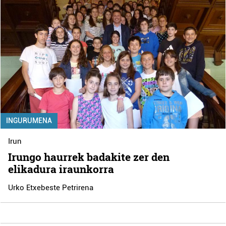
INGURUMENA
Irun
Irungo haurrek badakite zer den
elikadura iraunkorra
Urko Etxebeste Petrirena