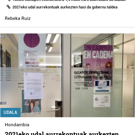
2021eko udal aurrekontuak aurkezten hasi da gobernu taldea
Rebeka Ruiz
UDALA
Hondarribia
2021eko udal aurrekontuak aurkezten