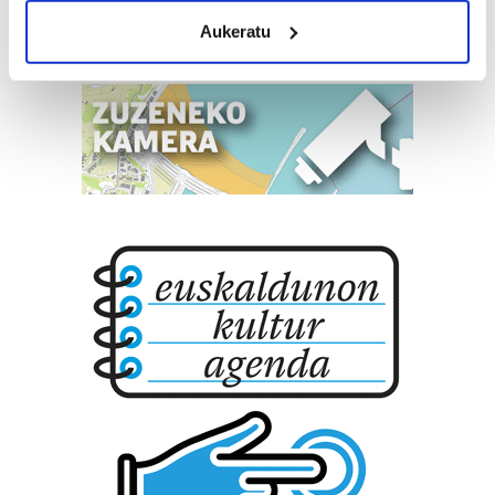
meters
Aukeratu
Identify your device by actively scanning it for
specific characteristics (fingerprinting)
Find out more about how your personal data is processed
and set your preferences in the
details section
.
Guk eta gure bazkideek zure datu pertsonalak
prozesatzen ditugu, zure IP zenbakia, besteak beste,
teknologia erabiliz, cookieak adibidez, iragarki eta eduki
pertsonalizatuak eskaintzeko, iragarkiak eta edukia
neurtzeko, jendeari buruzko informazioa biltzeko eta
produktuak garatzeko. Zure datuak nork eta zertarako
erabiltzen dituen hauta dezakezu.
Bazkide batzuek ez dizute baimenik eskatzen, eta beren
interes komertzial legitimoetan babesten dira. Ikusi gure
bazkideen zerrenda, beren ustez zein helburutarako
duten interes legitimoa eta horren aurka nola egin
dezakezun ikusteko.