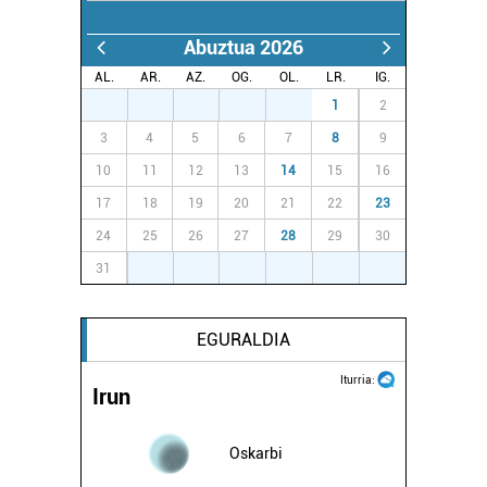
Abuztua 2026
AL.
AR.
AZ.
OG.
OL.
LR.
IG.
27
28
29
30
31
1
2
3
4
5
6
7
8
9
10
11
12
13
14
15
16
17
18
19
20
21
22
23
24
25
26
27
28
29
30
31
1
2
3
4
5
6
EGURALDIA
Iturria:
Irun
Oskarbi