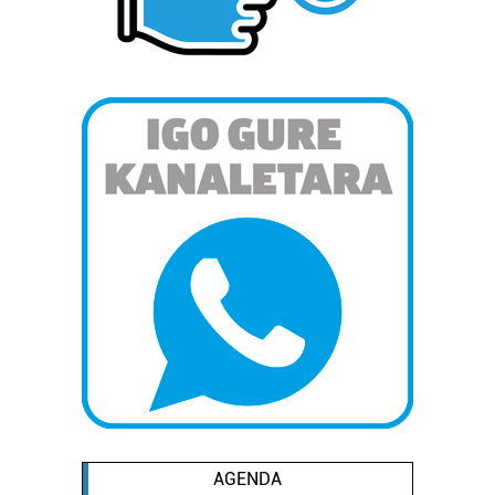
Lortu zure datu pertsonalak prozesatzeko moduari
buruzko informazio gehiago eta ezarri zure lehentasunak
datuen atalean. Edozein unetan alda edo ken dezakezu
zure baimena Cookieen adierazpenean.
Webgune honek cookie propioak eta hirugarrenen cookie-
fitxategiak erabiltzen ditu. Zure esperientzia eta
zerbitzuak hobetzeko asmoz, cookie teknologiaz
baliatzen gara. Ohar hau onartuz gero, teknologia hori
erabiltzeko baimen esplizitua ematen diguzu.
Gehiago
irakurri
AGENDA