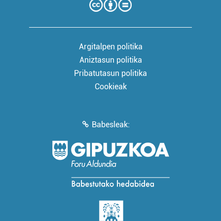
Argitalpen politika
Aniztasun politika
Pribatutasun politika
Cookieak
Babesleak: