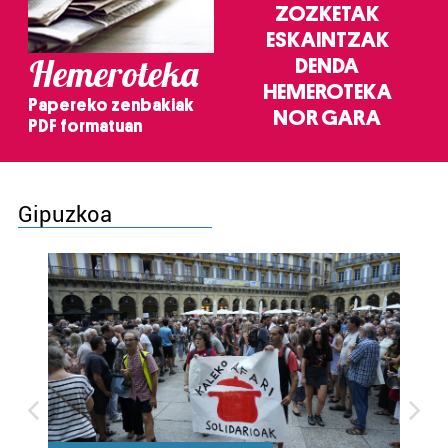
ZOZKETAK
ESKAINTZAK
Hemeroteka
DENDA
HEMEROTEKA
Papereko zenbakiak
NOR GARA
PDF formatuan
Gipuzkoa