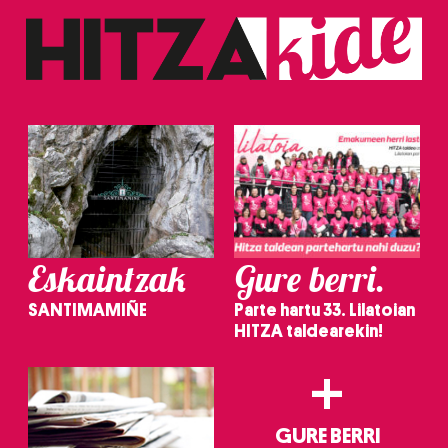
Eskaintzak
Gure berri.
SANTIMAMIÑE
Parte hartu 33. Lilatoian
HITZA taldearekin!
+
GURE BERRI