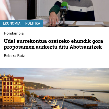
EKONOMIA
POLITIKA
Hondarribia
Udal aurrekontua osatzeko ehundik gora
proposamen aurkeztu ditu Abotsanitzek
Rebeka Ruiz