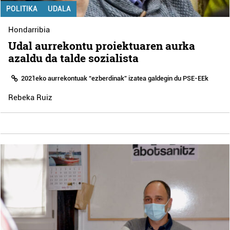
POLITIKA
UDALA
Hondarribia
Udal aurrekontu proiektuaren aurka
azaldu da talde sozialista
2021eko aurrekontuak “ezberdinak” izatea galdegin du PSE-EEk
Rebeka Ruiz