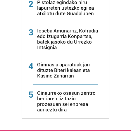
2
Pistolaz egindako hiru
lapurreten ustezko egilea
atxilotu dute Guadalupen
3
Ioseba Amunarriz, Kofradia
edo Izugarria Konpartsa,
batek jasoko du Urrezko
Intsignia
4
Gimnasia aparatuak jarri
dituzte Biteri kalean eta
Kasino Zaharran
5
Oinaurreko osasun zentro
berriaren lizitazio
prozesuan sei enpresa
aurkeztu dira