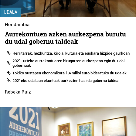
UDALA
Hondarribia
Aurrekontuen azken aurkezpena burutu
du udal gobernu taldeak
Herritarrak, hezkuntza, kirola, kultura eta euskara hizpide gaurkoan
2021. urteko aurrekontuaren hirugarren aurkezpena egin du udal
gobernuak
Tokiko sustapen ekonomikora 1,4 milioi euro bideratuko du udalak
2021eko udal aurrekontuak aurkezten hasi da gobernu taldea
Rebeka Ruiz