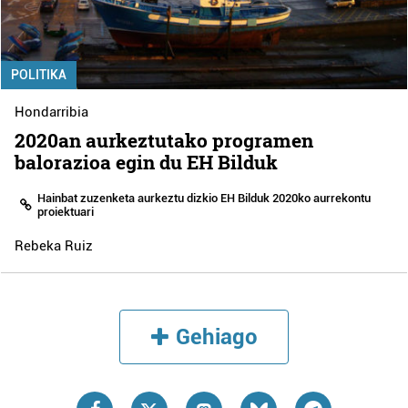
POLITIKA
Hondarribia
2020an aurkeztutako programen
balorazioa egin du EH Bilduk
Hainbat zuzenketa aurkeztu dizkio EH Bilduk 2020ko aurrekontu
proiektuari
Rebeka Ruiz
Gehiago