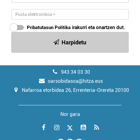
Pribatutasun Politika
irakurri eta onartzen dut.
Harpidetu
943 34 03 30
oarsobidasoa@hitza.eus
Nafarroa etorbidea 26, Errenteria-Orereta 20100
Nor gara