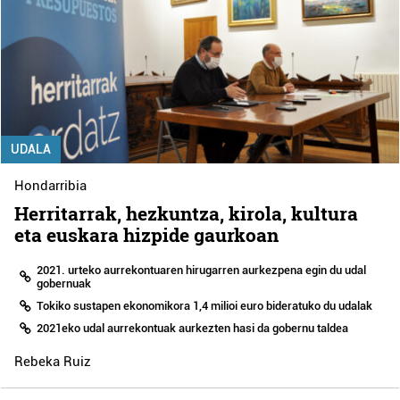
UDALA
Hondarribia
Herritarrak, hezkuntza, kirola, kultura
eta euskara hizpide gaurkoan
2021. urteko aurrekontuaren hirugarren aurkezpena egin du udal
gobernuak
Tokiko sustapen ekonomikora 1,4 milioi euro bideratuko du udalak
2021eko udal aurrekontuak aurkezten hasi da gobernu taldea
Rebeka Ruiz