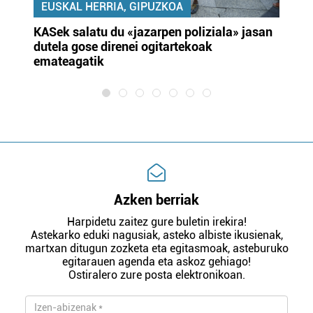
EUSKAL HERRIA, GIPUZKOA
KASek salatu du «jazarpen poliziala» jasan
Pa
dutela gose direnei ogitartekoak
da
emateagatik
«s
Azken berriak
Harpidetu zaitez gure buletin irekira!
Astekarko eduki nagusiak, asteko albiste ikusienak,
martxan ditugun zozketa eta egitasmoak, asteburuko
egitarauen agenda eta askoz gehiago!
Ostiralero zure posta elektronikoan.