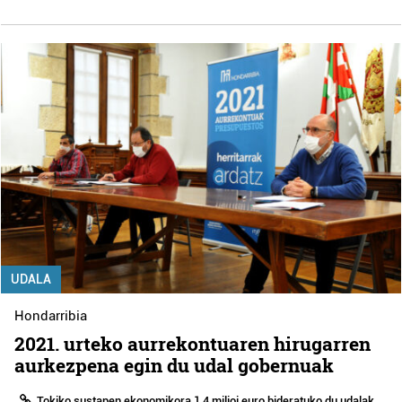
UDALA
Hondarribia
2021. urteko aurrekontuaren hirugarren
aurkezpena egin du udal gobernuak
Tokiko sustapen ekonomikora 1,4 milioi euro bideratuko du udalak