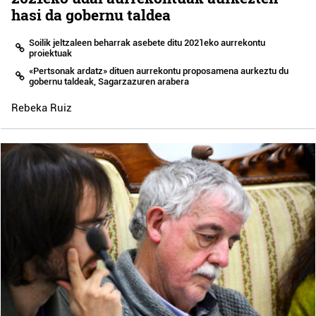
hasi da gobernu taldea
Soilik jeltzaleen beharrak asebete ditu 2021eko aurrekontu
proiektuak
«Pertsonak ardatz» dituen aurrekontu proposamena aurkeztu du
gobernu taldeak, Sagarzazuren arabera
Rebeka Ruiz