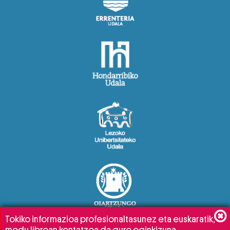
Tokiko informazioa profesionaltasunez eta euskaratik,
modu librean kontatzea da gure eginkizuna.