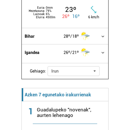
23º
Euria:
0mm
Hezetasuna:
79%
Lainoak:
6%
26º
16º
6 km/h
Elurra:
4500m
Bihar
28º
18º
Igandea
26º
21º
Gehiago:
Irun
Azken 7 egunetako irakurrienak
1
Guadalupeko "novenak",
aurten lehenago