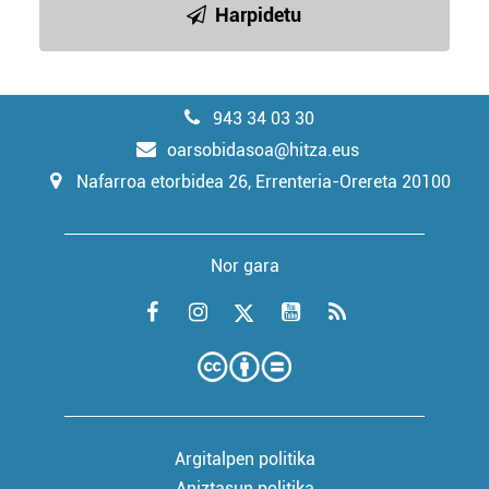
Harpidetu
943 34 03 30
oarsobidasoa@hitza.eus
Nafarroa etorbidea 26, Errenteria-Orereta 20100
Nor gara
Argitalpen politika
Aniztasun politika