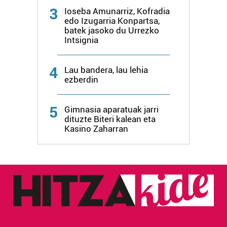
3
Ioseba Amunarriz, Kofradia
edo Izugarria Konpartsa,
batek jasoko du Urrezko
Intsignia
4
Lau bandera, lau lehia
ezberdin
5
Gimnasia aparatuak jarri
dituzte Biteri kalean eta
Kasino Zaharran