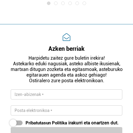
Azken berriak
Harpidetu zaitez gure buletin irekira!
Astekarko eduki nagusiak, asteko albiste ikusienak,
martxan ditugun zozketa eta egitasmoak, asteburuko
egitarauen agenda eta askoz gehiago!
Ostiralero zure posta elektronikoan.
Pribatutasun Politika
irakurri eta onartzen dut.