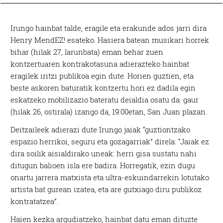
Irungo hainbat talde, eragile eta erakunde ados jarri dira
Henry MendEZ! esateko. Hasiera batean musikari horrek
bihar (hilak 27, larunbata) eman behar zuen
kontzertuaren kontrakotasuna adierazteko hainbat
eragilek iritzi publikoa egin dute. Horien guztien, eta
beste askoren baturatik kontzertu hori ez dadila egin
eskatzeko mobilizazio bateratu deialdia osatu da: gaur
(hilak 26, ostirala) izango da, 19:00etan, San Juan plazan.
Deitzaileek adierazi dute Irungo jaiak “guztiontzako
espazio herrikoi, seguru eta gozagarriak” direla: “Jaiak ez
dira soilik aisialdirako uneak: herri gisa sustatu nahi
ditugun balioen isla ere badira. Horregatik, ezin dugu
onartu jarrera matxista eta ultra-eskuindarrekin lotutako
artista bat gurean izatea, eta are gutxiago diru publikoz
kontratatzea”.
Haien kezka argudiatzeko, hainbat datu eman dituzte