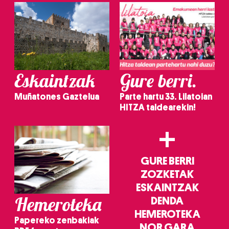
Eskaintzak
Gure berri.
Muñatones Gaztelua
Parte hartu 33. Lilatoian
HITZA taldearekin!
+
GURE BERRI
ZOZKETAK
ESKAINTZAK
Hemeroteka
DENDA
HEMEROTEKA
Papereko zenbakiak
NOR GARA