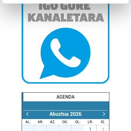
Find out more about how your personal data is processed
and set your preferences in the
details section
.
Guk eta gure bazkideek zure datu pertsonalak
prozesatzen ditugu, zure IP zenbakia, besteak beste,
teknologia erabiliz, cookieak adibidez, iragarki eta eduki
pertsonalizatuak eskaintzeko, iragarkiak eta edukia
neurtzeko, jendeari buruzko informazioa biltzeko eta
produktuak garatzeko. Zure datuak nork eta zertarako
erabiltzen dituen hauta dezakezu.
Bazkide batzuek ez dizute baimenik eskatzen, eta beren
interes komertzial legitimoetan babesten dira. Ikusi gure
AGENDA
bazkideen zerrenda, beren ustez zein helburutarako
duten interes legitimoa eta horren aurka nola egin
dezakezun ikusteko.
Abuztua 2026
AL.
AR.
AZ.
OG.
OL.
LR.
IG.
Lortu zure datu pertsonalak prozesatzeko moduari
27
28
29
30
31
1
2