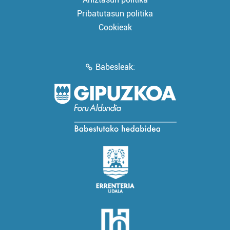
Pribatutasun politika
Cookieak
Babesleak: