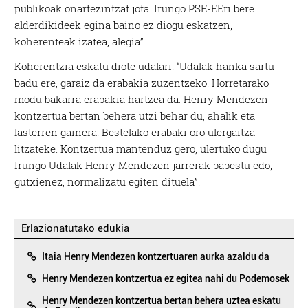
publikoak onartezintzat jota. Irungo PSE-EEri bere
alderdikideek egina baino ez diogu eskatzen,
koherenteak izatea, alegia”.
Koherentzia eskatu diote udalari. “Udalak hanka sartu
badu ere, garaiz da erabakia zuzentzeko. Horretarako
modu bakarra erabakia hartzea da: Henry Mendezen
kontzertua bertan behera utzi behar du, ahalik eta
lasterren gainera. Bestelako erabaki oro ulergaitza
litzateke. Kontzertua mantenduz gero, ulertuko dugu
Irungo Udalak Henry Mendezen jarrerak babestu edo,
gutxienez, normalizatu egiten dituela”.
Erlazionatutako edukia
Itaia Henry Mendezen kontzertuaren aurka azaldu da
Henry Mendezen kontzertua ez egitea nahi du Podemosek
Henry Mendezen kontzertua bertan behera uztea eskatu