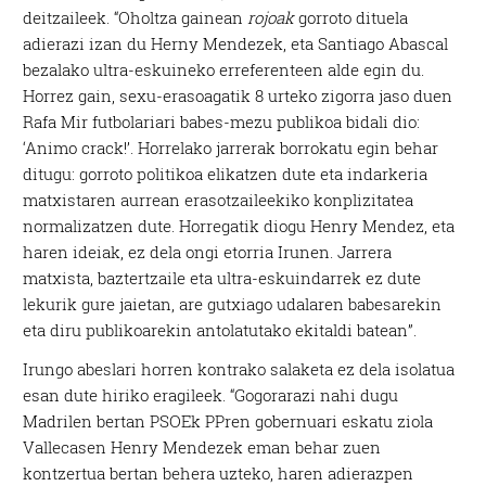
deitzaileek. “Oholtza gainean
rojoak
gorroto dituela
adierazi izan du Herny Mendezek, eta Santiago Abascal
bezalako ultra-eskuineko erreferenteen alde egin du.
Horrez gain, sexu-erasoagatik 8 urteko zigorra jaso duen
Rafa Mir futbolariari babes-mezu publikoa bidali dio:
‘Animo crack!’. Horrelako jarrerak borrokatu egin behar
ditugu: gorroto politikoa elikatzen dute eta indarkeria
matxistaren aurrean erasotzaileekiko konplizitatea
normalizatzen dute. Horregatik diogu Henry Mendez, eta
haren ideiak, ez dela ongi etorria Irunen. Jarrera
matxista, baztertzaile eta ultra-eskuindarrek ez dute
lekurik gure jaietan, are gutxiago udalaren babesarekin
eta diru publikoarekin antolatutako ekitaldi batean”.
Irungo abeslari horren kontrako salaketa ez dela isolatua
esan dute hiriko eragileek. “Gogorarazi nahi dugu
Madrilen bertan PSOEk PPren gobernuari eskatu ziola
Vallecasen Henry Mendezek eman behar zuen
kontzertua bertan behera uzteko, haren adierazpen