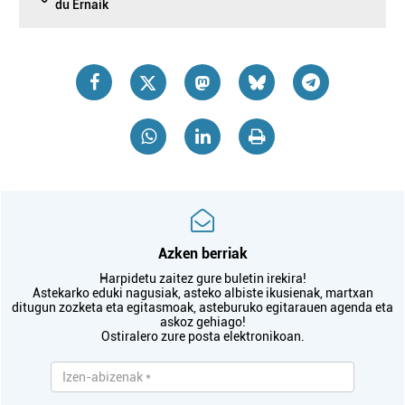
du Ernaik
Azken berriak
Harpidetu zaitez gure buletin irekira!
Astekarko eduki nagusiak, asteko albiste ikusienak, martxan
ditugun zozketa eta egitasmoak, asteburuko egitarauen agenda eta
askoz gehiago!
Ostiralero zure posta elektronikoan.