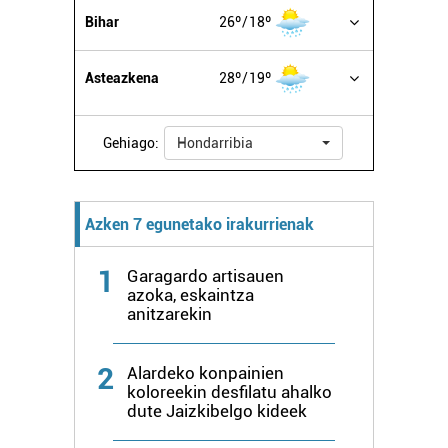
Bihar
26º
18º
Asteazkena
28º
19º
Gehiago:
Hondarribia
Azken 7 egunetako irakurrienak
1
Garagardo artisauen
azoka, eskaintza
anitzarekin
2
Alardeko konpainien
koloreekin desfilatu ahalko
dute Jaizkibelgo kideek