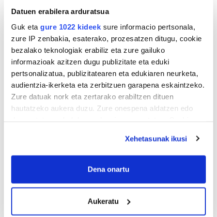
Datuen erabilera arduratsua
Guk eta
gure 1022 kideek
sure informacio pertsonala,
zure IP zenbakia, esaterako, prozesatzen ditugu, cookie
bezalako teknologiak erabiliz eta zure gailuko
informazioak azitzen dugu publizitate eta eduki
pertsonalizatua, publizitatearen eta edukiaren neurketa,
audientzia-ikerketa eta zerbitzuen garapena eskaintzeko.
Zure datuak nork eta zertarako erabiltzen dituen
hautatzeko aukera duzu. Zure onespena aldatzen edo
deuseztatzen ahal duzu edozein momentutan, Cookie
deklaraziotik edo Privacy triggerean klikatuz.
Xehetasunak ikusi
If you allow, we would also like to:
Collect information about your geographical
Dena onartu
location which can be accurate to within several
meters
Aukeratu
Identify your device by actively scanning it for
specific characteristics (fingerprinting)