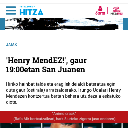
Sartu
JAIAK
'Henry MendEZ!', gaur
19:00etan San Juanen
Hiriko hainbat talde eta eragilek deialdi bateratua egin
dute gaur (ostirala) arratsalderako. Irungo Udalari Henry
Mendezen kontzertua bertan behera utz dezala eskatuko
diote.