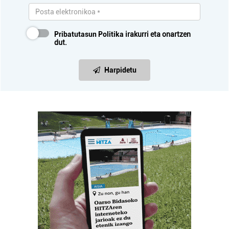
Pribatutasun Politika
irakurri eta onartzen
dut.
Harpidetu