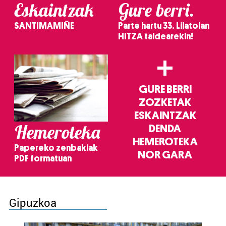
Eskaintzak
Gure berri.
SANTIMAMIÑE
Parte hartu 33. Lilatoian
HITZA taldearekin!
+
GURE BERRI
ZOZKETAK
ESKAINTZAK
Hemeroteka
DENDA
HEMEROTEKA
Papereko zenbakiak
NOR GARA
PDF formatuan
Gipuzkoa