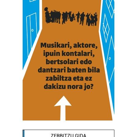
interes komertzial legitimoetan babesten dira. Ikusi gure
bazkideen zerrenda, beren ustez zein helburutarako
duten interes legitimoa eta horren aurka nola egin
dezakezun ikusteko.
Lortu zure datu pertsonalak prozesatzeko moduari
buruzko informazio gehiago eta ezarri zure lehentasunak
datuen atalean. Edozein unetan alda edo ken dezakezu
zure baimena Cookieen adierazpenean.
Webgune honek cookie propioak eta hirugarrenen cookie-
fitxategiak erabiltzen ditu. Zure esperientzia eta
zerbitzuak hobetzeko asmoz, cookie teknologiaz
baliatzen gara. Ohar hau onartuz gero, teknologia hori
erabiltzeko baimen esplizitua ematen diguzu.
Gehiago
irakurri
ZERBITZU GIDA