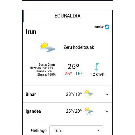
EGURALDIA
Iturria:
Irun
Zeru hodeitsuak
25º
Euria:
0mm
Hezetasuna:
71%
Lainoak:
2%
25º
16º
12 km/h
Elurra:
4600m
Bihar
28º
18º
Igandea
26º
20º
Gehiago:
Irun