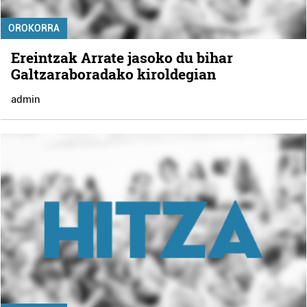
OROKORRA
Ereintzak Arrate jasoko du bihar
Galtzaraboradako kiroldegian
admin