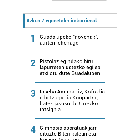
Azken 7 egunetako irakurrienak
1
Guadalupeko "novenak",
aurten lehenago
2
Pistolaz egindako hiru
lapurreten ustezko egilea
atxilotu dute Guadalupen
3
Ioseba Amunarriz, Kofradia
edo Izugarria Konpartsa,
batek jasoko du Urrezko
Intsignia
4
Gimnasia aparatuak jarri
dituzte Biteri kalean eta
Kasino Zaharran