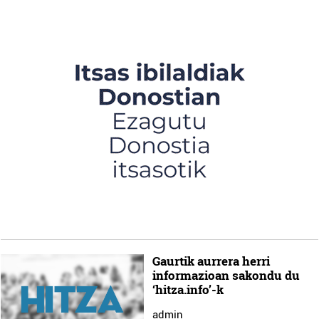
Gaurtik aurrera herri
informazioan sakondu du
‘hitza.info’-k
admin