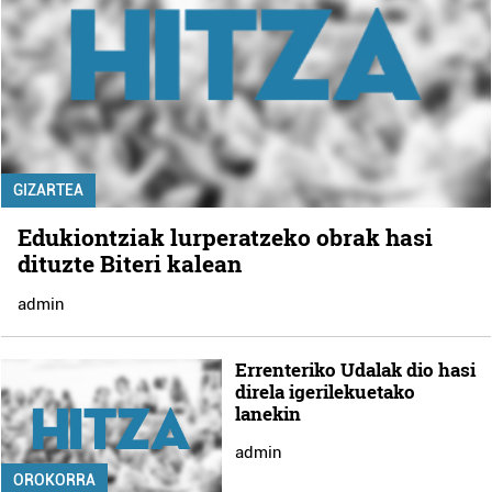
GIZARTEA
Edukiontziak lurperatzeko obrak hasi
dituzte Biteri kalean
admin
Errenteriko Udalak dio hasi
direla igerilekuetako
lanekin
admin
OROKORRA