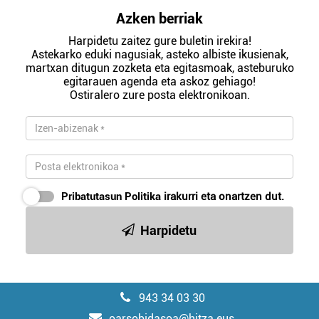
Azken berriak
Harpidetu zaitez gure buletin irekira!
Astekarko eduki nagusiak, asteko albiste ikusienak,
martxan ditugun zozketa eta egitasmoak, asteburuko
egitarauen agenda eta askoz gehiago!
Ostiralero zure posta elektronikoan.
Pribatutasun Politika
irakurri eta onartzen dut.
Harpidetu
943 34 03 30
oarsobidasoa@hitza.eus