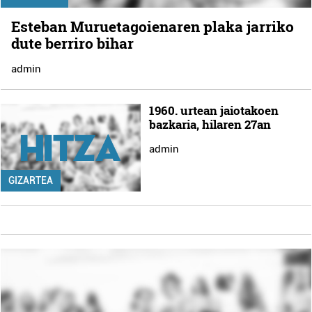
Esteban Muruetagoienaren plaka jarriko
dute berriro bihar
admin
1960. urtean jaiotakoen
bazkaria, hilaren 27an
admin
GIZARTEA