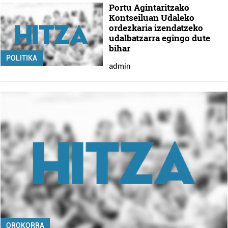
Portu Agintaritzako
Kontseiluan Udaleko
ordezkaria izendatzeko
udalbatzarra egingo dute
bihar
POLITIKA
admin
OROKORRA