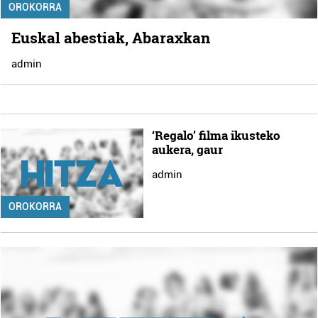
OROKORRA
Euskal abestiak, Abaraxkan
admin
‘Regalo’ filma ikusteko
aukera, gaur
admin
OROKORRA