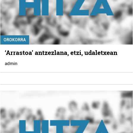
OROKORRA
‘Arrastoa’ antzezlana, etzi, udaletxean
admin