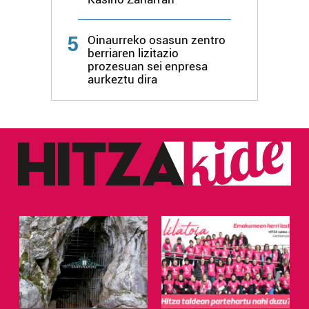
5
Oinaurreko osasun zentro
berriaren lizitazio
prozesuan sei enpresa
aurkeztu dira