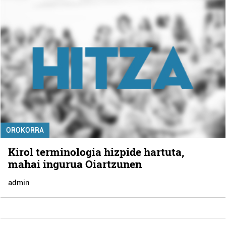
OROKORRA
Kirol terminologia hizpide hartuta,
mahai ingurua Oiartzunen
admin