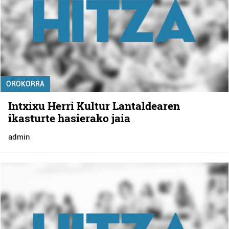
OROKORRA
Intxixu Herri Kultur Lantaldearen
ikasturte hasierako jaia
admin