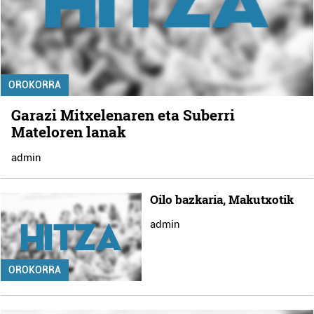
OROKORRA
Garazi Mitxelenaren eta Suberri
Mateloren lanak
admin
Oilo bazkaria, Makutxotik
admin
OROKORRA