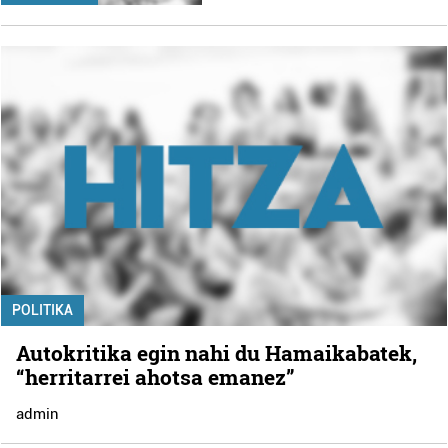
POLITIKA
Autokritika egin nahi du Hamaikabatek,
“herritarrei ahotsa emanez”
admin