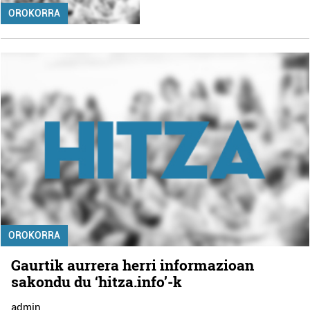
OROKORRA
OROKORRA
Gaurtik aurrera herri informazioan
sakondu du ‘hitza.info’-k
admin