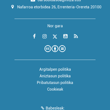
Nafarroa etorbidea 26, Errenteria-Orereta 20100
Nor gara
Argitalpen politika
Aniztasun politika
Pribatutasun politika
Cookieak
Babesleak: