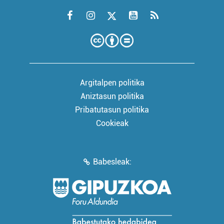
Argitalpen politika
Aniztasun politika
Pribatutasun politika
Cookieak
Babesleak: