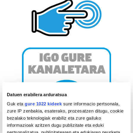
Datuen erabilera arduratsua
Guk eta
gure 1022 kideek
sure informacio pertsonala,
zure IP zenbakia, esaterako, prozesatzen ditugu, cookie
bezalako teknologiak erabiliz eta zure gailuko
informazioak azitzen dugu publizitate eta eduki
pertsonalizatua, publizitatearen eta edukiaren neurketa,