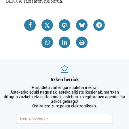
BERRIA Taldearen helburua.
Azken berriak
Harpidetu zaitez gure buletin irekira!
Astekarko eduki nagusiak, asteko albiste ikusienak, martxan
ditugun zozketa eta egitasmoak, asteburuko egitarauen agenda eta
askoz gehiago!
Ostiralero zure posta elektronikoan.