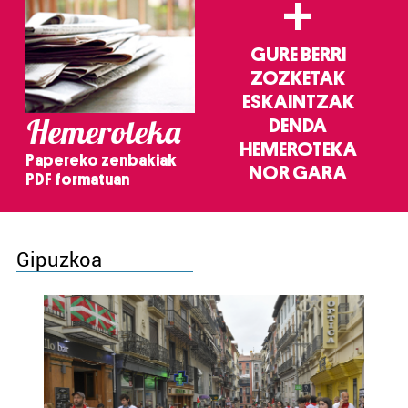
+
GURE BERRI
ZOZKETAK
ESKAINTZAK
Hemeroteka
DENDA
HEMEROTEKA
Papereko zenbakiak
NOR GARA
PDF formatuan
Gipuzkoa