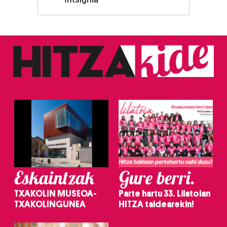
Eskaintzak
Gure berri.
TXAKOLIN MUSEOA-
Parte hartu 33. Lilatoian
TXAKOLINGUNEA
HITZA taldearekin!