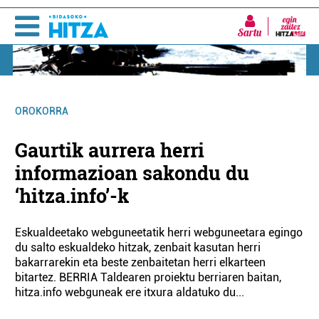
Sartu
OROKORRA
Gaurtik aurrera herri
informazioan sakondu du
‘hitza.info’-k
Eskualdeetako webguneetatik herri webguneetara egingo
du salto eskualdeko hitzak, zenbait kasutan herri
bakarrarekin eta beste zenbaitetan herri elkarteen
bitartez. BERRIA Taldearen proiektu berriaren baitan,
hitza.info webguneak ere itxura aldatuko du...