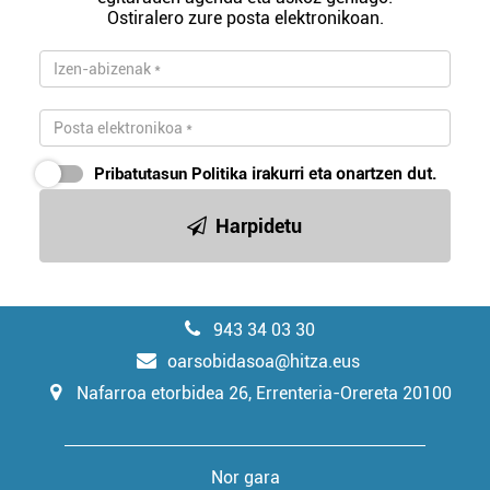
Ostiralero zure posta elektronikoan.
Pribatutasun Politika
irakurri eta onartzen dut.
Harpidetu
943 34 03 30
oarsobidasoa@hitza.eus
Nafarroa etorbidea 26, Errenteria-Orereta 20100
Nor gara