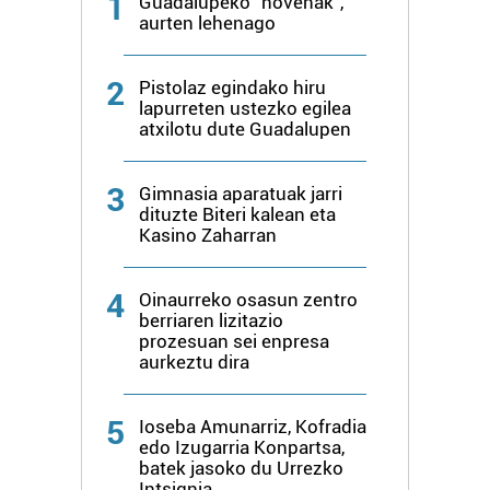
1
Guadalupeko "novenak",
aurten lehenago
baliatzen gara. Ohar hau onartuz gero, teknologia hori
erabiltzeko baimen esplizitua ematen diguzu.
Gehiago
irakurri
2
Pistolaz egindako hiru
lapurreten ustezko egilea
atxilotu dute Guadalupen
3
Gimnasia aparatuak jarri
dituzte Biteri kalean eta
Kasino Zaharran
4
Oinaurreko osasun zentro
berriaren lizitazio
prozesuan sei enpresa
aurkeztu dira
5
Ioseba Amunarriz, Kofradia
edo Izugarria Konpartsa,
batek jasoko du Urrezko
Intsignia