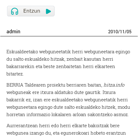
admin
2010
/
11
/
05
Eskualdeetako webguneetatik herri webguneetara egingo
du salto eskualdeko hitzak, zenbait kasutan herri
bakarrarekin eta beste zenbaitetan herri elkarteen
bitartez.
BERRIA Taldearen proiektu berriaren baitan,
hitza.info
webguneak ere itxura aldatuko dute gaurtik. Itxura
bakarrik ez, izan ere eskualdeetako webguneetatik herri
webguneetara egingo dute salto eskualdeko hitzek, modu
horretan informazio lokalaren arloan sakontzeko asmoz.
Aurrerantzean herri edo herri elkarte bakoitzak bere
webgunea izango du, eta egunerokoari hobeto erantzun