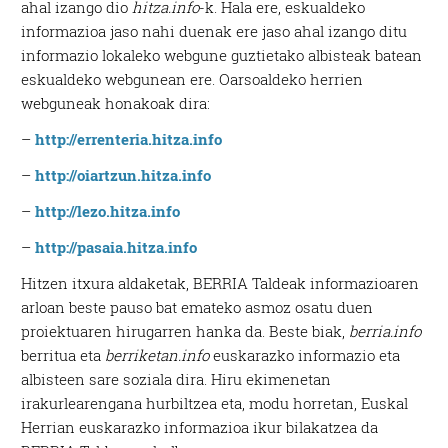
ahal izango dio
hitza.info
-k. Hala ere, eskualdeko
informazioa jaso nahi duenak ere jaso ahal izango ditu
informazio lokaleko webgune guztietako albisteak batean
eskualdeko webgunean ere. Oarsoaldeko herrien
webguneak honakoak dira:
–
http://errenteria.hitza.info
–
http://oiartzun.hitza.info
–
http://lezo.hitza.info
–
http://pasaia.hitza.info
Hitzen itxura aldaketak, BERRIA Taldeak informazioaren
arloan beste pauso bat emateko asmoz osatu duen
proiektuaren hirugarren hanka da. Beste biak,
berria.info
berritua eta
berriketan.info
euskarazko informazio eta
albisteen sare soziala dira. Hiru ekimenetan
irakurlearengana hurbiltzea eta, modu horretan, Euskal
Herrian euskarazko informazioa ikur bilakatzea da