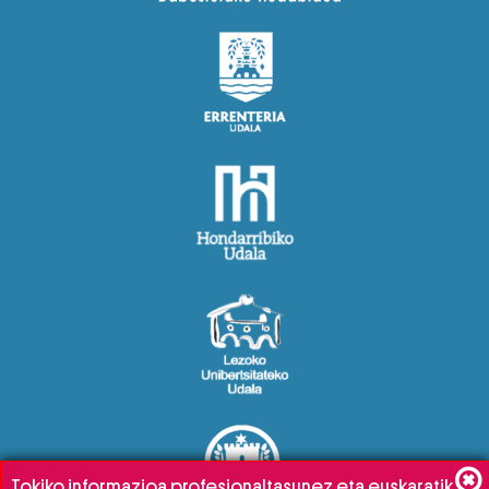
Tokiko informazioa profesionaltasunez eta euskaratik,