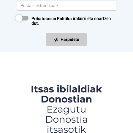
Pribatutasun Politika
irakurri eta onartzen
dut.
Harpidetu