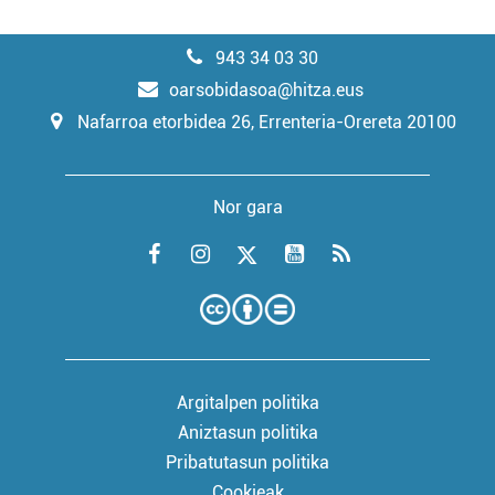
943 34 03 30
oarsobidasoa@hitza.eus
Nafarroa etorbidea 26, Errenteria-Orereta 20100
Nor gara
Argitalpen politika
Aniztasun politika
Pribatutasun politika
Cookieak