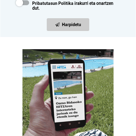
Pribatutasun Politika
irakurri eta onartzen
dut.
Harpidetu