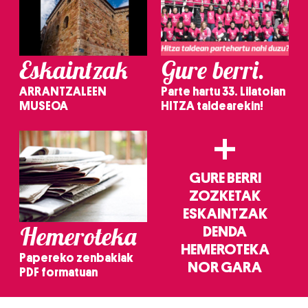
Eskaintzak
Gure berri.
ARRANTZALEEN
Parte hartu 33. Lilatoian
MUSEOA
HITZA taldearekin!
+
GURE BERRI
ZOZKETAK
ESKAINTZAK
Hemeroteka
DENDA
HEMEROTEKA
Papereko zenbakiak
NOR GARA
PDF formatuan