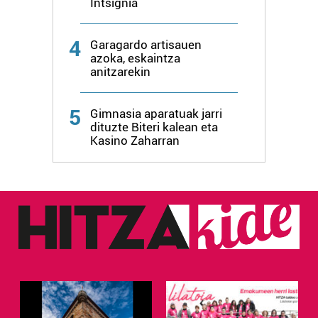
Intsignia
4
Garagardo artisauen
azoka, eskaintza
anitzarekin
5
Gimnasia aparatuak jarri
dituzte Biteri kalean eta
Kasino Zaharran