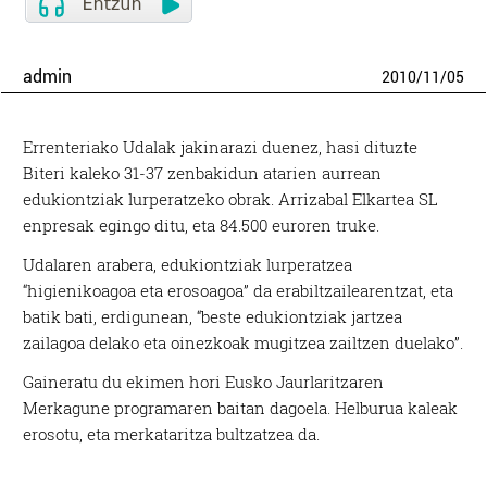
admin
2010
/
11
/
05
Errenteriako Udalak jakinarazi duenez, hasi dituzte
Biteri kaleko 31-37 zenbakidun atarien aurrean
edukiontziak lurperatzeko obrak. Arrizabal Elkartea SL
enpresak egingo ditu, eta 84.500 euroren truke.
Udalaren arabera, edukiontziak lurperatzea
“higienikoagoa eta erosoagoa” da erabiltzailearentzat, eta
batik bati, erdigunean, “beste edukiontziak jartzea
zailagoa delako eta oinezkoak mugitzea zailtzen duelako”.
Gaineratu du ekimen hori Eusko Jaurlaritzaren
Merkagune programaren baitan dagoela. Helburua kaleak
erosotu, eta merkataritza bultzatzea da.