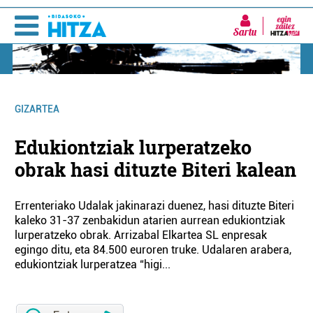
Sartu
GIZARTEA
Edukiontziak lurperatzeko
obrak hasi dituzte Biteri kalean
Errenteriako Udalak jakinarazi duenez, hasi dituzte Biteri
kaleko 31-37 zenbakidun atarien aurrean edukiontziak
lurperatzeko obrak. Arrizabal Elkartea SL enpresak
egingo ditu, eta 84.500 euroren truke. Udalaren arabera,
edukiontziak lurperatzea “higi...