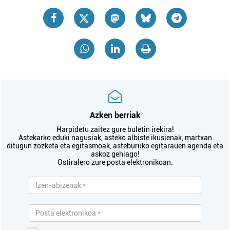
Azken berriak
Harpidetu zaitez gure buletin irekira!
Astekarko eduki nagusiak, asteko albiste ikusienak, martxan
ditugun zozketa eta egitasmoak, asteburuko egitarauen agenda eta
askoz gehiago!
Ostiralero zure posta elektronikoan.