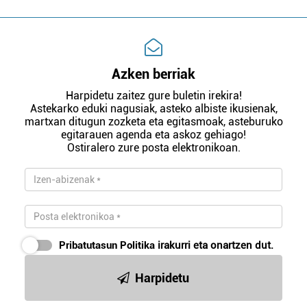
Azken berriak
Harpidetu zaitez gure buletin irekira!
Astekarko eduki nagusiak, asteko albiste ikusienak,
martxan ditugun zozketa eta egitasmoak, asteburuko
egitarauen agenda eta askoz gehiago!
Ostiralero zure posta elektronikoan.
Pribatutasun Politika
irakurri eta onartzen dut.
Harpidetu