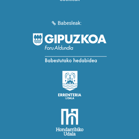
Babesleak: