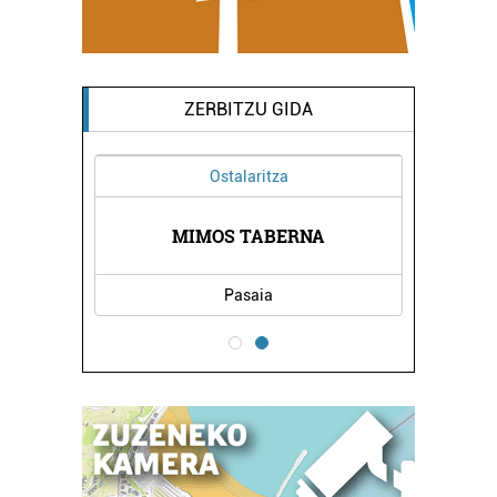
ZERBITZU GIDA
Ostalaritza
DEGIA
MIMOS TABERNA
KIRI
Pasaia