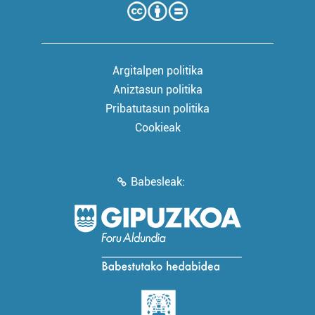
Argitalpen politika
Aniztasun politika
Pribatutasun politika
Cookieak
Babesleak: