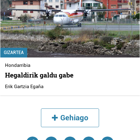
GIZARTEA
Hondarribia
Hegaldirik galdu gabe
Erik Gartzia Egaña
Gehiago