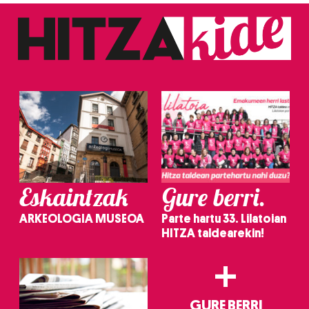
Eskaintzak
Gure berri.
ARKEOLOGIA MUSEOA
Parte hartu 33. Lilatoian
HITZA taldearekin!
+
GURE BERRI