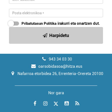
Pribatutasun Politika
irakurri eta onartzen dut.
Harpidetu
943 34 03 30
oarsobidasoa@hitza.eus
Nafarroa etorbidea 26, Errenteria-Orereta 20100
Nor gara