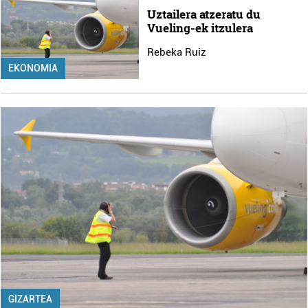
Uztailera atzeratu du
Vueling-ek itzulera
Rebeka Ruiz
EKONOMIA
GIZARTEA