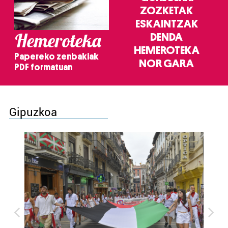
ZOZKETAK
ESKAINTZAK
Hemeroteka
DENDA
HEMEROTEKA
Papereko zenbakiak
NOR GARA
PDF formatuan
Gipuzkoa