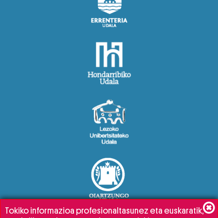
Tokiko informazioa profesionaltasunez eta euskaratik,