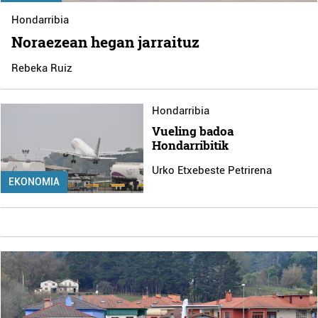
Hondarribia
Noraezean hegan jarraituz
Rebeka Ruiz
Hondarribia
Vueling badoa
Hondarribitik
Urko Etxebeste Petrirena
EKONOMIA