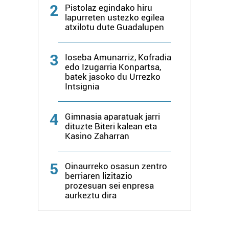
2
Pistolaz egindako hiru
lapurreten ustezko egilea
atxilotu dute Guadalupen
3
Ioseba Amunarriz, Kofradia
edo Izugarria Konpartsa,
batek jasoko du Urrezko
Intsignia
4
Gimnasia aparatuak jarri
dituzte Biteri kalean eta
Kasino Zaharran
5
Oinaurreko osasun zentro
berriaren lizitazio
prozesuan sei enpresa
aurkeztu dira