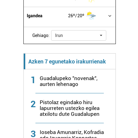
Igandea
26º
20º
Gehiago:
Irun
Azken 7 egunetako irakurrienak
1
Guadalupeko "novenak",
aurten lehenago
2
Pistolaz egindako hiru
lapurreten ustezko egilea
atxilotu dute Guadalupen
3
Ioseba Amunarriz, Kofradia