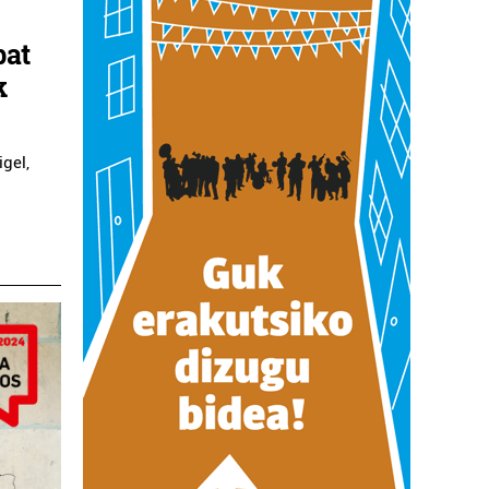
bat
k
igel,