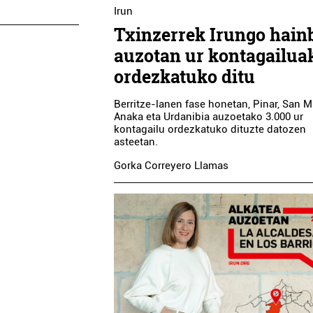
Irun
Txinzerrek Irungo hain
auzotan ur kontagailua
ordezkatuko ditu
Berritze-lanen fase honetan, Pinar, San M
Anaka eta Urdanibia auzoetako 3.000 ur
kontagailu ordezkatuko dituzte datozen
asteetan.
Gorka Correyero Llamas