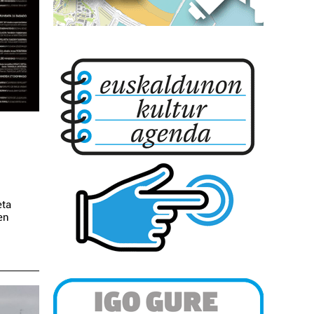
eta
en