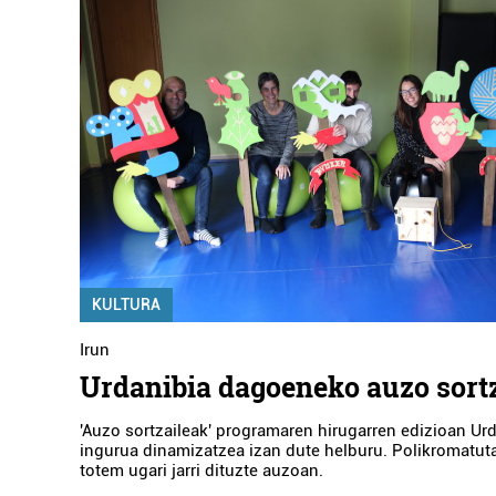
KULTURA
Irun
Urdanibia dagoeneko auzo sortz
'Auzo sortzaileak' programaren hirugarren edizioan Urd
ingurua dinamizatzea izan dute helburu. Polikromatut
totem ugari jarri dituzte auzoan.