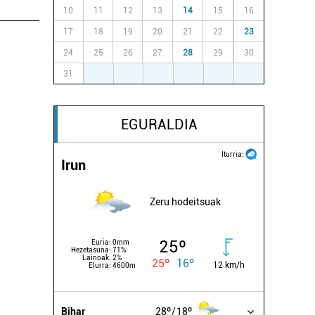
10
11
12
13
14
15
16
17
18
19
20
21
22
23
24
25
26
27
28
29
30
31
1
2
3
4
5
6
EGURALDIA
Iturria:
Irun
Zeru hodeitsuak
25º
Euria:
0mm
Hezetasuna:
71%
Lainoak:
2%
25º
16º
12 km/h
Elurra:
4600m
Bihar
28º
18º