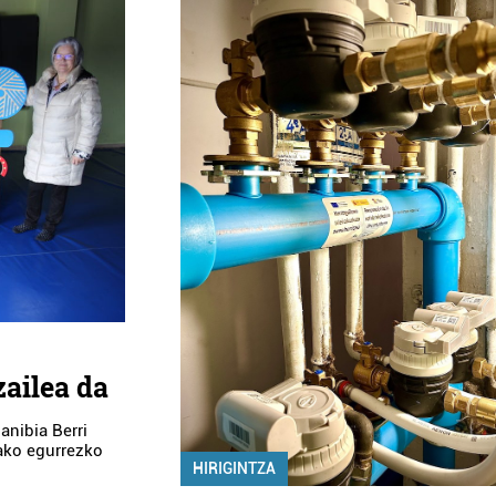
ailea da
anibia Berri
ako egurrezko
HIRIGINTZA