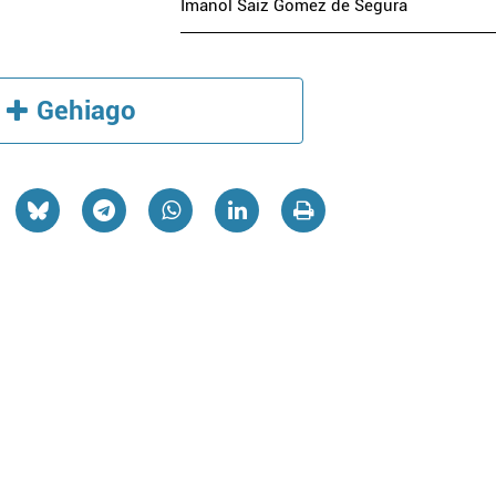
Imanol Saiz Gomez de Segura
Gehiago