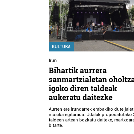
KULTURA
Irun
Bihartik aurrera
sanmartzialetan oholtz
igoko diren taldeak
aukeratu daitezke
Aurten ere irundarrek erabakiko dute jaie
musika egitaraua. Udalak proposatutako 
taldeen artean bozkatu daiteke, martxoar
bitarte.