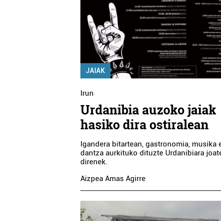
JAIAK
Irun
Urdanibia auzoko jaiak
hasiko dira ostiralean
Igandera bitartean, gastronomia, musika 
dantza aurkituko dituzte Urdanibiara joat
direnek.
Aizpea Amas Agirre