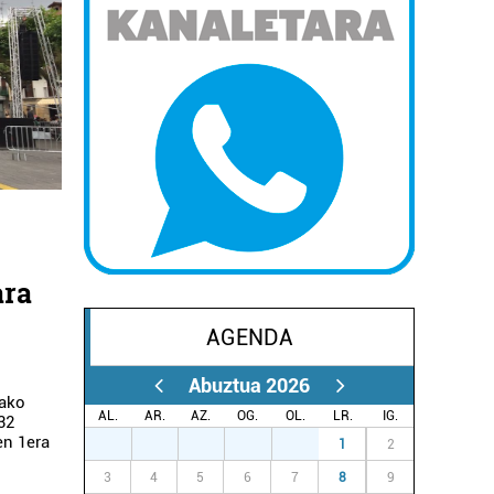
ara
AGENDA
Abuztua 2026
tako
AL.
AR.
AZ.
OG.
OL.
LR.
IG.
32
en 1era
27
28
29
30
31
1
2
3
4
5
6
7
8
9