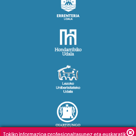
Tokiko informazioa profesionaltasunez eta euskaratik,