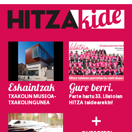
Eskaintzak
Gure berri.
TXAKOLIN MUSEOA-
Parte hartu 33. Lilatoian
TXAKOLINGUNEA
HITZA taldearekin!
+