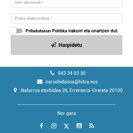
Pribatutasun Politika
irakurri eta onartzen dut.
Harpidetu
943 34 03 30
oarsobidasoa@hitza.eus
Nafarroa etorbidea 26, Errenteria-Orereta 20100
Nor gara