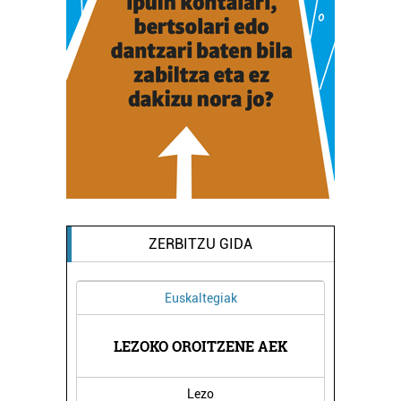
ZERBITZU GIDA
Euskaltegiak
TEGIA
LEZOKO OROITZENE AEK
LIZA
Lezo