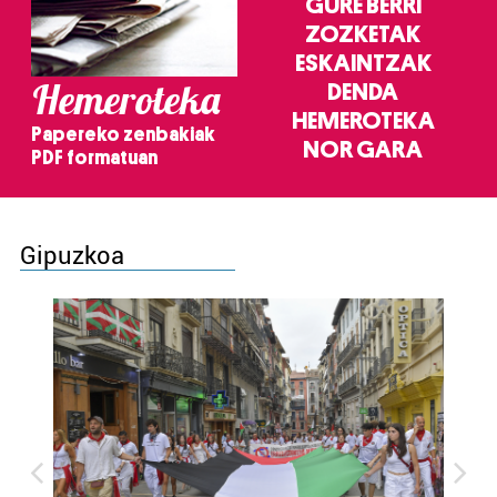
GURE BERRI
ZOZKETAK
ESKAINTZAK
Hemeroteka
DENDA
HEMEROTEKA
Papereko zenbakiak
NOR GARA
PDF formatuan
Gipuzkoa