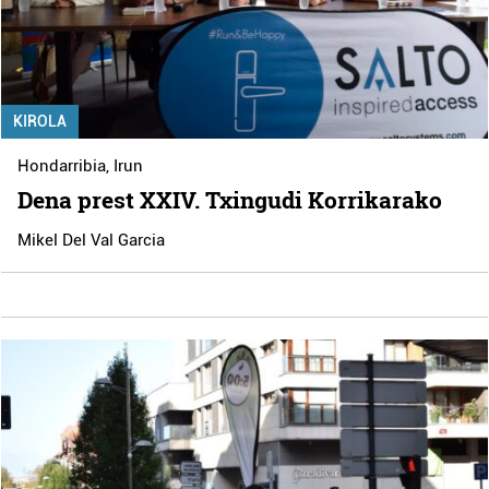
KIROLA
Hondarribia
,
Irun
Dena prest XXIV. Txingudi Korrikarako
Mikel Del Val Garcia