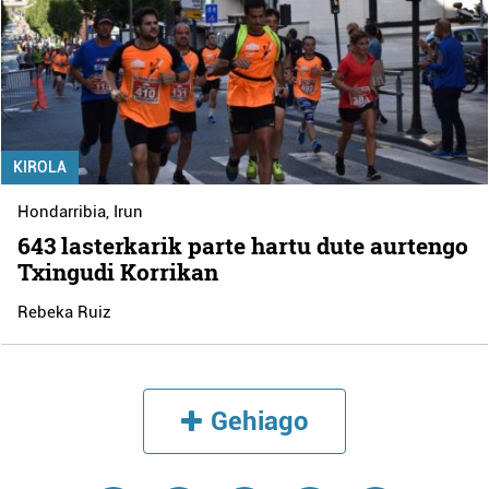
KIROLA
Hondarribia
,
Irun
643 lasterkarik parte hartu dute aurtengo
Txingudi Korrikan
Rebeka Ruiz
Gehiago