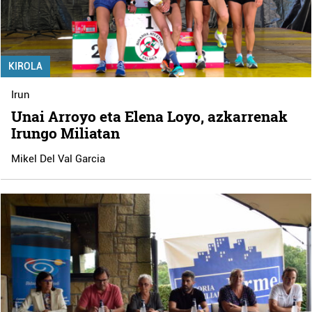
KIROLA
Irun
Unai Arroyo eta Elena Loyo, azkarrenak
Irungo Miliatan
Mikel Del Val Garcia