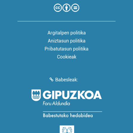
Argitalpen politika
Aniztasun politika
Pribatutasun politika
Cookieak
Babesleak: