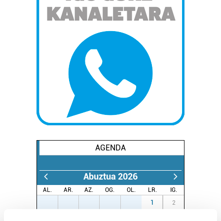
AGENDA
Abuztua 2026
AL.
AR.
AZ.
OG.
OL.
LR.
IG.
27
28
29
30
31
1
2
3
4
5
6
7
8
9