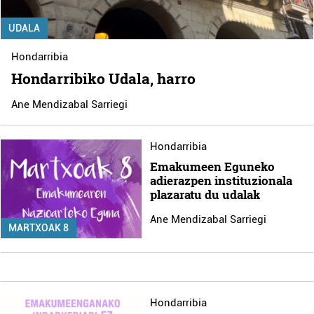
UDALA
Hondarribia
Hondarribiko Udala, harro
Ane Mendizabal Sarriegi
Hondarribia
Emakumeen Eguneko
adierazpen instituzionala
plazaratu du udalak
Ane Mendizabal Sarriegi
MARTXOAK 8
Hondarribia