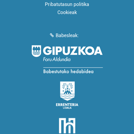
Pribatutasun politika
Cookieak
Babesleak: