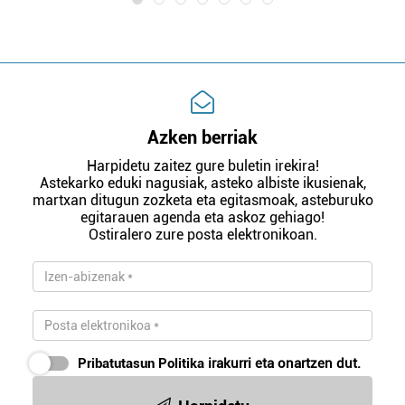
Azken berriak
Harpidetu zaitez gure buletin irekira!
Astekarko eduki nagusiak, asteko albiste ikusienak,
martxan ditugun zozketa eta egitasmoak, asteburuko
egitarauen agenda eta askoz gehiago!
Ostiralero zure posta elektronikoan.
Pribatutasun Politika
irakurri eta onartzen dut.