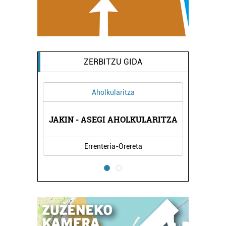
ZERBITZU GIDA
Aholkularitza
A
JAKIN - ASEGI AHOLKULARITZA
Errenteria-Orereta