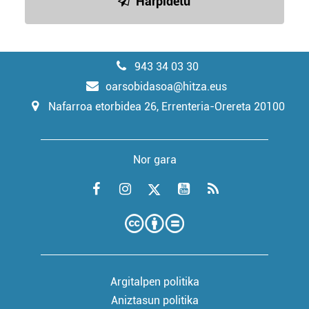
Harpidetu
943 34 03 30
oarsobidasoa@hitza.eus
Nafarroa etorbidea 26, Errenteria-Orereta 20100
Nor gara
Argitalpen politika
Aniztasun politika