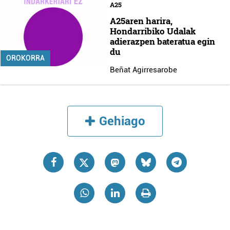
A25
A25aren harira,
Hondarribiko Udalak
adierazpen bateratua egin
du
OROKORRA
Beñat Agirresarobe
Gehiago