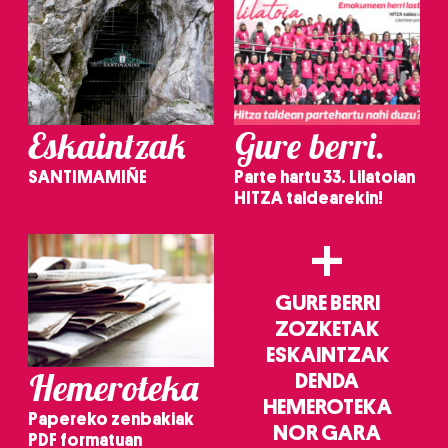
Eskaintzak
Gure berri.
SANTIMAMIÑE
Parte hartu 33. Lilatoian
HITZA taldearekin!
+
GURE BERRI
ZOZKETAK
ESKAINTZAK
Hemeroteka
DENDA
HEMEROTEKA
Papereko zenbakiak
NOR GARA
PDF formatuan