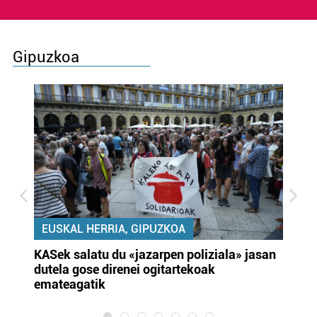
Gipuzkoa
EUSKAL HERRIA, GIPUZKOA
KASek salatu du «jazarpen poliziala» jasan
Pa
dutela gose direnei ogitartekoak
da
emateagatik
«s