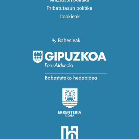
Pribatutasun politika
Cookieak
Babesleak: