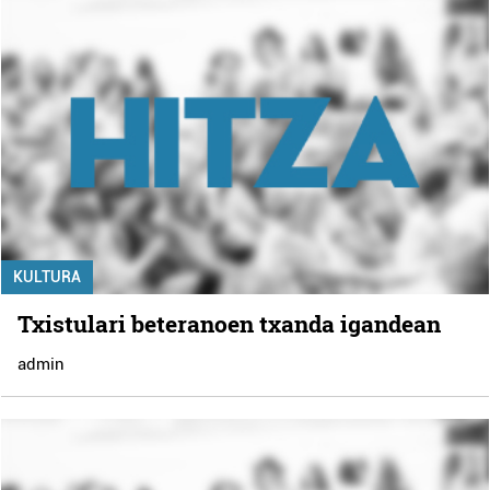
KULTURA
Txistulari beteranoen txanda igandean
admin