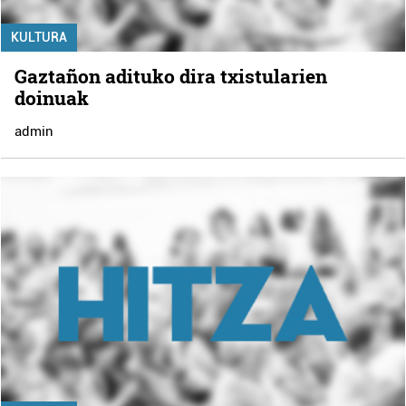
KULTURA
Gaztañon adituko dira txistularien
doinuak
admin