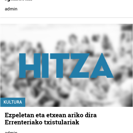
admin
KULTURA
Ezpeletan eta etxean ariko dira
Errenteriako txistulariak
admin