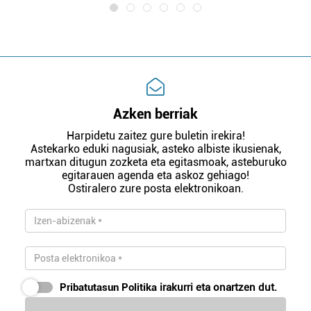
Azken berriak
Harpidetu zaitez gure buletin irekira!
Astekarko eduki nagusiak, asteko albiste ikusienak,
martxan ditugun zozketa eta egitasmoak, asteburuko
egitarauen agenda eta askoz gehiago!
Ostiralero zure posta elektronikoan.
Pribatutasun Politika
irakurri eta onartzen dut.