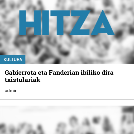
KULTURA
Gabierrota eta Fanderian ibiliko dira
txistulariak
admin