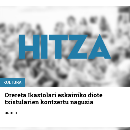
KULTURA
Orereta Ikastolari eskainiko diote
txistularien kontzertu nagusia
admin