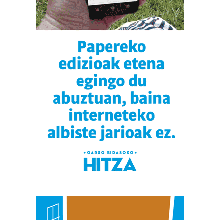
erabiltzen dituen hauta dezakezu.
Bazkide batzuek ez dizute baimenik eskatzen, eta beren
interes komertzial legitimoetan babesten dira. Ikusi gure
bazkideen zerrenda, beren ustez zein helburutarako
duten interes legitimoa eta horren aurka nola egin
dezakezun ikusteko.
Lortu zure datu pertsonalak prozesatzeko moduari
buruzko informazio gehiago eta ezarri zure lehentasunak
datuen atalean. Edozein unetan alda edo ken dezakezu
zure baimena Cookieen adierazpenean.
Webgune honek cookie propioak eta hirugarrenen cookie-
fitxategiak erabiltzen ditu. Zure esperientzia eta
zerbitzuak hobetzeko asmoz, cookie teknologiaz
baliatzen gara. Ohar hau onartuz gero, teknologia hori
erabiltzeko baimen esplizitua ematen diguzu.
Gehiago
irakurri