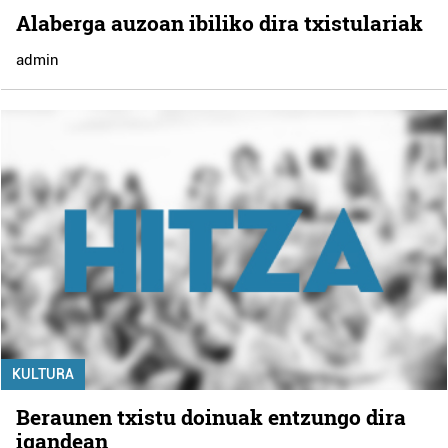
Alaberga auzoan ibiliko dira txistulariak
admin
KULTURA
Beraunen txistu doinuak entzungo dira
igandean