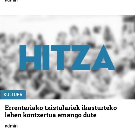
KULTURA
Errenteriako txistulariek ikasturteko
lehen kontzertua emango dute
admin