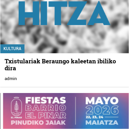
KULTURA
Txistulariak Beraungo kaleetan ibiliko
dira
admin