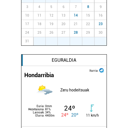
3
4
5
6
7
8
9
10
11
12
13
14
15
16
17
18
19
20
21
22
23
24
25
26
27
28
29
30
31
1
2
3
4
5
6
EGURALDIA
Iturria:
Hondarribia
Zeru hodeitsuak
24º
Euria:
0mm
Hezetasuna:
81%
Lainoak:
34%
24º
20º
11 km/h
Elurra:
4400m