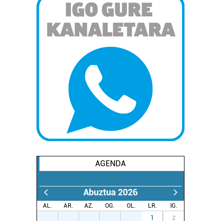
AGENDA
Abuztua 2026
AL.
AR.
AZ.
OG.
OL.
LR.
IG.
27
28
29
30
31
1
2