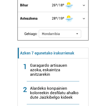
Bihar
26º
18º
Asteazkena
28º
19º
Gehiago:
Hondarribia
Azken 7 egunetako irakurrienak
1
Garagardo artisauen
azoka, eskaintza
anitzarekin
2
Alardeko konpainien
koloreekin desfilatu ahalko
dute Jaizkibelgo kideek