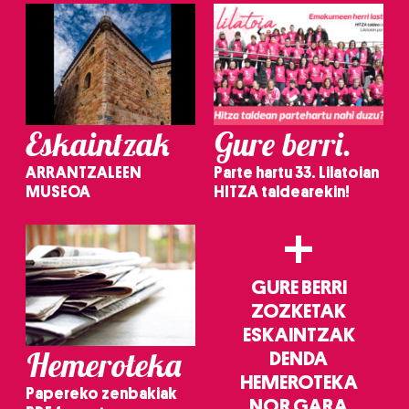
Eskaintzak
Gure berri.
ARRANTZALEEN
Parte hartu 33. Lilatoian
MUSEOA
HITZA taldearekin!
+
GURE BERRI
ZOZKETAK
ESKAINTZAK
Hemeroteka
DENDA
HEMEROTEKA
Papereko zenbakiak
NOR GARA