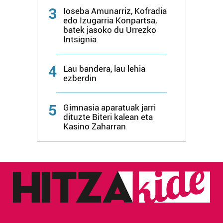
3
Ioseba Amunarriz, Kofradia
edo Izugarria Konpartsa,
batek jasoko du Urrezko
Intsignia
4
Lau bandera, lau lehia
ezberdin
5
Gimnasia aparatuak jarri
dituzte Biteri kalean eta
Kasino Zaharran