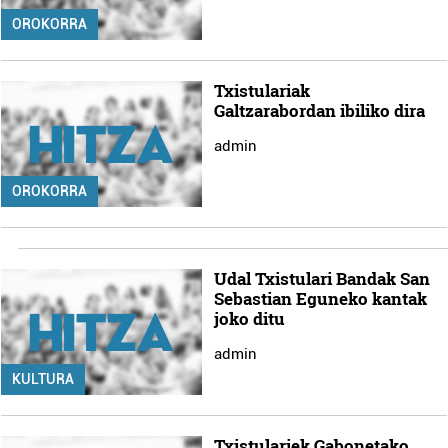
OROKORRA
Txistulariak
Galtzarabordan ibiliko dira
admin
OROKORRA
Udal Txistulari Bandak San
Sebastian Eguneko kantak
joko ditu
admin
KULTURA
Txistulariek Gabonetako