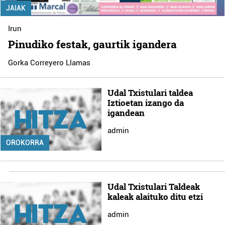
JAIAK
Irun
Pinudiko festak, gaurtik igandera
Gorka Correyero Llamas
Udal Txistulari taldea
Iztioetan izango da
igandean
admin
OROKORRA
Udal Txistulari Taldeak
kaleak alaituko ditu etzi
admin