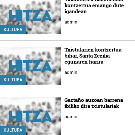
kontzertua emango dute
igandean
admin
KULTURA
Txistularien kontzertua
bihar, Santa Zezilia
egunaren harira
admin
KULTURA
Gaztaño auzoan barrena
ibiliko dira txistulariak
admin
KULTURA