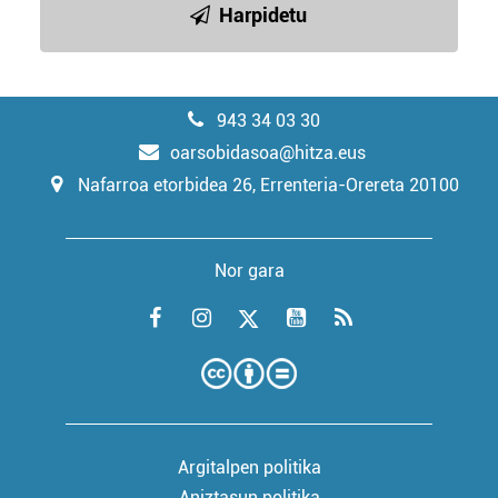
Harpidetu
943 34 03 30
oarsobidasoa@hitza.eus
Nafarroa etorbidea 26, Errenteria-Orereta 20100
Nor gara
Argitalpen politika
Aniztasun politika