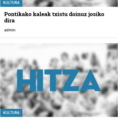
KULTURA
Pontikako kaleak txistu doinuz josiko
dira
admin
KULTURA