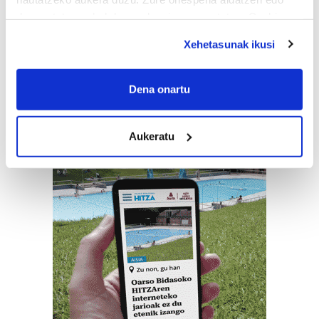
deuseztatzen ahal duzu edozein momentutan, Cookie
deklaraziotik edo Privacy triggerean klikatuz.
Xehetasunak ikusi
If you allow, we would also like to:
Collect information about your geographical
Dena onartu
location which can be accurate to within several
meters
Aukeratu
Identify your device by actively scanning it for
specific characteristics (fingerprinting)
Find out more about how your personal data is processed
and set your preferences in the
details section
.
Guk eta gure bazkideek zure datu pertsonalak
prozesatzen ditugu, zure IP zenbakia, besteak beste,
teknologia erabiliz, cookieak adibidez, iragarki eta eduki
pertsonalizatuak eskaintzeko, iragarkiak eta edukia
neurtzeko, jendeari buruzko informazioa biltzeko eta
produktuak garatzeko. Zure datuak nork eta zertarako