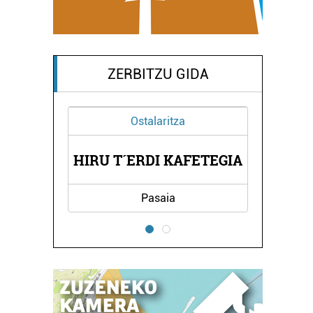
ZERBITZU GIDA
Ostalaritza
EA
HIRU T´ERDI KAFETEGIA
H
Pasaia