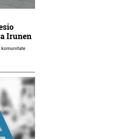
esio
ra Irunen
n komunitate