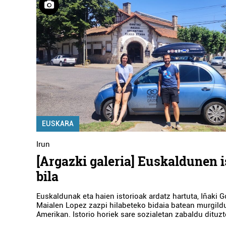
EUSKARA
Irun
[Argazki galeria] Euskaldunen i
bila
Euskaldunak eta haien istorioak ardatz hartuta, Iñaki 
Maialen Lopez zazpi hilabeteko bidaia batean murgild
Amerikan. Istorio horiek sare sozialetan zabaldu dituzt