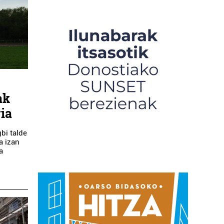
ak
ria
gbi talde
a izan
a