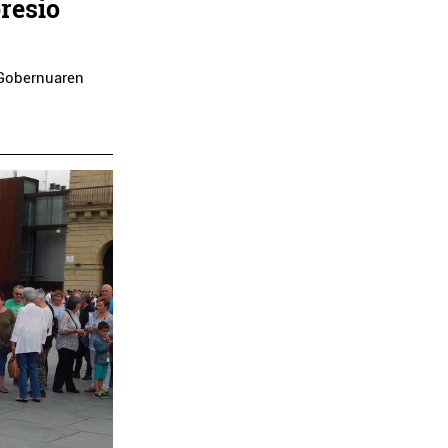
presio
o Gobernuaren
Ostalaritza
Ostalaritza
U T´ERDI KAFETEGIA
HONDAR JATETX
Pasaia
Hondarribia