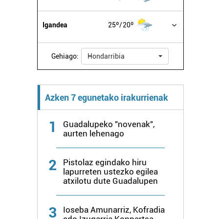
Igandea
25º
20º
Gehiago:
Hondarribia
Azken 7 egunetako irakurrienak
1
Guadalupeko "novenak",
aurten lehenago
2
Pistolaz egindako hiru
lapurreten ustezko egilea
atxilotu dute Guadalupen
3
Ioseba Amunarriz, Kofradia