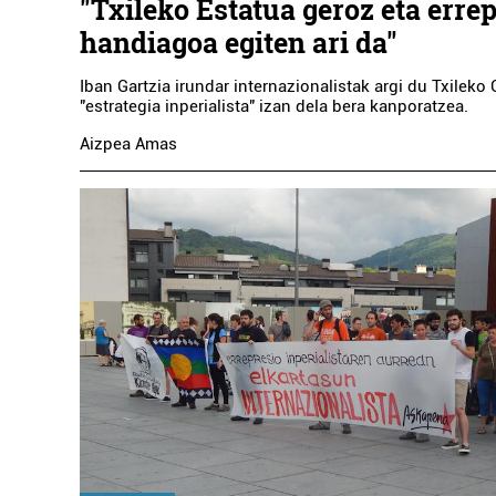
"Txileko Estatua geroz eta erre
handiagoa egiten ari da"
Iban Gartzia irundar internazionalistak argi du Txilek
"estrategia inperialista" izan dela bera kanporatzea.
Aizpea Amas
HIR