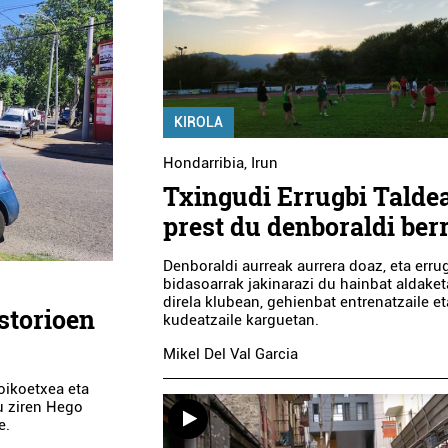
KIROLA
Hondarribia
,
Irun
Txingudi Errugbi Talde
prest du denboraldi ber
Denboraldi aurreak aurrera doaz, eta erru
bidasoarrak jakinarazi du hainbat aldaket
direla klubean, gehienbat entrenatzaile et
storioen
kudeatzaile karguetan.
Mikel Del Val Garcia
Goikoetxea eta
u ziren Hego
e.