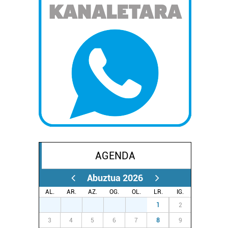
AGENDA
Abuztua 2026
AL.
AR.
AZ.
OG.
OL.
LR.
IG.
27
28
29
30
31
1
2
3
4
5
6
7
8
9