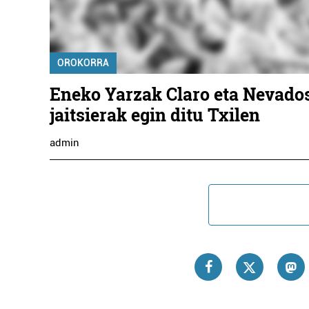
OROKORRA
Eneko Yarzak Claro eta Nevados
jaitsierak egin ditu Txilen
admin