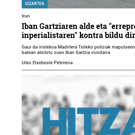
GIZARTEA
Irun
Iban Gartziaren alde eta "errepr
inperialistaren" kontra bildu di
Gaur da iristekoa Madrilera Txileko poliziak maputxee
batean atxilotu zuen Iban Gartzia irundarra.
Urko Etxebeste Petrirena