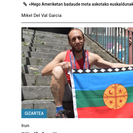
«Hego Ameriketan badaude mota askotako euskalduna
Mikel Del Val Garcia
GIZARTEA
Irun