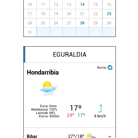
10
11
12
13
14
15
16
17
18
19
20
21
22
23
24
25
26
27
28
29
30
31
1
2
3
4
5
6
EGURALDIA
Iturria:
Hondarribia
17º
Euria:
0mm
Hezetasuna:
100%
Lainoak:
68%
24º
17º
8 km/h
Elurra:
4500m
Bihar
27º
18º