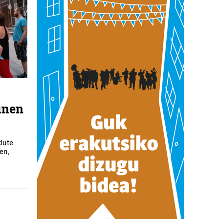
runen
dute.
en,