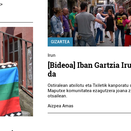
k»
GIZARTEA
Irun
[Bideoa] Iban Gartzia I
da
Ostiralean atxilotu eta Txiletik kanporatu 
Maputxe komunitatea ezagutzera joana z
otsailean.
Aizpea Amas