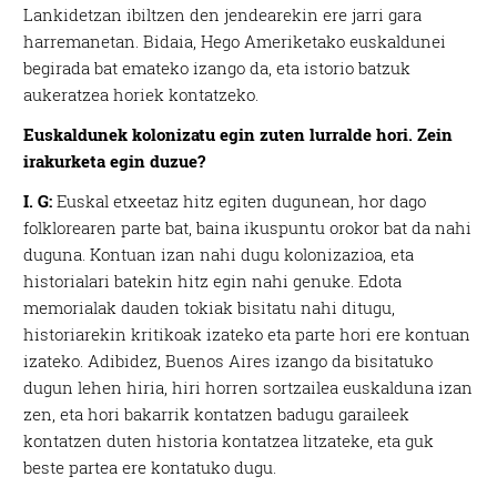
Lankidetzan ibiltzen den jendearekin ere jarri gara
harremanetan. Bidaia, Hego Ameriketako euskaldunei
begirada bat emateko izango da, eta istorio batzuk
aukeratzea horiek kontatzeko.
Euskaldunek kolonizatu egin zuten lurralde hori. Zein
irakurketa egin duzue?
I. G:
Euskal etxeetaz hitz egiten dugunean, hor dago
folklorearen parte bat, baina ikuspuntu orokor bat da nahi
duguna. Kontuan izan nahi dugu kolonizazioa, eta
historialari batekin hitz egin nahi genuke. Edota
memorialak dauden tokiak bisitatu nahi ditugu,
historiarekin kritikoak izateko eta parte hori ere kontuan
izateko. Adibidez, Buenos Aires izango da bisitatuko
dugun lehen hiria, hiri horren sortzailea euskalduna izan
zen, eta hori bakarrik kontatzen badugu garaileek
kontatzen duten historia kontatzea litzateke, eta guk
beste partea ere kontatuko dugu.