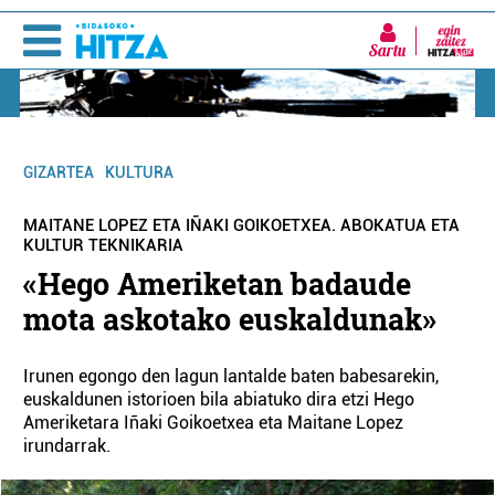
Sartu
GIZARTEA
KULTURA
MAITANE LOPEZ ETA IÑAKI GOIKOETXEA. ABOKATUA ETA
KULTUR TEKNIKARIA
«Hego Ameriketan badaude
mota askotako euskaldunak»
Irunen egongo den lagun lantalde baten babesarekin,
euskaldunen istorioen bila abiatuko dira etzi Hego
Ameriketara Iñaki Goikoetxea eta Maitane Lopez
irundarrak.