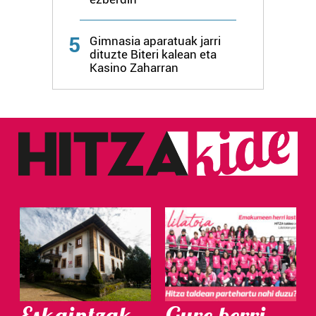
5
Gimnasia aparatuak jarri
dituzte Biteri kalean eta
Kasino Zaharran
Eskaintzak
Gure berri.