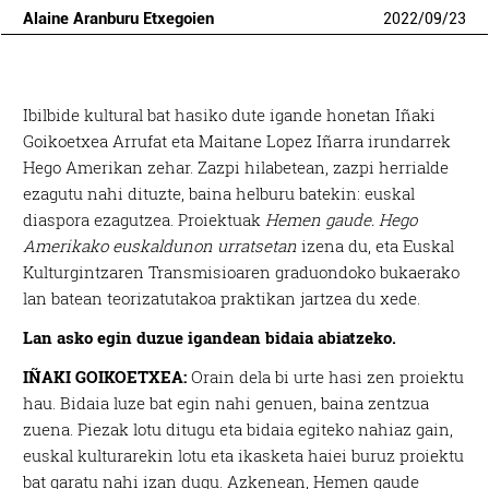
Alaine Aranburu Etxegoien
2022
/
09
/
23
Ibilbide kultural bat hasiko dute igande honetan Iñaki
Goikoetxea Arrufat eta Maitane Lopez Iñarra irundarrek
Hego Amerikan zehar. Zazpi hilabetean, zazpi herrialde
ezagutu nahi dituzte, baina helburu batekin: euskal
diaspora ezagutzea. Proiektuak
Hemen gaude. Hego
Amerikako euskaldunon urratsetan
izena du, eta Euskal
Kulturgintzaren Transmisioaren graduondoko bukaerako
lan batean teorizatutakoa praktikan jartzea du xede.
Lan asko egin duzue igandean bidaia abiatzeko.
IÑAKI GOIKOETXEA:
Orain dela bi urte hasi zen proiektu
hau. Bidaia luze bat egin nahi genuen, baina zentzua
zuena. Piezak lotu ditugu eta bidaia egiteko nahiaz gain,
euskal kulturarekin lotu eta ikasketa haiei buruz proiektu
bat garatu nahi izan dugu. Azkenean, Hemen gaude