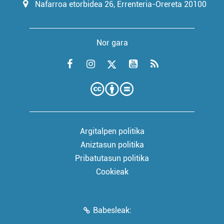
Nafarroa etorbidea 26, Errenteria-Orereta 20100
Nor gara
Argitalpen politika
Aniztasun politika
Pribatutasun politika
Cookieak
Babesleak: