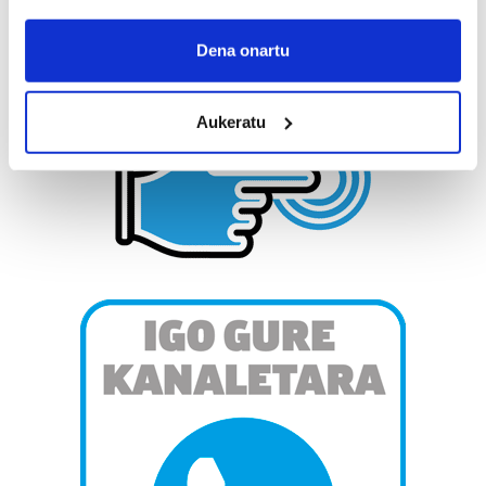
If you allow, we would also like to:
Collect information about your geographical
Dena onartu
location which can be accurate to within several
meters
Aukeratu
Identify your device by actively scanning it for
specific characteristics (fingerprinting)
Find out more about how your personal data is processed
and set your preferences in the
details section
.
Guk eta gure bazkideek zure datu pertsonalak
prozesatzen ditugu, zure IP zenbakia, besteak beste,
teknologia erabiliz, cookieak adibidez, iragarki eta eduki
pertsonalizatuak eskaintzeko, iragarkiak eta edukia
neurtzeko, jendeari buruzko informazioa biltzeko eta
produktuak garatzeko. Zure datuak nork eta zertarako
erabiltzen dituen hauta dezakezu.
Bazkide batzuek ez dizute baimenik eskatzen, eta beren