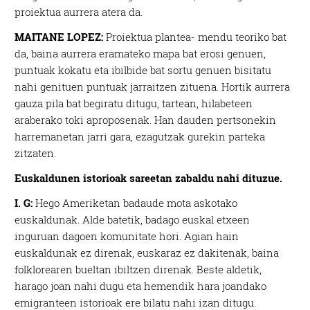
proiektua aurrera atera da.
MAITANE LOPEZ:
Proiektua plantea- mendu teoriko bat
da, baina aurrera eramateko mapa bat erosi genuen,
puntuak kokatu eta ibilbide bat sortu genuen bisitatu
nahi genituen puntuak jarraitzen zituena. Hortik aurrera
gauza pila bat begiratu ditugu, tartean, hilabeteen
araberako toki aproposenak. Han dauden pertsonekin
harremanetan jarri gara, ezagutzak gurekin parteka
zitzaten.
Euskaldunen istorioak sareetan zabaldu nahi dituzue.
I. G:
Hego Ameriketan badaude mota askotako
euskaldunak. Alde batetik, badago euskal etxeen
inguruan dagoen komunitate hori. Agian hain
euskaldunak ez direnak, euskaraz ez dakitenak, baina
folklorearen bueltan ibiltzen direnak. Beste aldetik,
harago joan nahi dugu eta hemendik hara joandako
emigranteen istorioak ere bilatu nahi izan ditugu.