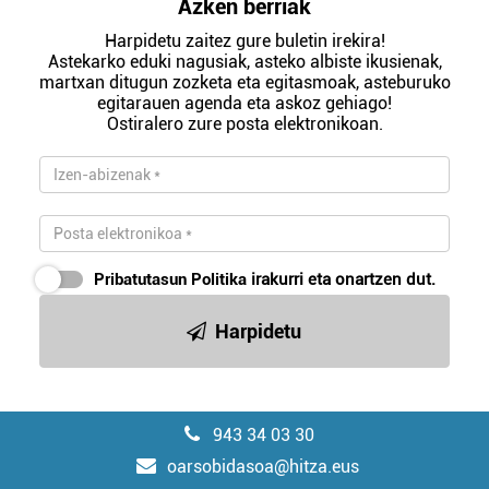
Azken berriak
Harpidetu zaitez gure buletin irekira!
Astekarko eduki nagusiak, asteko albiste ikusienak,
martxan ditugun zozketa eta egitasmoak, asteburuko
egitarauen agenda eta askoz gehiago!
Ostiralero zure posta elektronikoan.
Pribatutasun Politika
irakurri eta onartzen dut.
Harpidetu
943 34 03 30
oarsobidasoa@hitza.eus