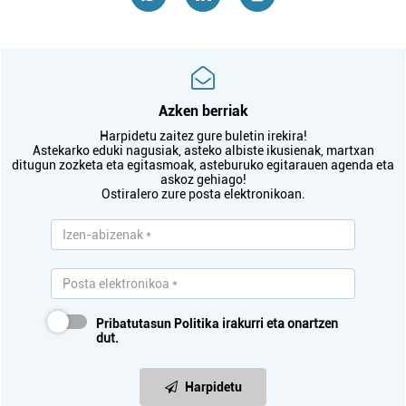
Azken berriak
Harpidetu zaitez gure buletin irekira!
Astekarko eduki nagusiak, asteko albiste ikusienak, martxan
ditugun zozketa eta egitasmoak, asteburuko egitarauen agenda eta
askoz gehiago!
Ostiralero zure posta elektronikoan.
Pribatutasun Politika
irakurri eta onartzen
dut.
Harpidetu