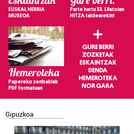
EUSKAL HERRIA
Parte hartu 33. Lilatoian
MUSEOA
HITZA taldearekin!
+
GURE BERRI
ZOZKETAK
ESKAINTZAK
Hemeroteka
DENDA
HEMEROTEKA
Papereko zenbakiak
NOR GARA
PDF formatuan
Gipuzkoa