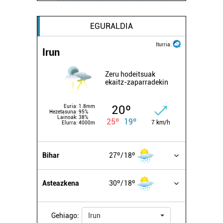
EGURALDIA
Iturria:
Irun
Zeru hodeitsuak
ekaitz-zaparradekin
20º
Euria:
1.8mm
Hezetasuna:
95%
Lainoak:
38%
25º
19º
7 km/h
Elurra:
4000m
Bihar
27º
18º
Asteazkena
30º
18º
Gehiago:
Irun