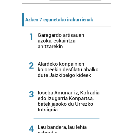
Azken 7 egunetako irakurrienak
1
Garagardo artisauen
azoka, eskaintza
anitzarekin
2
Alardeko konpainien
koloreekin desfilatu ahalko
dute Jaizkibelgo kideek
3
Ioseba Amunarriz, Kofradia
edo Izugarria Konpartsa,
batek jasoko du Urrezko
Intsignia
4
Lau bandera, lau lehia
ezberdin