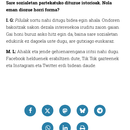
Sare sozialetan partekatuko dituzue istorioak. Nola
eman diozue horri forma?
I. G:
Pilulak
sortu nahi ditugu bidea egin ahala. Ondoren
bakoitzak sakon dezala interesekoa iruditu zaion gaian.
Gai honi buruz asko hitz egin da, baina sare sozialetan
edukirik ez dagoela uste dugu, are gutxiago euskaraz.
M. L:
Ahalik eta jende gehienarengana iritsi nahi dugu.
Facebook helduenek erabiltzen dute, Tik Tok gazteenek
eta Instagram eta Twitter erdi bidean daude.