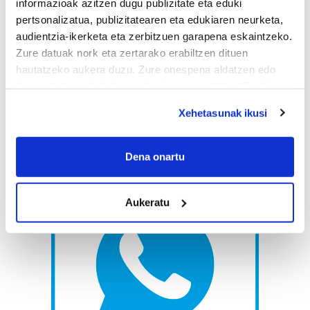
informazioak azitzen dugu publizitate eta eduki
pertsonalizatua, publizitatearen eta edukiaren neurketa,
audientzia-ikerketa eta zerbitzuen garapena eskaintzeko.
Zure datuak nork eta zertarako erabiltzen dituen
hautatzeko aukera duzu. Zure onespena aldatzen edo
deuseztatzen ahal duzu edozein momentutan, Cookie
deklaraziotik edo Privacy triggerean klikatuz.
Xehetasunak ikusi
If you allow, we would also like to:
Collect information about your geographical
Dena onartu
location which can be accurate to within several
meters
Aukeratu
Identify your device by actively scanning it for
specific characteristics (fingerprinting)
Find out more about how your personal data is processed
and set your preferences in the
details section
.
Guk eta gure bazkideek zure datu pertsonalak
prozesatzen ditugu, zure IP zenbakia, besteak beste,