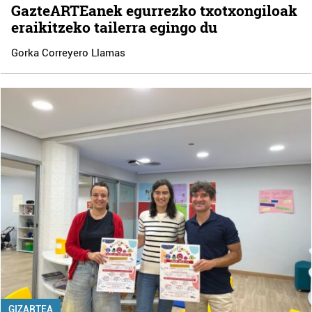
GazteARTEanek egurrezko txotxongiloak
eraikitzeko tailerra egingo du
Gorka Correyero Llamas
GIZARTEA