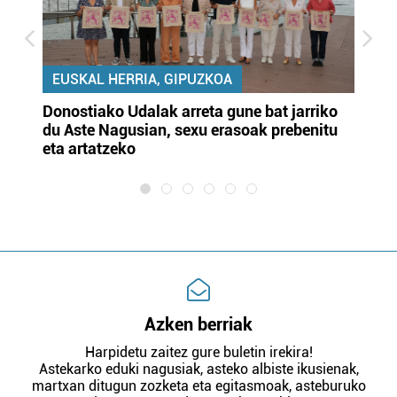
EUSKAL HERRIA, GIPUZKOA
Donostiako Udalak arreta gune bat jarriko
Ur
du Aste Nagusian, sexu erasoak prebenitu
es
eta artatzeko
lu
Azken berriak
Harpidetu zaitez gure buletin irekira!
Astekarko eduki nagusiak, asteko albiste ikusienak,
martxan ditugun zozketa eta egitasmoak, asteburuko