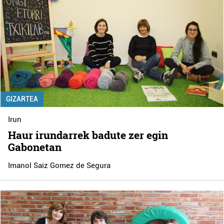
GIZARTEA
Irun
Haur irundarrek badute zer egin
Gabonetan
Imanol Saiz Gomez de Segura