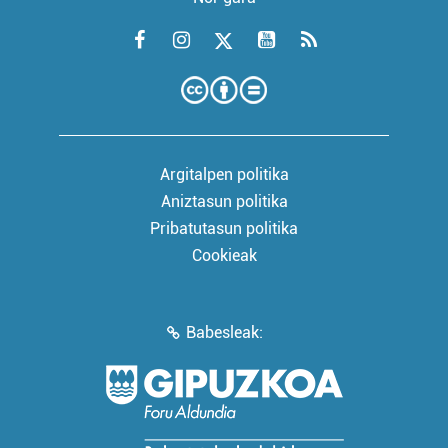
Argitalpen politika
Aniztasun politika
Pribatutasun politika
Cookieak
Babesleak: