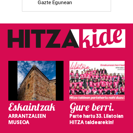
Gazte Egunean
Eskaintzak
Gure berri.
ARRANTZALEEN
Parte hartu 33. Lilatoian
MUSEOA
HITZA taldearekin!