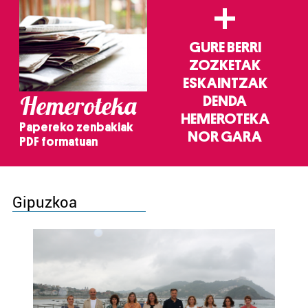
+
GURE BERRI
ZOZKETAK
ESKAINTZAK
Hemeroteka
DENDA
HEMEROTEKA
Papereko zenbakiak
NOR GARA
PDF formatuan
Gipuzkoa