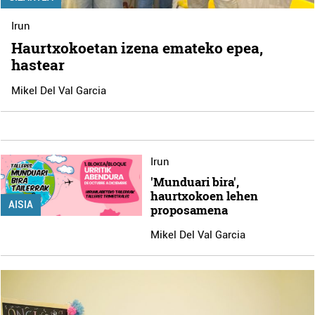
Irun
Haurtxokoetan izena emateko epea,
hastear
Mikel Del Val Garcia
Irun
'Munduari bira',
haurtxokoen lehen
AISIA
proposamena
Mikel Del Val Garcia