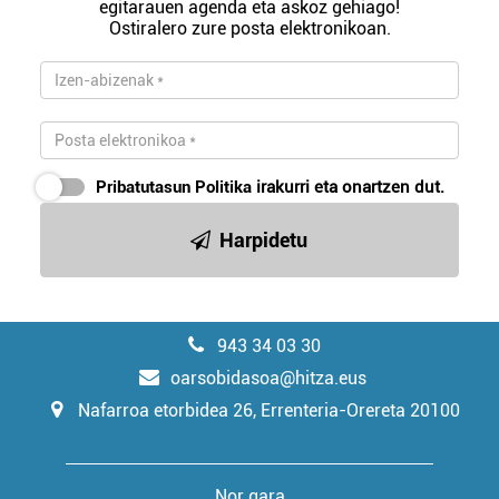
egitarauen agenda eta askoz gehiago!
Ostiralero zure posta elektronikoan.
Pribatutasun Politika
irakurri eta onartzen dut.
Harpidetu
943 34 03 30
oarsobidasoa@hitza.eus
Nafarroa etorbidea 26, Errenteria-Orereta 20100
Nor gara