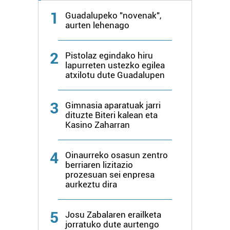
1
Guadalupeko "novenak",
aurten lehenago
2
Pistolaz egindako hiru
lapurreten ustezko egilea
atxilotu dute Guadalupen
3
Gimnasia aparatuak jarri
dituzte Biteri kalean eta
Kasino Zaharran
4
Oinaurreko osasun zentro
berriaren lizitazio
prozesuan sei enpresa
aurkeztu dira
5
Josu Zabalaren erailketa
jorratuko dute aurtengo