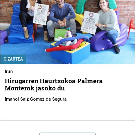
GIZARTEA
Irun
Hirugarren Haurtxokoa Palmera
Monterok jasoko du
Imanol Saiz Gomez de Segura