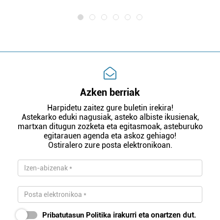
Azken berriak
Harpidetu zaitez gure buletin irekira!
Astekarko eduki nagusiak, asteko albiste ikusienak,
martxan ditugun zozketa eta egitasmoak, asteburuko
egitarauen agenda eta askoz gehiago!
Ostiralero zure posta elektronikoan.
Pribatutasun Politika
irakurri eta onartzen dut.