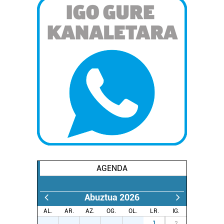
AGENDA
Abuztua 2026
AL.
AR.
AZ.
OG.
OL.
LR.
IG.
27
28
29
30
31
1
2