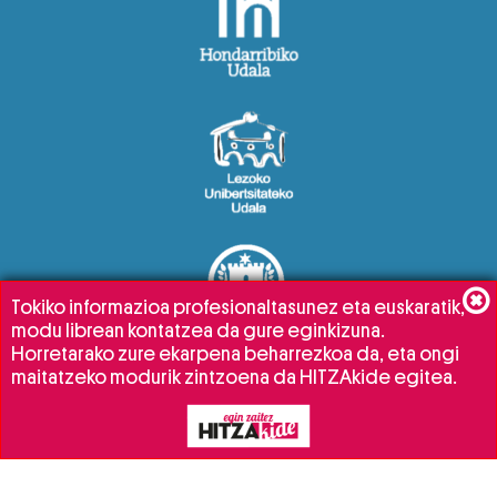
Tokiko informazioa profesionaltasunez eta euskaratik,
modu librean kontatzea da gure eginkizuna.
Horretarako zure ekarpena beharrezkoa da, eta ongi
maitatzeko modurik zintzoena da HITZAkide egitea.