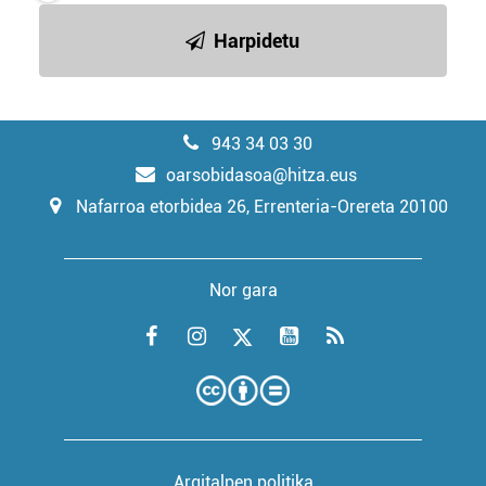
Harpidetu
943 34 03 30
oarsobidasoa@hitza.eus
Nafarroa etorbidea 26, Errenteria-Orereta 20100
Nor gara
Argitalpen politika