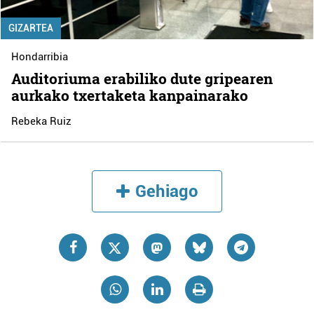
GIZARTEA
Hondarribia
Auditoriuma erabiliko dute gripearen
aurkako txertaketa kanpainarako
Rebeka Ruiz
Gehiago