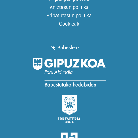
Aniztasun politika
Pribatutasun politika
Cookieak
Babesleak: