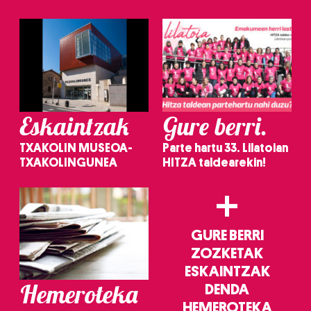
Eskaintzak
Gure berri.
TXAKOLIN MUSEOA-
Parte hartu 33. Lilatoian
TXAKOLINGUNEA
HITZA taldearekin!
+
GURE BERRI
ZOZKETAK
ESKAINTZAK
Hemeroteka
DENDA
HEMEROTEKA