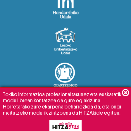
Tokiko informazioa profesionaltasunez eta euskaratik,
modu librean kontatzea da gure eginkizuna.
Horretarako zure ekarpena beharrezkoa da, eta ongi
maitatzeko modurik zintzoena da HITZAkide egitea.