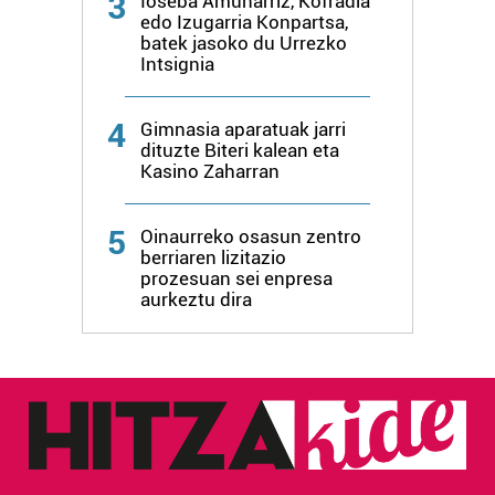
3
Ioseba Amunarriz, Kofradia
irakurri
edo Izugarria Konpartsa,
batek jasoko du Urrezko
Intsignia
4
Gimnasia aparatuak jarri
dituzte Biteri kalean eta
Kasino Zaharran
5
Oinaurreko osasun zentro
berriaren lizitazio
prozesuan sei enpresa
aurkeztu dira