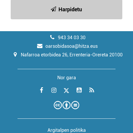
Harpidetu
943 34 03 30
oarsobidasoa@hitza.eus
Nafarroa etorbidea 26, Errenteria-Orereta 20100
Nor gara
Argitalpen politika