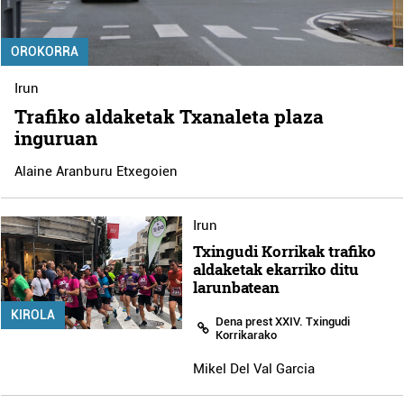
OROKORRA
Irun
Trafiko aldaketak Txanaleta plaza
inguruan
Alaine Aranburu Etxegoien
Irun
Txingudi Korrikak trafiko
aldaketak ekarriko ditu
larunbatean
KIROLA
Dena prest XXIV. Txingudi
Korrikarako
Mikel Del Val Garcia