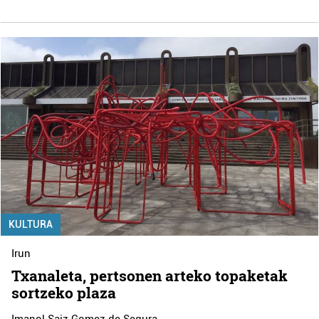
KULTURA
Irun
Txanaleta, pertsonen arteko topaketak
sortzeko plaza
Imanol Saiz Gomez de Segura