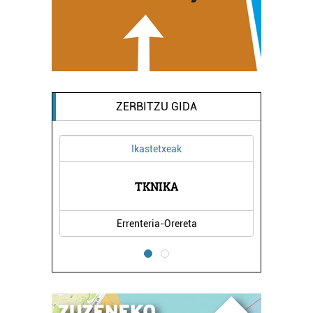
ZERBITZU GIDA
Ikastetxeak
ETXEA
TKNIKA
ALBE
Errenteria-Orereta