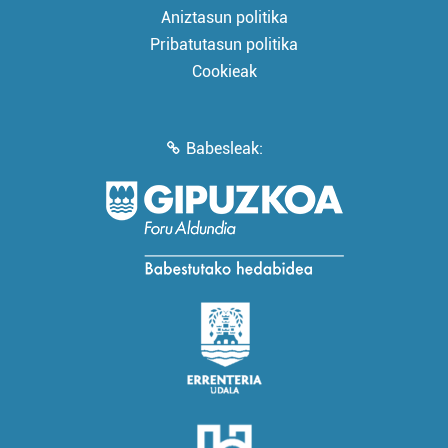
Aniztasun politika
Pribatutasun politika
Cookieak
Babesleak: