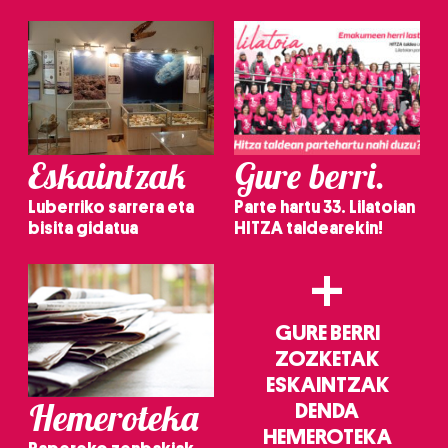
Eskaintzak
Gure berri.
Luberriko sarrera eta
Parte hartu 33. Lilatoian
bisita gidatua
HITZA taldearekin!
+
GURE BERRI
ZOZKETAK
ESKAINTZAK
Hemeroteka
DENDA
HEMEROTEKA