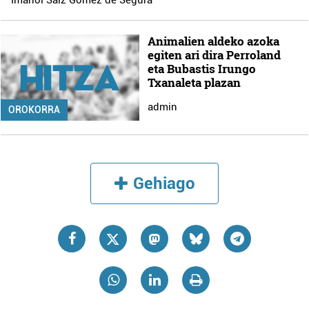
Animalien aldeko azoka
egiten ari dira Perroland
eta Bubastis Irungo
Txanaleta plazan
admin
OROKORRA
Gehiago