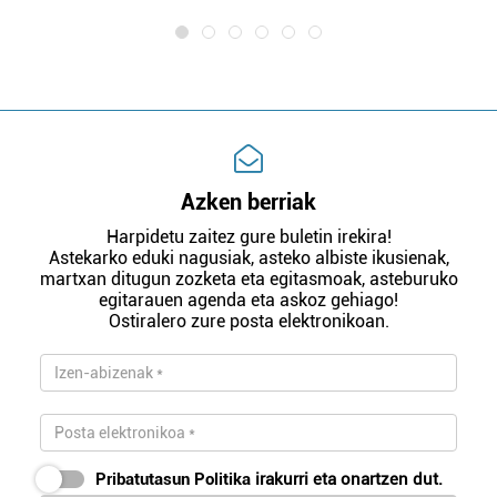
Azken berriak
Harpidetu zaitez gure buletin irekira!
Astekarko eduki nagusiak, asteko albiste ikusienak,
martxan ditugun zozketa eta egitasmoak, asteburuko
egitarauen agenda eta askoz gehiago!
Ostiralero zure posta elektronikoan.
Pribatutasun Politika
irakurri eta onartzen dut.