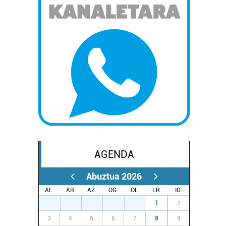
AGENDA
Abuztua 2026
AL.
AR.
AZ.
OG.
OL.
LR.
IG.
27
28
29
30
31
1
2
3
4
5
6
7
8
9