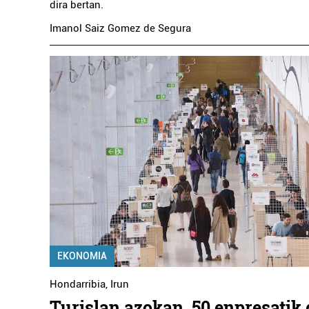
dira bertan.
Imanol Saiz Gomez de Segura
EKONOMIA
Hondarribia
,
Irun
Turislan azokan, 50 enpresatik 