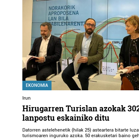
EKONOMIA
Irun
Hirugarren Turislan azokak 30
lanpostu eskainiko ditu
Datorren astelehenetik (hilak 25) asteartera bitarte luz
turismoaren inguruko azoka. 50 erakusketari baino ge