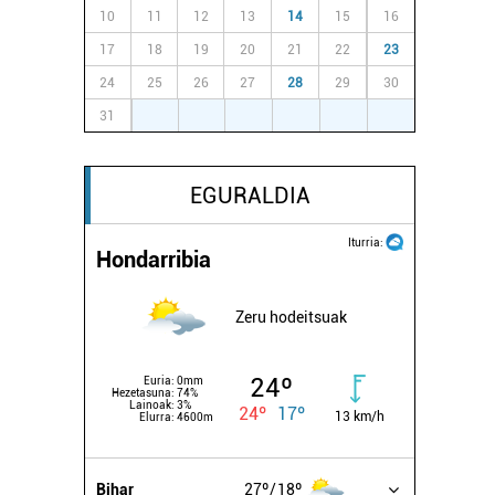
10
11
12
13
14
15
16
17
18
19
20
21
22
23
24
25
26
27
28
29
30
31
1
2
3
4
5
6
EGURALDIA
Iturria:
Hondarribia
Zeru hodeitsuak
24º
Euria:
0mm
Hezetasuna:
74%
Lainoak:
3%
24º
17º
13 km/h
Elurra:
4600m
Bihar
27º
18º