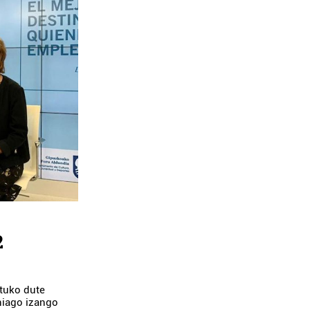
2
atuko dute
hiago izango