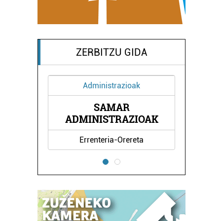
ZERBITZU GIDA
Administrazioak
SAMAR
NDA
BE
ADMINISTRAZIOAK
Errenteria-Orereta