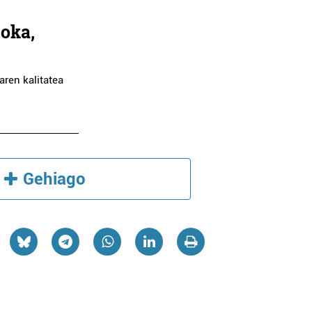
oka,
aren kalitatea
Gehiago