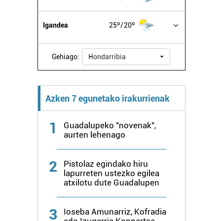
Igandea
25º
20º
Gehiago:
Hondarribia
Azken 7 egunetako irakurrienak
1
Guadalupeko "novenak",
aurten lehenago
2
Pistolaz egindako hiru
lapurreten ustezko egilea
atxilotu dute Guadalupen
3
Ioseba Amunarriz, Kofradia