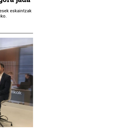
resek eskaintzak
eko.
Administrazioak
Belar dendak
SAMAR
BELARRAK EKODE
DMINISTRAZIOAK
Errenteria-Orereta
Irun