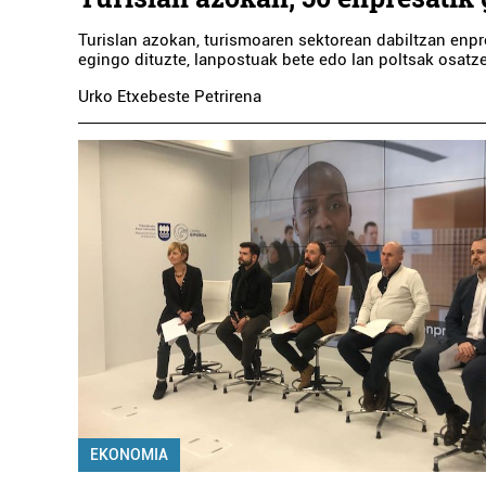
Turislan azokan, turismoaren sektorean dabiltzan enp
egingo dituzte, lanpostuak bete edo lan poltsak osatz
Urko Etxebeste Petrirena
A
EKONOMIA