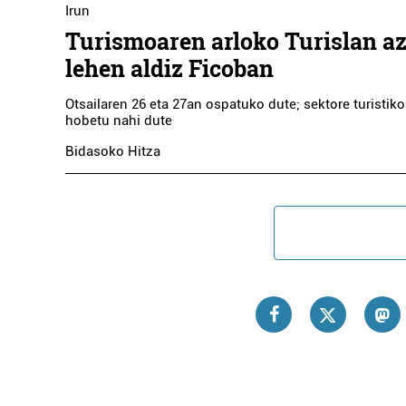
Irun
Turismoaren arloko Turislan az
lehen aldiz Ficoban
Otsailaren 26 eta 27an ospatuko dute; sektore turistiko
hobetu nahi dute
Bidasoko Hitza