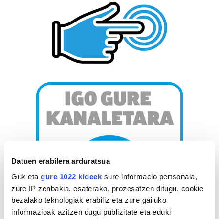
Datuen erabilera arduratsua
Guk eta
gure 1022 kideek
sure informacio pertsonala,
zure IP zenbakia, esaterako, prozesatzen ditugu, cookie
bezalako teknologiak erabiliz eta zure gailuko
informazioak azitzen dugu publizitate eta eduki