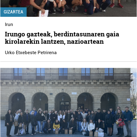
GIZARTEA
Irun
Irungo gazteak, berdintasunaren gaia
kirolarekin lantzen, nazioartean
Urko Etxebeste Petrirena