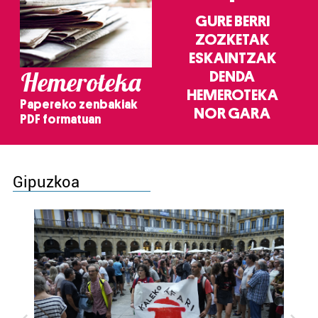
GURE BERRI
ZOZKETAK
ESKAINTZAK
Hemeroteka
DENDA
HEMEROTEKA
Papereko zenbakiak
NOR GARA
PDF formatuan
Gipuzkoa