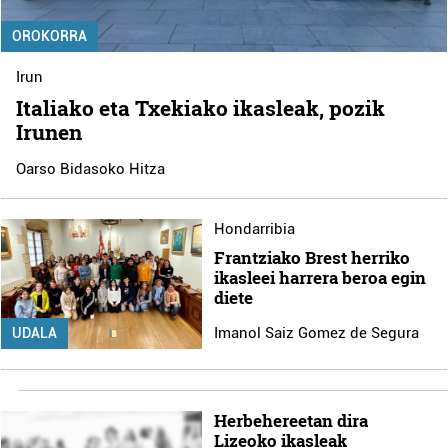
OROKORRA
Irun
Italiako eta Txekiako ikasleak, pozik
Irunen
Oarso Bidasoko Hitza
Hondarribia
Frantziako Brest herriko
ikasleei harrera beroa egin
diete
Imanol Saiz Gomez de Segura
UDALA
Herbehereetan dira
Lizeoko ikasleak