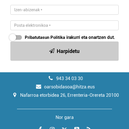
Pribatutasun Politika
irakurri eta onartzen dut.
Harpidetu
943 34 03 30
oarsobidasoa@hitza.eus
Nafarroa etorbidea 26, Errenteria-Orereta 20100
Nor gara