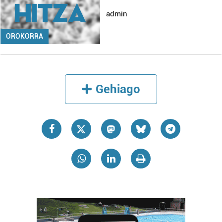
admin
OROKORRA
Gehiago