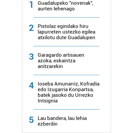
1
zerbitzuak hobetzeko asmoz, cookie teknologiaz
Guadalupeko "novenak",
aurten lehenago
baliatzen gara. Ohar hau onartuz gero, teknologia hori
erabiltzeko baimen esplizitua ematen diguzu.
Gehiago
irakurri
2
Pistolaz egindako hiru
lapurreten ustezko egilea
atxilotu dute Guadalupen
3
Garagardo artisauen
azoka, eskaintza
anitzarekin
4
Ioseba Amunarriz, Kofradia
edo Izugarria Konpartsa,
batek jasoko du Urrezko
Intsignia
5
Lau bandera, lau lehia
ezberdin