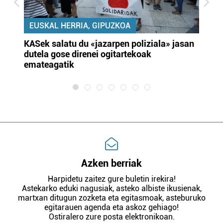
EUSKAL HERRIA, GIPUZKOA
KASek salatu du «jazarpen poliziala» jasan
Pa
dutela gose direnei ogitartekoak
da
emateagatik
«s
Azken berriak
Harpidetu zaitez gure buletin irekira!
Astekarko eduki nagusiak, asteko albiste ikusienak,
martxan ditugun zozketa eta egitasmoak, asteburuko
egitarauen agenda eta askoz gehiago!
Ostiralero zure posta elektronikoan.