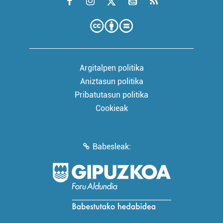
Argitalpen politika
Aniztasun politika
Pribatutasun politika
Cookieak
Babesleak: