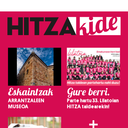
Eskaintzak
Gure berri.
ARRANTZALEEN
Parte hartu 33. Lilatoian
MUSEOA
HITZA taldearekin!
+