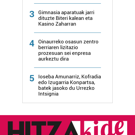
3
Gimnasia aparatuak jarri
dituzte Biteri kalean eta
Kasino Zaharran
4
Oinaurreko osasun zentro
berriaren lizitazio
prozesuan sei enpresa
aurkeztu dira
5
Ioseba Amunarriz, Kofradia
edo Izugarria Konpartsa,
batek jasoko du Urrezko
Intsignia