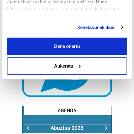
Zure datuak nork eta zertarako erabiltzen dituen
hautatzeko aukera duzu. Zure onespena aldatzen edo
deuseztatzen ahal duzu edozein momentutan, Cookie
deklaraziotik edo Privacy triggerean klikatuz.
Xehetasunak ikusi
If you allow, we would also like to:
Collect information about your geographical
Dena onartu
location which can be accurate to within several
meters
Aukeratu
Identify your device by actively scanning it for
specific characteristics (fingerprinting)
Find out more about how your personal data is processed
and set your preferences in the
details section
.
Guk eta gure bazkideek zure datu pertsonalak
AGENDA
prozesatzen ditugu, zure IP zenbakia, besteak beste,
teknologia erabiliz, cookieak adibidez, iragarki eta eduki
pertsonalizatuak eskaintzeko, iragarkiak eta edukia
Abuztua 2026
neurtzeko, jendeari buruzko informazioa biltzeko eta