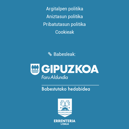
Argitalpen politika
Aniztasun politika
Pribatutasun politika
Cookieak
Babesleak: