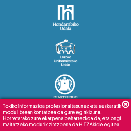
Tokiko informazioa profesionaltasunez eta euskaratik,
modu librean kontatzea da gure eginkizuna.
Horretarako zure ekarpena beharrezkoa da, eta ongi
maitatzeko modurik zintzoena da HITZAkide egitea.