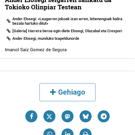
Tokioko Olinpiar Testean
Ander Elosegi: «Laugarren jokoak izan arren, lehenengoak balira
bezala hartuko ditut»
[Galeria] Harrera beroa egin diete Elosegi, Olazabal eta Crespori
Ander Elosegi, munduko txapeldunorde
Imanol Saiz Gomez de Segura
Gehiago