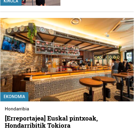
KIROLA
EKONOMIA
Hondarribia
[Erreportajea] Euskal pintxoak,
Hondarribitik Tokiora