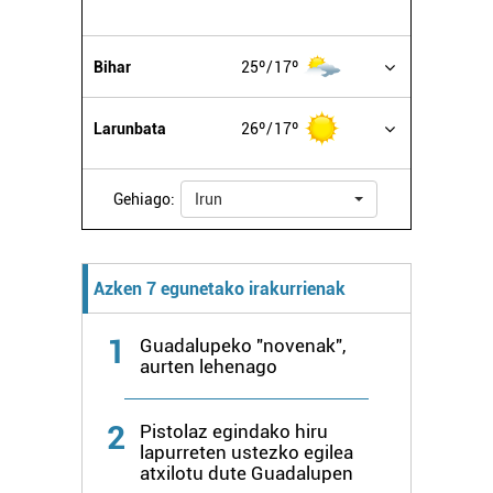
erabiltzeko baimen esplizitua ematen diguzu.
Gehiago
irakurri
Bihar
25º
17º
Larunbata
26º
17º
Gehiago:
Irun
Azken 7 egunetako irakurrienak
1
Guadalupeko "novenak",
aurten lehenago
2
Pistolaz egindako hiru
lapurreten ustezko egilea
atxilotu dute Guadalupen