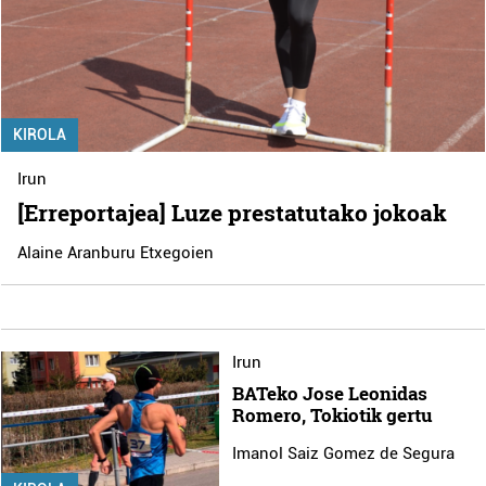
KIROLA
Irun
[Erreportajea] Luze prestatutako jokoak
Alaine Aranburu Etxegoien
Irun
BATeko Jose Leonidas
Romero, Tokiotik gertu
Imanol Saiz Gomez de Segura