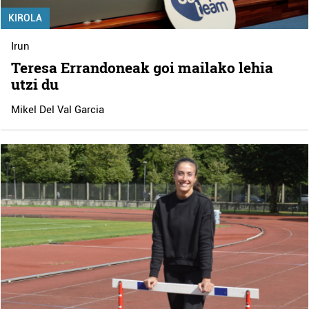
KIROLA
Irun
Teresa Errandoneak goi mailako lehia
utzi du
Mikel Del Val Garcia