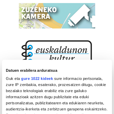
Datuen erabilera arduratsua
Guk eta
gure 1022 kideek
sure informacio pertsonala,
zure IP zenbakia, esaterako, prozesatzen ditugu, cookie
bezalako teknologiak erabiliz eta zure gailuko
informazioak azitzen dugu publizitate eta eduki
pertsonalizatua, publizitatearen eta edukiaren neurketa,
audientzia-ikerketa eta zerbitzuen garapena eskaintzeko.