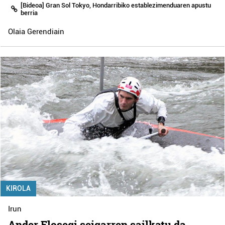
[Bideoa] Gran Sol Tokyo, Hondarribiko establezimenduaren apustu
berria
Olaia Gerendiain
KIROLA
Irun
Ander Elosegi seigarren sailkatu da