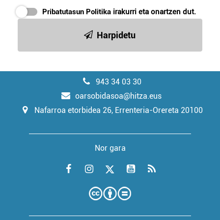
Pribatutasun Politika
irakurri eta onartzen dut.
Harpidetu
943 34 03 30
oarsobidasoa@hitza.eus
Nafarroa etorbidea 26, Errenteria-Orereta 20100
Nor gara