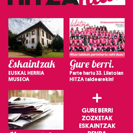
Eskaintzak
Gure berri.
EUSKAL HERRIA
Parte hartu 33. Lilatoian
MUSEOA
HITZA taldearekin!
+
GURE BERRI
ZOZKETAK
ESKAINTZAK