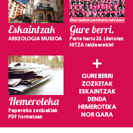
Eskaintzak
Gure berri.
ARKEOLOGIA MUSEOA
Parte hartu 33. Lilatoian
HITZA taldearekin!
+
GURE BERRI
ZOZKETAK
ESKAINTZAK
Hemeroteka
DENDA
HEMEROTEKA
Papereko zenbakiak
NOR GARA
PDF formatuan