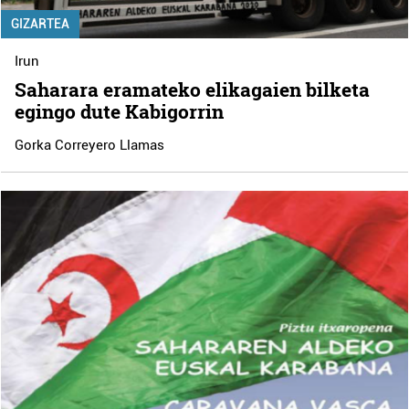
GIZARTEA
Irun
Saharara eramateko elikagaien bilketa
egingo dute Kabigorrin
Gorka Correyero Llamas