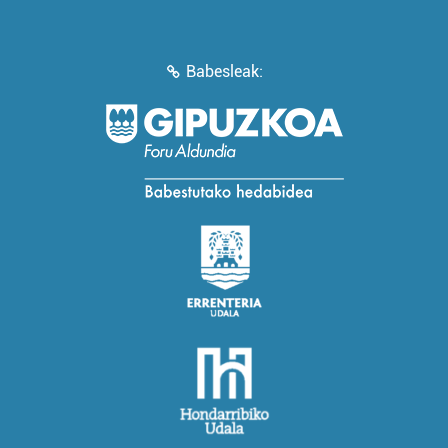
Babesleak: