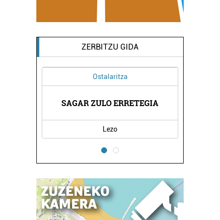
ZERBITZU GIDA
Ostalaritza
Musik
SAGAR ZULO ERRETEGIA
TOMAS GARBIZ
Lezo