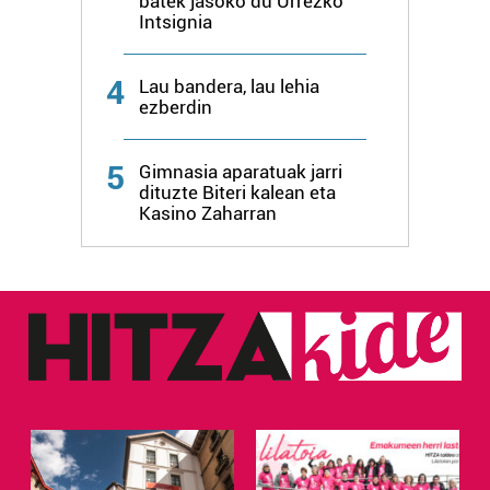
batek jasoko du Urrezko
Intsignia
4
Lau bandera, lau lehia
ezberdin
5
Gimnasia aparatuak jarri
dituzte Biteri kalean eta
Kasino Zaharran