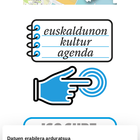
Datuen erabilera arduratsua