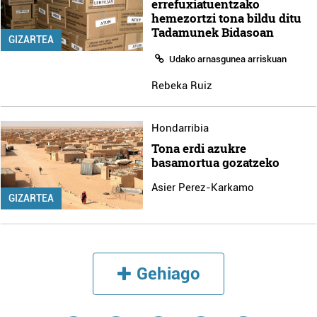
errefuxiatuentzako
hemezortzi tona bildu ditu
Tadamunek Bidasoan
GIZARTEA
Udako arnasgunea arriskuan
Rebeka Ruiz
Hondarribia
Tona erdi azukre
basamortua gozatzeko
Asier Perez-Karkamo
GIZARTEA
Gehiago