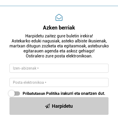
Azken berriak
Harpidetu zaitez gure buletin irekira!
Astekarko eduki nagusiak, asteko albiste ikusienak,
martxan ditugun zozketa eta egitasmoak, asteburuko
egitarauen agenda eta askoz gehiago!
Ostiralero zure posta elektronikoan.
Pribatutasun Politika
irakurri eta onartzen dut.
Harpidetu