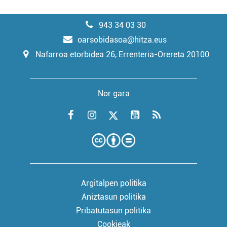
943 34 03 30
oarsobidasoa@hitza.eus
Nafarroa etorbidea 26, Errenteria-Orereta 20100
Nor gara
Argitalpen politika
Aniztasun politika
Pribatutasun politika
Cookieak