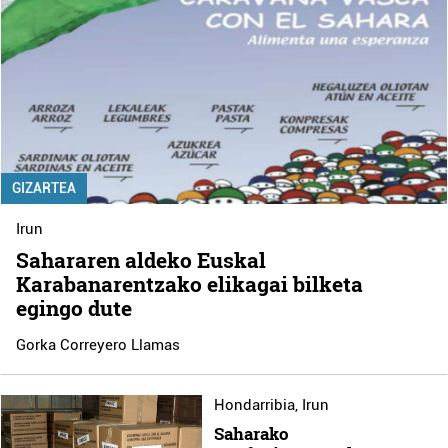
GIZARTEA
Irun
Sahararen aldeko Euskal
Karabanarentzako elikagai bilketa
egingo dute
Gorka Correyero Llamas
Hondarribia
,
Irun
Saharako