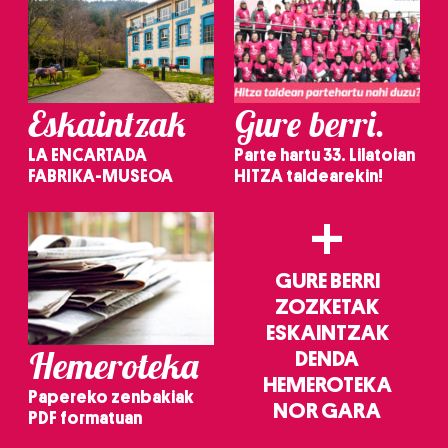
Eskaintzak
Gure berri.
LA ENCARTADA
Parte hartu 33. Lilatoian
FABRIKA-MUSEOA
HITZA taldearekin!
+
GURE BERRI
ZOZKETAK
ESKAINTZAK
Hemeroteka
DENDA
HEMEROTEKA
Papereko zenbakiak
NOR GARA
PDF formatuan