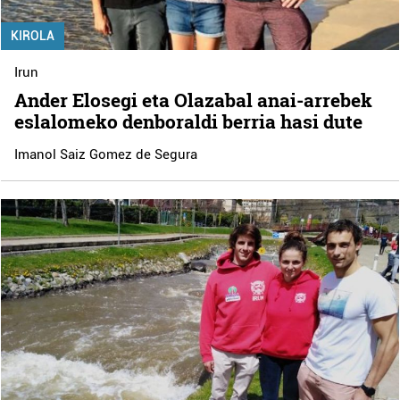
KIROLA
Irun
Ander Elosegi eta Olazabal anai-arrebek
eslalomeko denboraldi berria hasi dute
Imanol Saiz Gomez de Segura