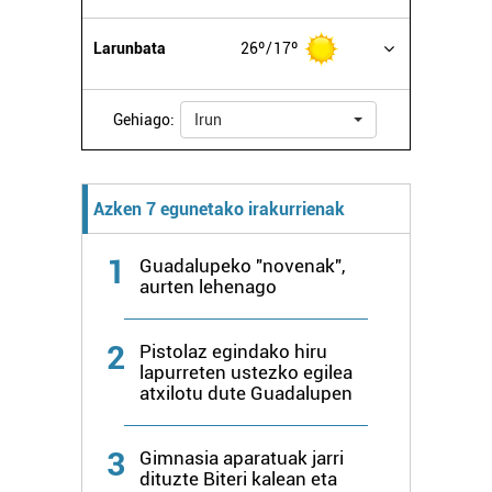
datuen atalean. Edozein unetan alda edo ken dezakezu
zure baimena Cookieen adierazpenean.
Larunbata
26º
17º
Webgune honek cookie propioak eta hirugarrenen cookie-
fitxategiak erabiltzen ditu. Zure esperientzia eta
Gehiago:
Irun
zerbitzuak hobetzeko asmoz, cookie teknologiaz
baliatzen gara. Ohar hau onartuz gero, teknologia hori
erabiltzeko baimen esplizitua ematen diguzu.
Gehiago
Azken 7 egunetako irakurrienak
irakurri
1
Guadalupeko "novenak",
aurten lehenago
2
Pistolaz egindako hiru
lapurreten ustezko egilea
atxilotu dute Guadalupen
3
Gimnasia aparatuak jarri
dituzte Biteri kalean eta