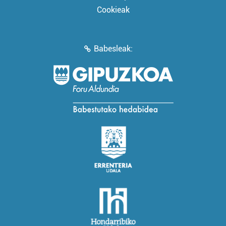
Cookieak
Babesleak: