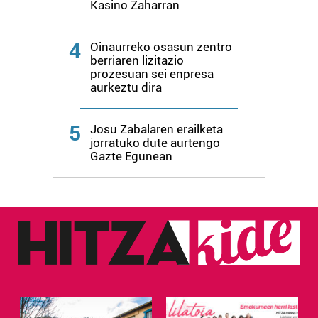
Kasino Zaharran
4
Oinaurreko osasun zentro
berriaren lizitazio
prozesuan sei enpresa
aurkeztu dira
5
Josu Zabalaren erailketa
jorratuko dute aurtengo
Gazte Egunean