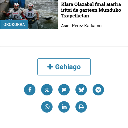
Klara Olazabal final atarira
iritsi da gazteen Munduko
Txapelketan
OROKORRA
Asier Perez Karkamo
Gehiago