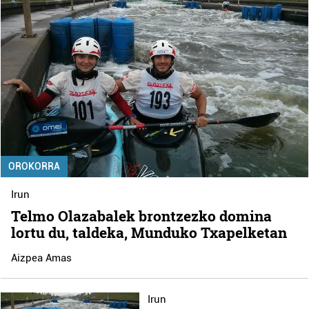
OROKORRA
Irun
Telmo Olazabalek brontzezko domina
lortu du, taldeka, Munduko Txapelketan
Aizpea Amas
Irun