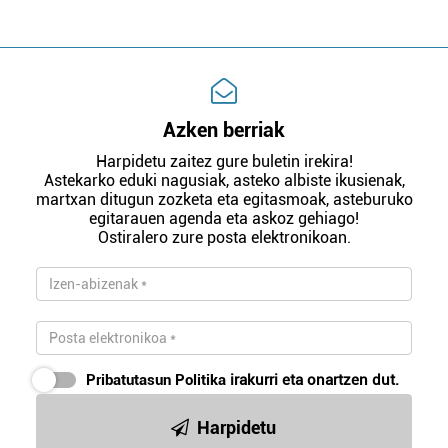
Azken berriak
Harpidetu zaitez gure buletin irekira!
Astekarko eduki nagusiak, asteko albiste ikusienak,
martxan ditugun zozketa eta egitasmoak, asteburuko
egitarauen agenda eta askoz gehiago!
Ostiralero zure posta elektronikoan.
Pribatutasun Politika
irakurri eta onartzen dut.
Harpidetu