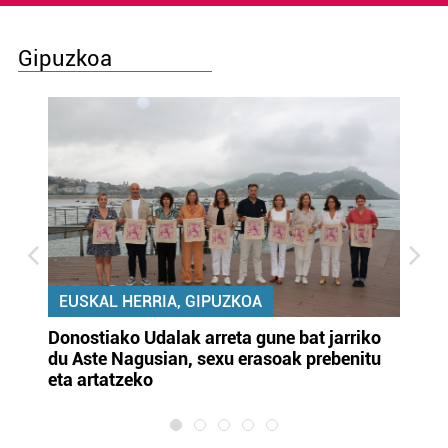
Gipuzkoa
EUSKAL HERRIA, GIPUZKOA
Donostiako Udalak arreta gune bat jarriko
Ur
du Aste Nagusian, sexu erasoak prebenitu
es
eta artatzeko
lu