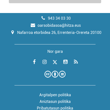
943 34 03 30
oarsobidasoa@hitza.eus
Nafarroa etorbidea 26, Errenteria-Orereta 20100
Nor gara
Argitalpen politika
Aniztasun politika
Pribatutasun politika