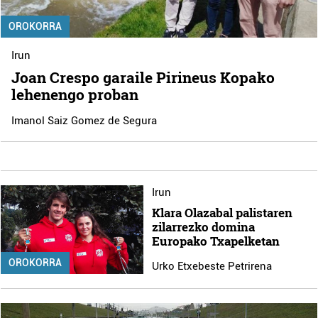
OROKORRA
Irun
Joan Crespo garaile Pirineus Kopako
lehenengo proban
Imanol Saiz Gomez de Segura
Irun
Klara Olazabal palistaren
zilarrezko domina
Europako Txapelketan
OROKORRA
Urko Etxebeste Petrirena