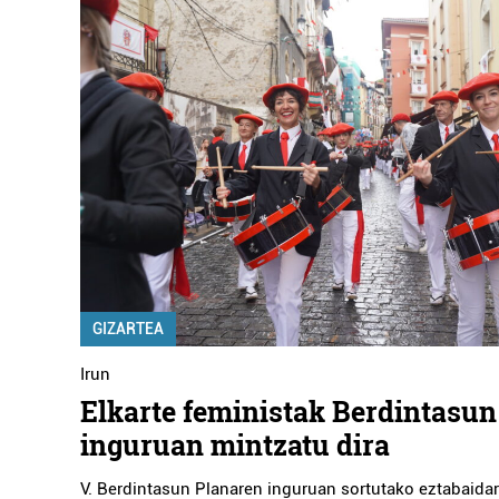
GIZARTEA
Irun
Elkarte feministak Berdintasun
inguruan mintzatu dira
V. Berdintasun Planaren inguruan sortutako eztabaidar