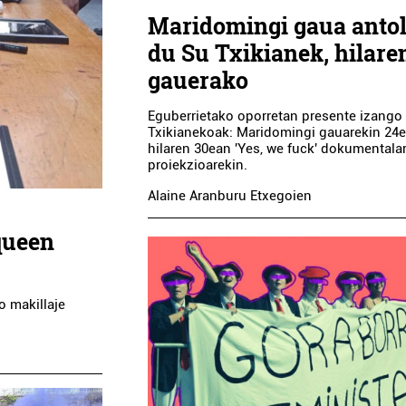
Maridomingi gaua anto
du Su Txikianek, hilare
gauerako
Eguberrietako oporretan presente izango 
Txikianekoak: Maridomingi gauarekin 24e
hilaren 30ean 'Yes, we fuck' dokumentala
proiekzioarekin.
Alaine Aranburu Etxegoien
queen
o makillaje
Ikastetxeak