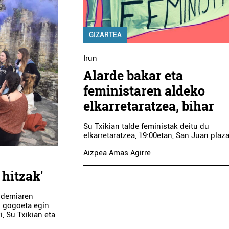
KAREN
E
TKNIKA
IBOA
GIZARTEA
ta
Errenteria-Orereta
Irun
Alarde bakar eta
feministaren aldeko
elkarretaratzea, bihar
Su Txikian talde feministak deitu du
elkarretaratzea, 19:00etan, San Juan plaz
Aizpea Amas Agirre
hitzak'
ndemiaren
o gogoeta egin
, Su Txikian eta