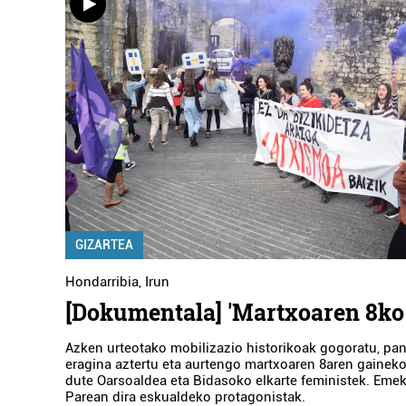
ERESBIL MUSI
EUSKAL ARTX
Errenteria-Orere
GIZARTEA
Hondarribia
,
Irun
[Dokumentala] 'Martxoaren 8ko 
Azken urteotako mobilizazio historikoak gogoratu, pa
eragina aztertu eta aurtengo martxoaren 8aren gainek
dute Oarsoaldea eta Bidasoko elkarte feministek. Emeki
Parean dira eskualdeko protagonistak.