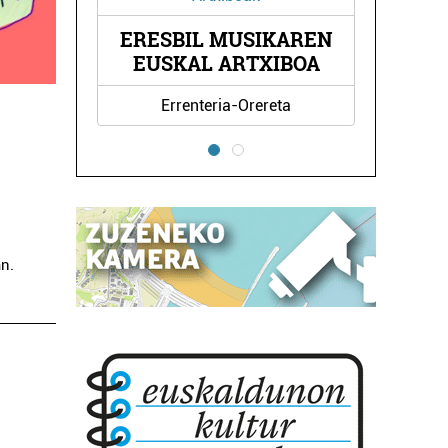
RESBIL MUSIKAREN
TKNIKA
EUSKAL ARTXIBOA
Errenteria-Orereta
Errenteria-Orere
an.