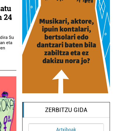
latu
n 24
dira Su
an eta
ren
ZERBITZU GIDA
Artxiboak
Ikastetxeak