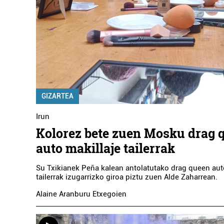
GIZARTEA
Irun
Kolorez bete zuen Mosku drag 
auto makillaje tailerrak
Su Txikianek Peña kalean antolatutako drag queen aut
tailerrak izugarrizko giroa piztu zuen Alde Zaharrean.
Alaine Aranburu Etxegoien
Artxiboak