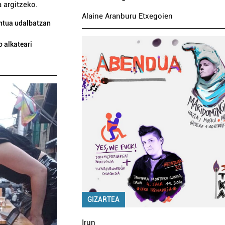
 argitzeko.
Alaine Aranburu Etxegoien
entua udalbatzan
 alkateari
GIZARTEA
Irun