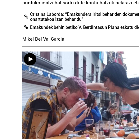
puntuko idatzi bat sortu dute kontu batzuk helarazi eta
Cristina Laborda: “Emakundera iritsi behar den dokum
onartutakoa izan behar du”
Emakundek behin betiko V. Berdintasun Plana eskatu dio
Mikel Del Val Garcia