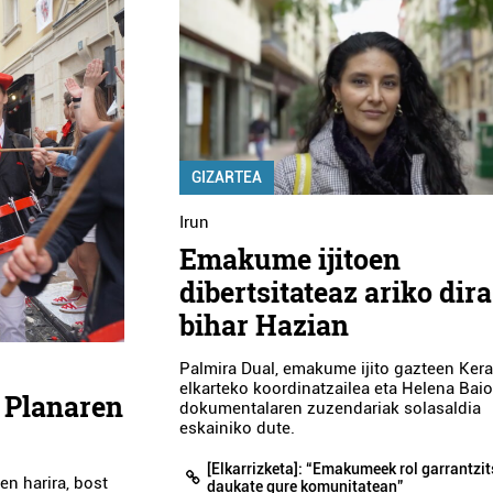
GIZARTEA
Irun
Emakume ijitoen
dibertsitateaz ariko dira
bihar Hazian
Palmira Dual, emakume ijito gazteen Ker
elkarteko koordinatzailea eta Helena Baio
 Planaren
dokumentalaren zuzendariak solasaldia
eskainiko dute.
[Elkarrizketa]: “Emakumeek rol garrantzi
en harira, bost
daukate gure komunitatean”