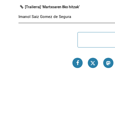
[Trailerra] ‘Martxoaren 8ko hitzak’
Imanol Saiz Gomez de Segura