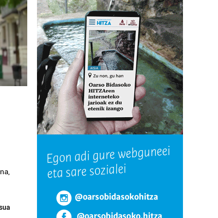
a
na,
tsua