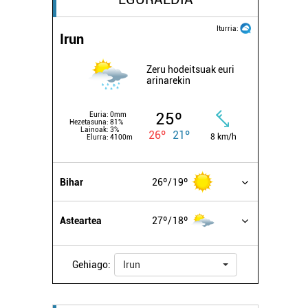
Iturria:
Irun
Zeru hodeitsuak euri
arinarekin
25º
Euria:
0mm
Hezetasuna:
81%
Lainoak:
3%
26º
21º
8 km/h
Elurra:
4100m
Bihar
26º
19º
Asteartea
27º
18º
Gehiago:
Irun