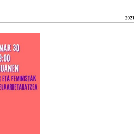
202
Janari prestatuak
Higiez
ATERPE
LEUNDA TABERNA
AG
Pasaia
Errent