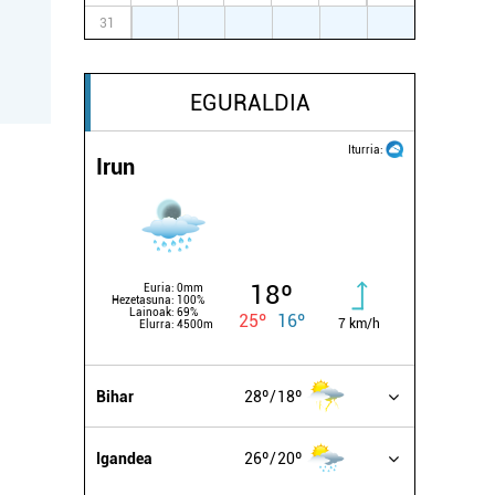
31
1
2
3
4
5
6
EGURALDIA
Iturria:
Irun
18º
Euria:
0mm
Hezetasuna:
100%
Lainoak:
69%
25º
16º
7 km/h
Elurra:
4500m
Bihar
28º
18º
Igandea
26º
20º