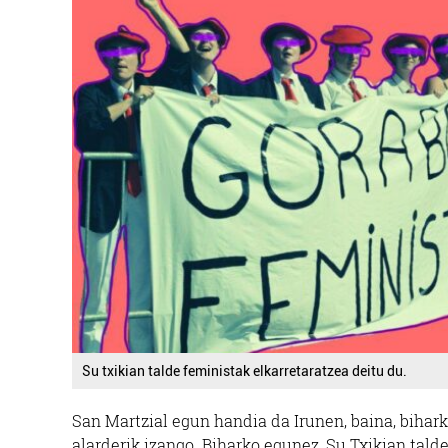
Su txikian talde feministak elkarretaratzea deitu du.
San Martzial egun handia da Irunen, baina, bihark
alarderik izango. Biharko egunez, Su Txikian talde