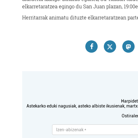
elkarretaratzea egingo du San Juan plazan, 19:00et
Herritarrak animatu dituzte elkarretaratzean part
Harpidetu
Astekarko eduki nagusiak, asteko albiste ikusienak, mar
Ostirale