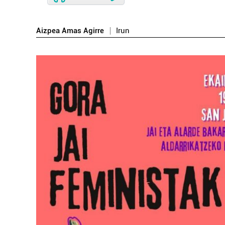
Aizpea Amas Agirre
Irun
Higiezin agentziak
ATERPE HIGIEZIN
AGENTZIA
Errenteria-Orereta