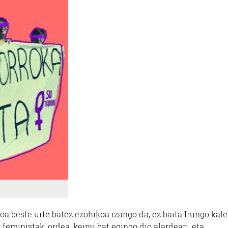
oa beste urte batez ezohikoa izango da, ez baita Irungo kal
 feministak, ordea, keinu bat egingo dio alardeari, eta