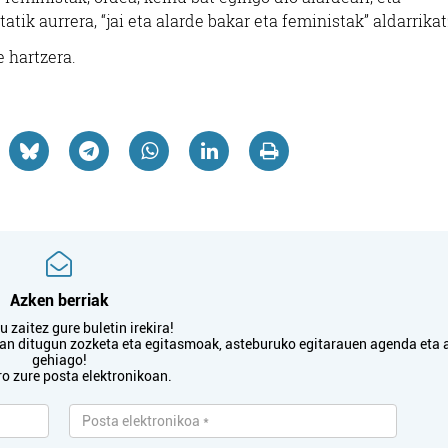
atik aurrera, “jai eta alarde bakar eta feministak” aldarrika
e hartzera.
Azken berriak
 zaitez gure buletin irekira!
txan ditugun zozketa eta egitasmoak, asteburuko egitarauen agenda eta 
gehiago!
ro zure posta elektronikoan.