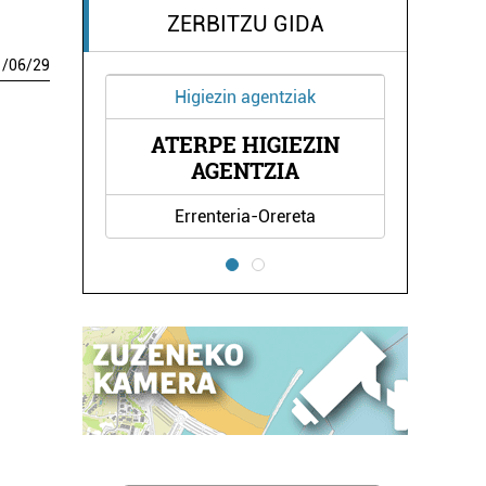
ZERBITZU GIDA
1
/
06
/
29
in agentziak
Janari prestatuak
 HIGIEZIN
LEUNDA TABERNA
ENTZIA
eria-Orereta
Pasaia