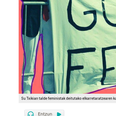
Su Txikian talde feministak deitutako elkarretaratzearen ka