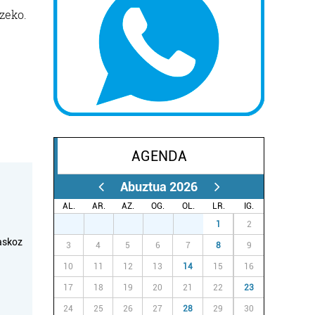
tzeko.
AGENDA
Abuztua 2026
AL.
AR.
AZ.
OG.
OL.
LR.
IG.
27
28
29
30
31
1
2
askoz
3
4
5
6
7
8
9
10
11
12
13
14
15
16
17
18
19
20
21
22
23
24
25
26
27
28
29
30