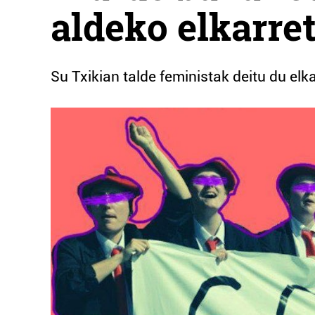
aldeko elkarret
Su Txikian talde feministak deitu du elk