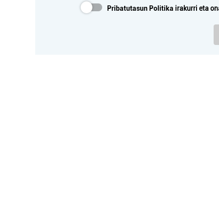
Pribatutasun Politika
irakurri eta on