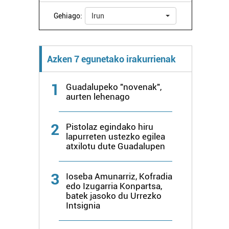
Gehiago:
Irun
Azken 7 egunetako irakurrienak
1
Guadalupeko "novenak",
aurten lehenago
2
Pistolaz egindako hiru
lapurreten ustezko egilea
atxilotu dute Guadalupen
3
Ioseba Amunarriz, Kofradia
edo Izugarria Konpartsa,
batek jasoko du Urrezko
Intsignia