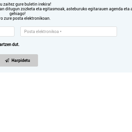
 zaitez gure buletin irekira!
txan ditugun zozketa eta egitasmoak, asteburuko egitarauen agenda eta 
gehiago!
ro zure posta elektronikoan.
artzen dut.
Harpidetu