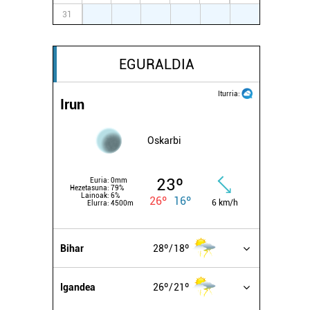
31
1
2
3
4
5
6
EGURALDIA
Iturria:
Irun
Oskarbi
23º
Euria:
0mm
Hezetasuna:
79%
Lainoak:
6%
26º
16º
6 km/h
Elurra:
4500m
Bihar
28º
18º
Igandea
26º
21º