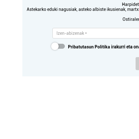
Harpidetu
Astekarko eduki nagusiak, asteko albiste ikusienak, mar
Ostirale
Pribatutasun Politika
irakurri eta on