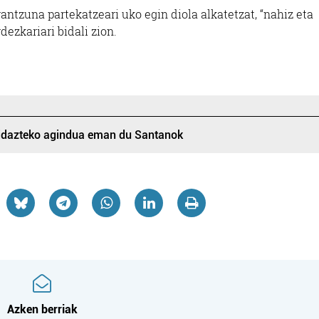
tzuna partekatzeari uko egin diola alkatetzat, “nahiz eta
zkariari bidali zion.
a idazteko agindua eman du Santanok
Azken berriak