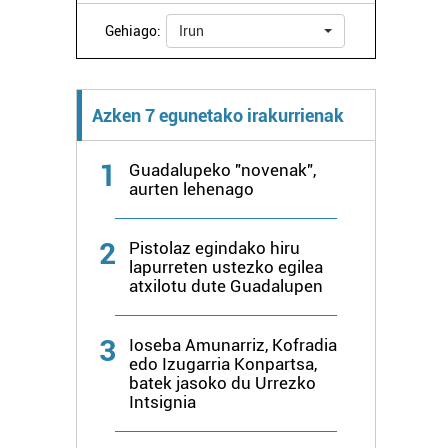
Gehiago:
Irun
Azken 7 egunetako irakurrienak
1
Guadalupeko "novenak",
aurten lehenago
2
Pistolaz egindako hiru
lapurreten ustezko egilea
atxilotu dute Guadalupen
3
Ioseba Amunarriz, Kofradia
edo Izugarria Konpartsa,
batek jasoko du Urrezko
Intsignia