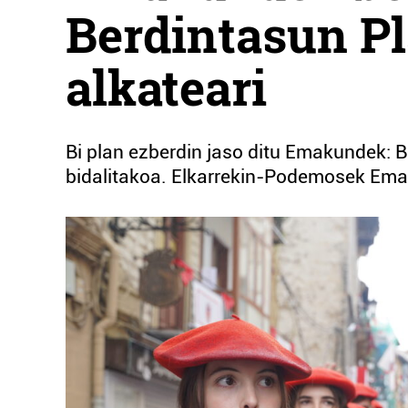
Berdintasun Pl
alkateari
Bi plan ezberdin jaso ditu Emakundek: B
bidalitakoa. Elkarrekin-Podemosek Ema