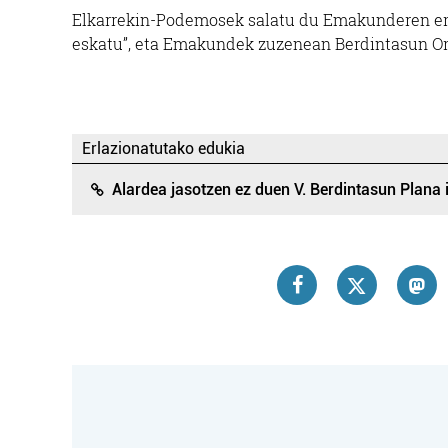
Elkarrekin-Podemosek salatu du Emakunderen eran
eskatu”, eta Emakundek zuzenean Berdintasun Orde
Erlazionatutako edukia
Alardea jasotzen ez duen V. Berdintasun Plan