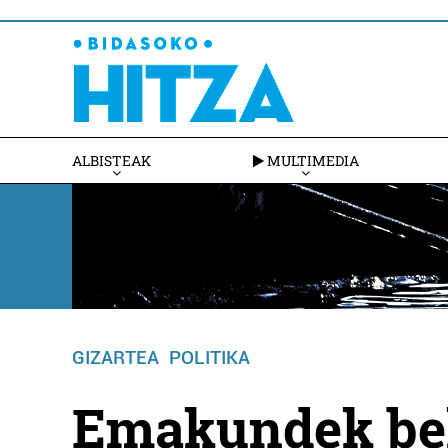
ALBISTEAK
MULTIMEDIA
GIZARTEA
POLITIKA
Emakundek beh