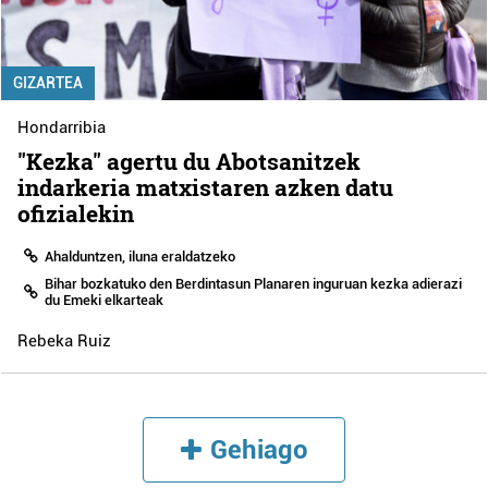
GIZARTEA
Hondarribia
"Kezka" agertu du Abotsanitzek
indarkeria matxistaren azken datu
ofizialekin
Ahalduntzen, iluna eraldatzeko
Bihar bozkatuko den Berdintasun Planaren inguruan kezka adierazi
du Emeki elkarteak
Rebeka Ruiz
Gehiago