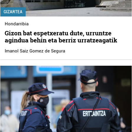
GIZARTEA
Hondarribia
Gizon bat espetxeratu dute, urruntze
agindua behin eta berriz urratzeagatik
Imanol Saiz Gomez de Segura