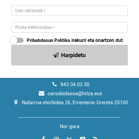
Pribatutasun Politika
irakurri eta onartzen dut.
Harpidetu
943 34 03 30
oarsobidasoa@hitza.eus
Nafarroa etorbidea 26, Errenteria-Orereta 20100
Nor gara