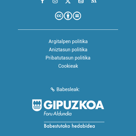
Argitalpen politika
Aniztasun politika
Pribatutasun politika
Cookieak
Babesleak: