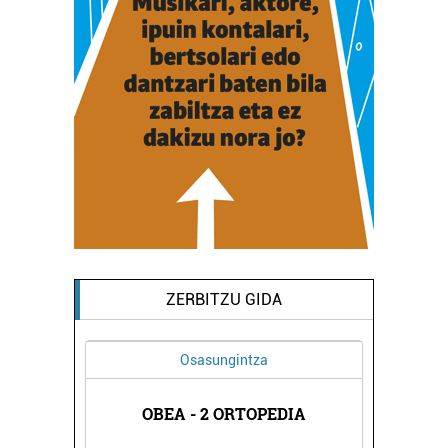
ZERBITZU GIDA
Osasungintza
Ostalaritza
OBEA - 2 ORTOPEDIA
CROISSANTERIA AX