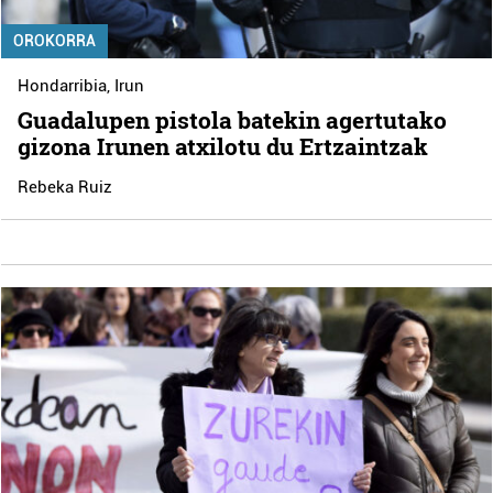
OROKORRA
Hondarribia
,
Irun
Guadalupen pistola batekin agertutako
gizona Irunen atxilotu du Ertzaintzak
Rebeka Ruiz