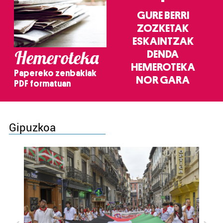
GURE BERRI
ZOZKETAK
ESKAINTZAK
Hemeroteka
DENDA
HEMEROTEKA
Papereko zenbakiak
NOR GARA
PDF formatuan
Gipuzkoa