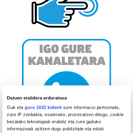
Datuen erabilera arduratsua
Guk eta
gure 1022 kideek
sure informacio pertsonala,
zure IP zenbakia, esaterako, prozesatzen ditugu, cookie
bezalako teknologiak erabiliz eta zure gailuko
informazioak azitzen dugu publizitate eta eduki