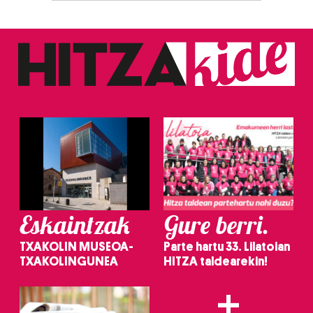
Eskaintzak
Gure berri.
TXAKOLIN MUSEOA-
Parte hartu 33. Lilatoian
TXAKOLINGUNEA
HITZA taldearekin!
+