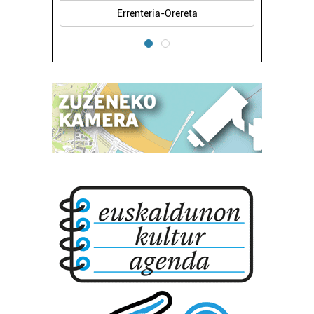
Errenteria-Orereta
Pasaia