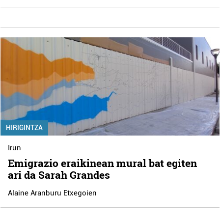
HIRIGINTZA
Irun
Emigrazio eraikinean mural bat egiten
ari da Sarah Grandes
Alaine Aranburu Etxegoien