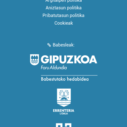
Argitalpen politika
Aniztasun politika
Pribatutasun politika
Cookieak
Babesleak: