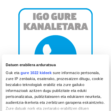
Datuen erabilera arduratsua
Guk eta
gure 1022 kideek
sure informacio pertsonala,
zure IP zenbakia, esaterako, prozesatzen ditugu, cookie
bezalako teknologiak erabiliz eta zure gailuko
informazioak azitzen dugu publizitate eta eduki
AGENDA
pertsonalizatua, publizitatearen eta edukiaren neurketa,
audientzia-ikerketa eta zerbitzuen garapena eskaintzeko.
Abuztua 2026
Zure datuak nork eta zertarako erabiltzen dituen