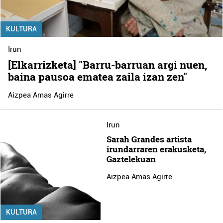
KULTURA
Irun
[Elkarrizketa] "Barru-barruan argi nuen,
baina pausoa ematea zaila izan zen"
Aizpea Amas Agirre
Irun
Sarah Grandes artista
irundarraren erakusketa,
Gaztelekuan
Aizpea Amas Agirre
KULTURA