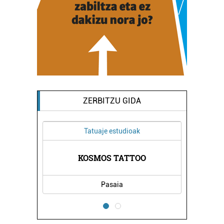
ZERBITZU GIDA
Tatuaje estudioak
TUR
AL
KOSMOS TATTOO
Pasaia