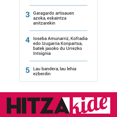
irakurri
3
Garagardo artisauen
azoka, eskaintza
anitzarekin
4
Ioseba Amunarriz, Kofradia
edo Izugarria Konpartsa,
batek jasoko du Urrezko
Intsignia
5
Lau bandera, lau lehia
ezberdin