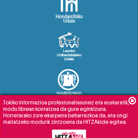
Tokiko informazioa profesionaltasunez eta euskaratik,
modu librean kontatzea da gure eginkizuna.
Horretarako zure ekarpena beharrezkoa da, eta ongi
maitatzeko modurik zintzoena da HITZAkide egitea.