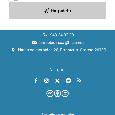
Harpidetu
943 34 03 30
oarsobidasoa@hitza.eus
Nafarroa etorbidea 26, Errenteria-Orereta 20100
Nor gara