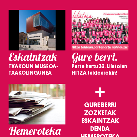
Eskaintzak
Gure berri.
TXAKOLIN MUSEOA-
Parte hartu 33. Lilatoian
TXAKOLINGUNEA
HITZA taldearekin!
+
GURE BERRI
ZOZKETAK
ESKAINTZAK
Hemeroteka
DENDA
HEMEROTEKA