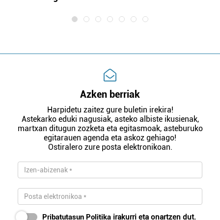
Azken berriak
Harpidetu zaitez gure buletin irekira!
Astekarko eduki nagusiak, asteko albiste ikusienak,
martxan ditugun zozketa eta egitasmoak, asteburuko
egitarauen agenda eta askoz gehiago!
Ostiralero zure posta elektronikoan.
Pribatutasun Politika
irakurri eta onartzen dut.