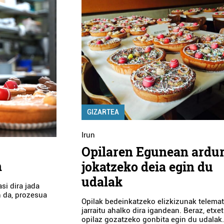
GIZARTEA
Irun
Opilaren Egunean ardu
n
jokatzeko deia egin du
udalak
si dira jada
n da, prozesua
Opilak bedeinkatzeko elizkizunak telemat
jarraitu ahalko dira igandean. Beraz, etxet
opilaz gozatzeko gonbita egin du udalak