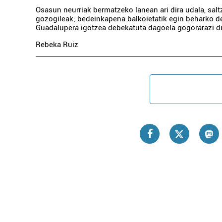
Osasun neurriak bermatzeko lanean ari dira udala, salt
gozogileak; bedeinkapena balkoietatik egin beharko de
Guadalupera igotzea debekatuta dagoela gogorarazi d
Rebeka Ruiz