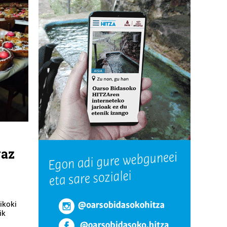
raz
ikoki
ik
.