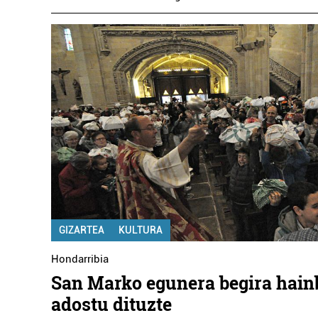
GIZARTEA
KULTURA
Hondarribia
San Marko egunera begira hainb
adostu dituzte