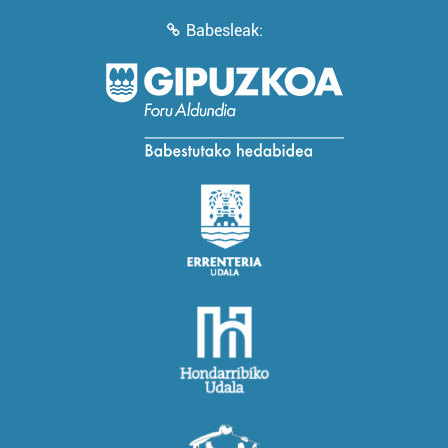
Babesleak: