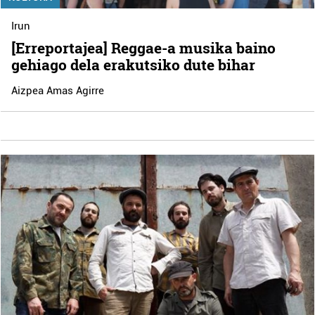
Irun
[Erreportajea] Reggae-a musika baino
gehiago dela erakutsiko dute bihar
Aizpea Amas Agirre