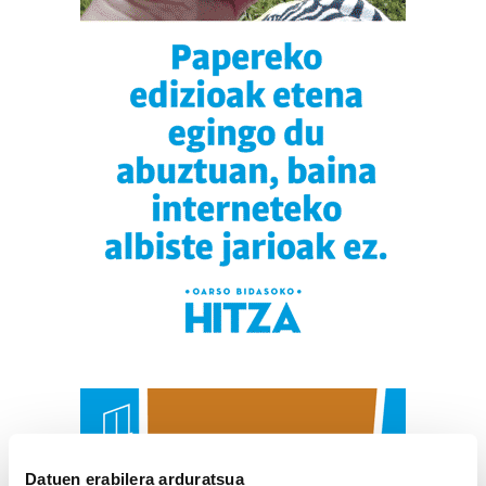
Datuen erabilera arduratsua