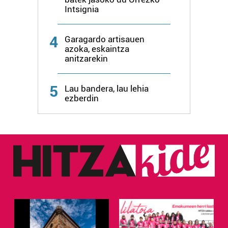
Intsignia
4
Garagardo artisauen
azoka, eskaintza
anitzarekin
5
Lau bandera, lau lehia
ezberdin