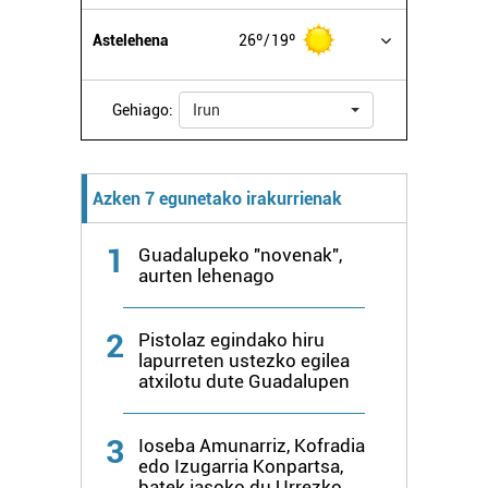
Astelehena
26º
19º
Gehiago:
Irun
Azken 7 egunetako irakurrienak
1
Guadalupeko "novenak",
aurten lehenago
2
Pistolaz egindako hiru
lapurreten ustezko egilea
atxilotu dute Guadalupen
3
Ioseba Amunarriz, Kofradia
edo Izugarria Konpartsa,
batek jasoko du Urrezko