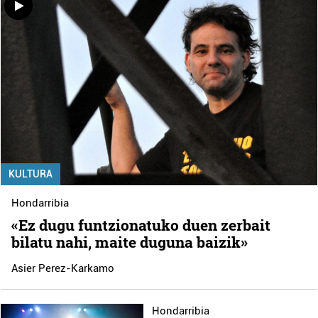
KULTURA
Hondarribia
«Ez dugu funtzionatuko duen zerbait
bilatu nahi, maite duguna baizik»
Asier Perez-Karkamo
Hondarribia