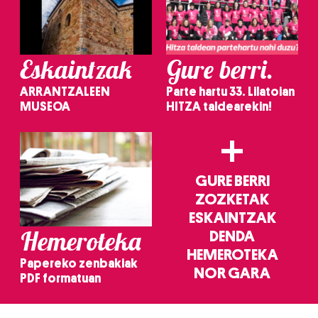
Eskaintzak
Gure berri.
ARRANTZALEEN
Parte hartu 33. Lilatoian
MUSEOA
HITZA taldearekin!
+
GURE BERRI
ZOZKETAK
ESKAINTZAK
Hemeroteka
DENDA
HEMEROTEKA
Papereko zenbakiak
NOR GARA
PDF formatuan