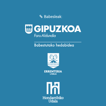
Babesleak: