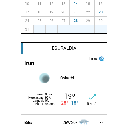
10
11
12
13
14
15
16
17
18
19
20
21
22
23
24
25
26
27
28
29
30
31
1
2
3
4
5
6
EGURALDIA
Iturria:
Irun
Oskarbi
19º
Euria:
0mm
Hezetasuna:
95%
Lainoak:
0%
28º
18º
6 km/h
Elurra:
4400m
Bihar
26º
20º