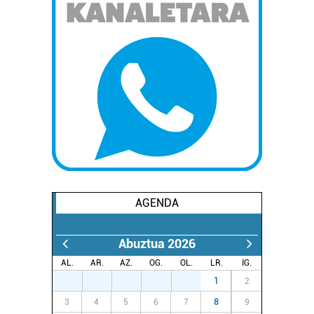
AGENDA
Abuztua 2026
AL.
AR.
AZ.
OG.
OL.
LR.
IG.
27
28
29
30
31
1
2
3
4
5
6
7
8
9