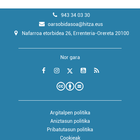
943 34 03 30
oarsobidasoa@hitza.eus
Nafarroa etorbidea 26, Errenteria-Orereta 20100
Nor gara
Argitalpen politika
Aniztasun politika
Pribatutasun politika
Cookieak