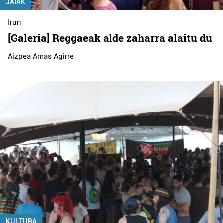
JAIAK
Irun
[Galeria] Reggaeak alde zaharra alaitu du
Aizpea Amas Agirre
KULTURA