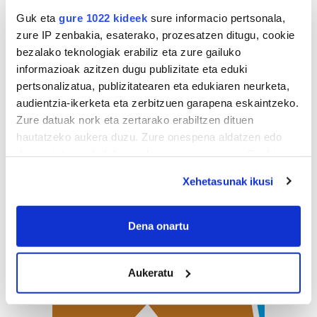
Guk eta
gure 1022 kideek
sure informacio pertsonala,
zure IP zenbakia, esaterako, prozesatzen ditugu, cookie
bezalako teknologiak erabiliz eta zure gailuko
informazioak azitzen dugu publizitate eta eduki
pertsonalizatua, publizitatearen eta edukiaren neurketa,
audientzia-ikerketa eta zerbitzuen garapena eskaintzeko.
Zure datuak nork eta zertarako erabiltzen dituen
hautatzeko aukera duzu. Zure onespena aldatzen edo
deuseztatzen ahal duzu edozein momentutan, Cookie
deklaraziotik edo Privacy triggerean klikatuz.
Xehetasunak ikusi
If you allow, we would also like to:
Collect information about your geographical
Dena onartu
location which can be accurate to within several
meters
Aukeratu
Identify your device by actively scanning it for
specific characteristics (fingerprinting)
Find out more about how your personal data is processed