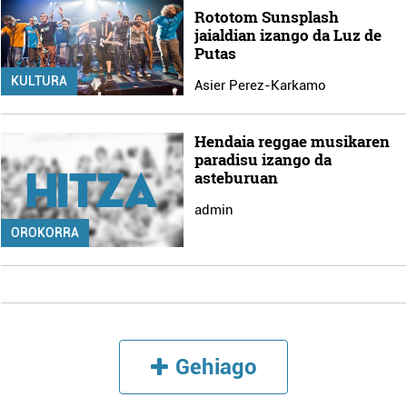
Rototom Sunsplash
jaialdian izango da Luz de
Putas
KULTURA
Asier Perez-Karkamo
Hendaia reggae musikaren
paradisu izango da
asteburuan
admin
OROKORRA
Gehiago