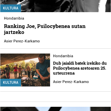
KULTURA
Hondarribia
Ranking Joe, Psilocybenea sutan
jartzeko
Asier Perez-Karkamo
Hondarribia
Dub jaialdi batek irekiko du
Psilocybenea aretoaren 25.
urteurrena
Asier Perez-Karkamo
KULTURA