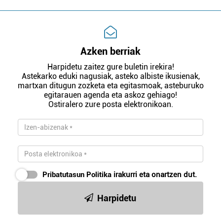
Azken berriak
Harpidetu zaitez gure buletin irekira!
Astekarko eduki nagusiak, asteko albiste ikusienak,
martxan ditugun zozketa eta egitasmoak, asteburuko
egitarauen agenda eta askoz gehiago!
Ostiralero zure posta elektronikoan.
Pribatutasun Politika
irakurri eta onartzen dut.
Harpidetu