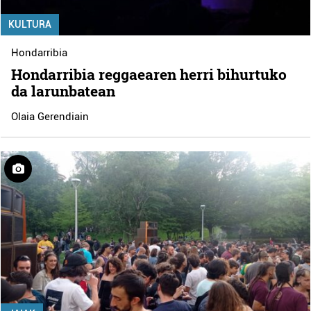
KULTURA
Hondarribia
Hondarribia reggaearen herri bihurtuko
da larunbatean
Olaia Gerendiain