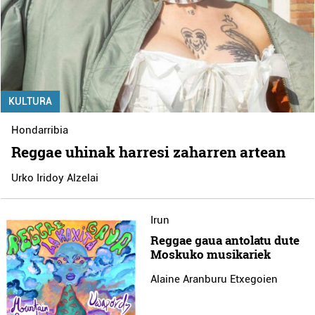
KULTURA
Hondarribia
Reggae uhinak harresi zaharren artean
Urko Iridoy Alzelai
Irun
Reggae gaua antolatu dute
Moskuko musikariek
Alaine Aranburu Etxegoien