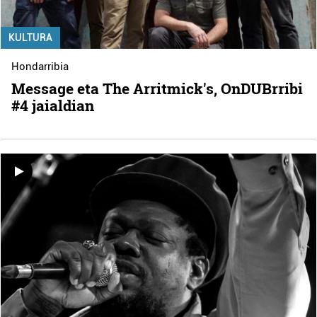
KULTURA
Hondarribia
Message eta The Arritmick's, OnDUBrribi
#4 jaialdian