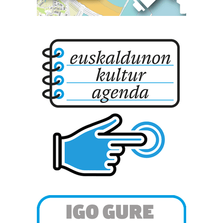
datuen atalean. Edozein unetan alda edo ken dezakezu
zure baimena Cookieen adierazpenean.
Webgune honek cookie propioak eta hirugarrenen cookie-
fitxategiak erabiltzen ditu. Zure esperientzia eta
zerbitzuak hobetzeko asmoz, cookie teknologiaz
baliatzen gara. Ohar hau onartuz gero, teknologia hori
erabiltzeko baimen esplizitua ematen diguzu.
Gehiago
irakurri