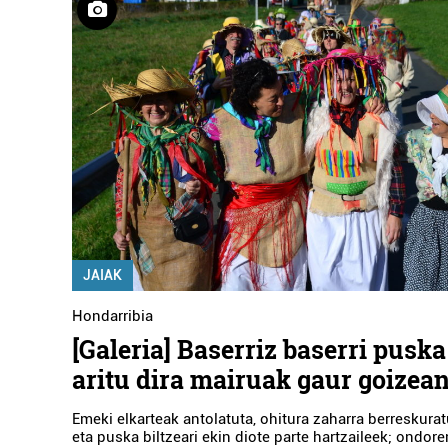
JAIAK
Hondarribia
[Galeria] Baserriz baserri puska
aritu dira mairuak gaur goizea
Emeki elkarteak antolatuta, ohitura zaharra berreskuratu
eta puska biltzeari ekin diote parte hartzaileek; ondore