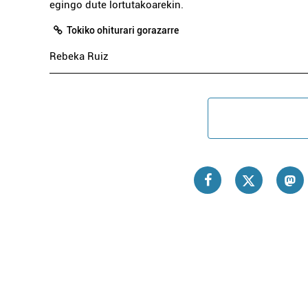
egingo dute lortutakoarekin.
Tokiko ohiturari gorazarre
Rebeka Ruiz