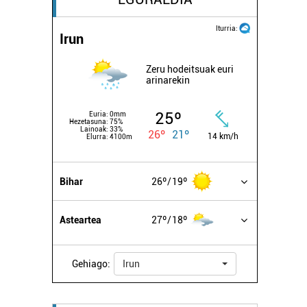
Iturria:
Irun
Zeru hodeitsuak euri
arinarekin
25º
Euria:
0mm
Hezetasuna:
75%
Lainoak:
33%
26º
21º
14 km/h
Elurra:
4100m
Bihar
26º
19º
Asteartea
27º
18º
Gehiago:
Irun