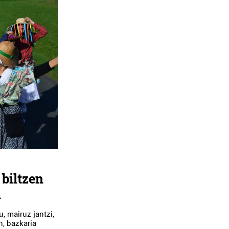
 biltzen
n
, mairuz jantzi,
n, bazkaria