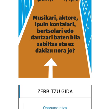
ZERBITZU GIDA
Osasungintza
Musika eskolak