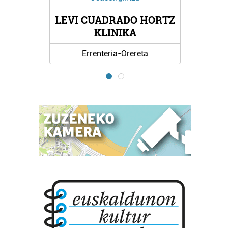
EVI CUADRADO HORTZ
AUNTXA TRIKI
KLINIKA
ESKOLA
Errenteria-Orereta
Irun