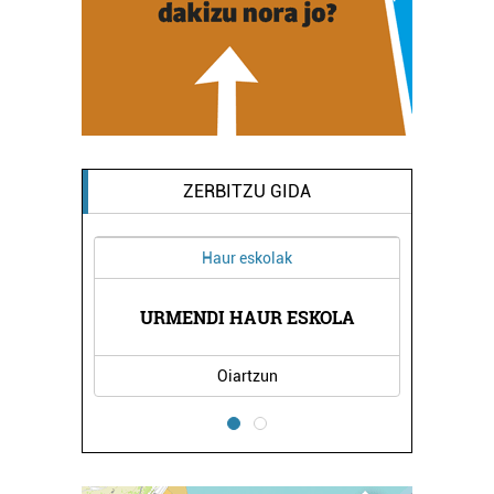
ZERBITZU GIDA
Haur eskolak
NDEGIA
URMENDI HAUR ESKOLA
HELEN
Oiartzun