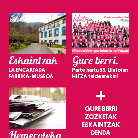
Eskaintzak
Gure berri.
LA ENCARTADA
Parte hartu 33. Lilatoian
FABRIKA-MUSEOA
HITZA taldearekin!
+
GURE BERRI
ZOZKETAK
ESKAINTZAK
Hemeroteka
DENDA