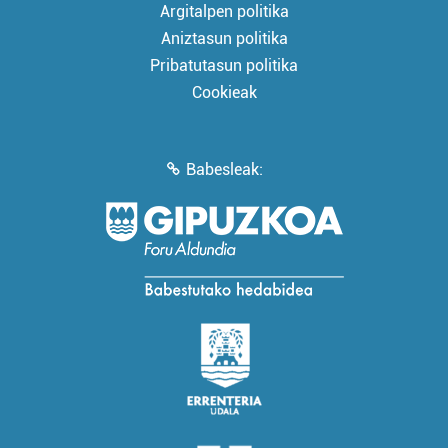
Argitalpen politika
Aniztasun politika
Pribatutasun politika
Cookieak
Babesleak: