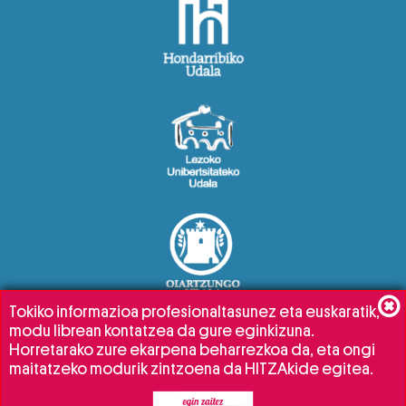
Tokiko informazioa profesionaltasunez eta euskaratik,
modu librean kontatzea da gure eginkizuna.
Horretarako zure ekarpena beharrezkoa da, eta ongi
maitatzeko modurik zintzoena da HITZAkide egitea.