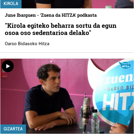
KIROLA
June Ibarguen - 'Zuena da HITZA' podkasta
"Kirola egiteko beharra sortu da egun
osoa oso sedentarioa delako"
Oarso Bidasoko Hitza
GIZARTEA