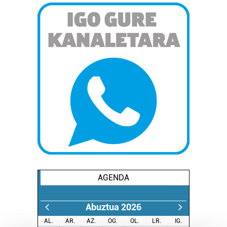
AGENDA
Abuztua 2026
AL.
AR.
AZ.
OG.
OL.
LR.
IG.