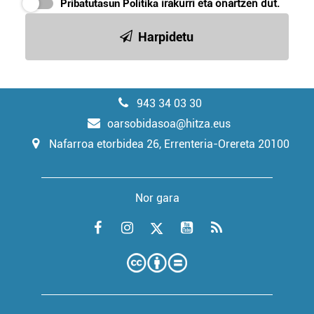
Pribatutasun Politika
irakurri eta onartzen dut.
Harpidetu
943 34 03 30
oarsobidasoa@hitza.eus
Nafarroa etorbidea 26, Errenteria-Orereta 20100
Nor gara