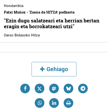
Hondarribia
Patxi Muñoz - 'Zuena da HITZA' podkasta
"Ezin dugu salatzeari eta herrian bertan
eragin eta borrokatzeari utzi"
Oarso Bidasoko Hitza
Gehiago